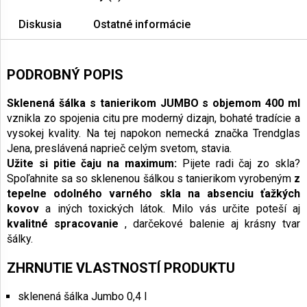
Diskusia
Ostatné informácie
PODROBNÝ POPIS
Sklenená šálka s tanierikom JUMBO s objemom 400 ml
vznikla zo spojenia citu pre moderný dizajn, bohaté tradície a
vysokej kvality. Na tej napokon nemecká značka Trendglas
Jena, preslávená naprieč celým svetom, stavia.
Užite si pitie čaju na maximum:
Pijete radi čaj zo skla?
Spoľahnite sa so sklenenou šálkou s tanierikom vyrobeným
z
tepelne odolného varného skla na absenciu ťažkých
kovov
a iných toxických látok. Milo vás určite poteší aj
kvalitné spracovanie
, darčekové balenie aj krásny tvar
šálky.
ZHRNUTIE VLASTNOSTÍ PRODUKTU
sklenená šálka Jumbo 0,4 l