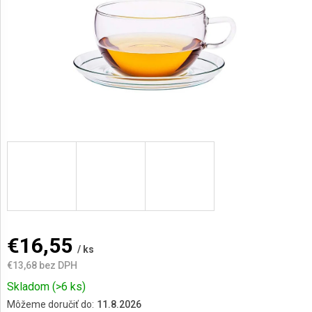
AKCIE
A
NOVINKY
Prihlásenie
€16,55
/ ks
€13,68 bez DPH
Jednotková
Skladom
(>6 ks)
cena:
Môžeme doručiť do:
11.8.2026