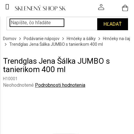
Prejsť
na
obsah
HĽADAŤ
POHÁRE
Domov
Podávanie nápojov
Hrnčeky a šálky
Hrnčeky na čaj
PODÁVANIE
Trendglas Jena Šálka JUMBO s tanierikom 400 ml
NÁPOJOV
Trendglas Jena Šálka JUMBO s
KUCHYŇA
tanierikom 400 ml
A
INTERIÉR
H10001
Priemerné
Neohodnotené
Podrobnosti hodnotenia
PERSONALIZOVANÉ
hodnotenie
DARČEKY
produktu
je
0,0
PIESKOVANIE
SKLA
z
5
hviezdičiek.
ZNAČKY