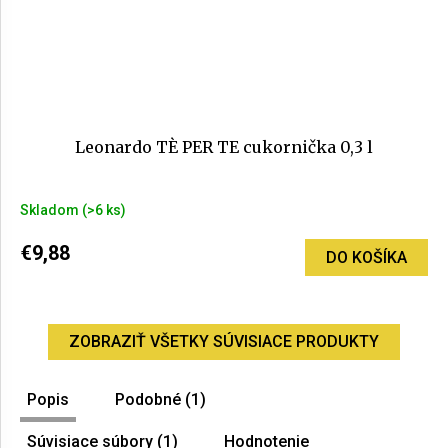
Leonardo TÈ PER TE cukornička 0,3 l
Skladom
(>6 ks)
€9,88
DO KOŠÍKA
ZOBRAZIŤ VŠETKY SÚVISIACE PRODUKTY
Popis
Podobné (1)
Súvisiace súbory (1)
Hodnotenie