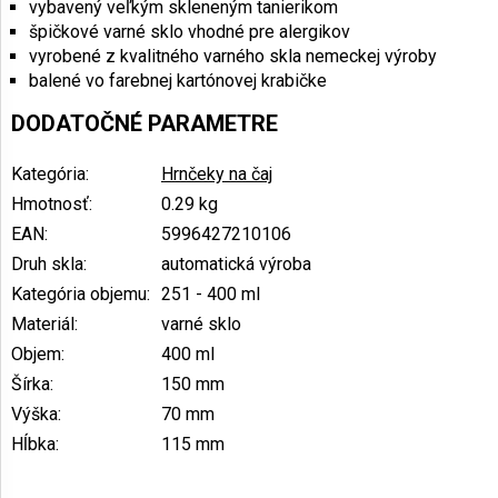
vybavený veľkým skleneným tanierikom
špičkové varné sklo vhodné pre alergikov
vyrobené z kvalitného varného skla nemeckej výroby
balené vo farebnej kartónovej krabičke
DODATOČNÉ PARAMETRE
Kategória
:
Hrnčeky na čaj
Hmotnosť
:
0.29 kg
EAN
:
5996427210106
Druh skla
:
automatická výroba
Kategória objemu
:
251 - 400 ml
Materiál
:
varné sklo
Objem
:
400 ml
Šírka
:
150 mm
Výška
:
70 mm
Hĺbka
:
115 mm