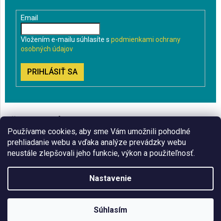
Email
Vložením e-mailu súhlasíte s
podmienkami ochrany
osobných údajov
PRIHLÁSIŤ SA
VŠETKO O NÁKUPE
Používame cookies, aby sme Vám umožnili pohodlné
BLOG
prehliadanie webu a vďaka analýze prevádzky webu
neustále zlepšovali jeho funkcie, výkon a použiteľnosť.
ČO VÁS ZAUJÍMA
Nastavenie
Copyright 2026
Sklenenyshop.sk
. Všetky práva vyhradené.
Súhlasím
Vytvoril Shoptet