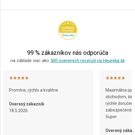
Z
á
p
ä
t
i
e
99 % zákazníkov nás odporúča
na základe viac ako
500 overených recenzií na Heureka.sk
Promtne, rýchlo a kvalitne
Maximálna spok
obchodom, širok
rýchle doručeni
Overený zákazník
zabezpečené ba
18.5.2026
Super.
Overený zákaz