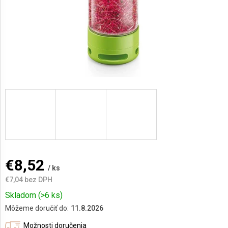
AKCIE
A
NOVINKY
Prihlásenie
€8,52
/ ks
€7,04 bez DPH
Jednotková
Skladom
(>6 ks)
cena:
Môžeme doručiť do:
11.8.2026
Možnosti doručenia