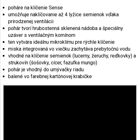
poháre na klíčenie Sense
umožňuje naklíčovanie až 4 lyžice semienok vďaka
prirodzenej ventilácii
pohár tvorí hrubostenná sklenená nádoba a špeciálny
uzáver s ventilačným komínom
ten vytvára ideálnu mikroklímu pre rýchle klíčenie
miska integrovaná vo viečku zachytáva prebytočnú vodu
vhodné na klíčenie semienok (lucerny, žeruchy, reďkovky) a
strukovín (šošovky, cícer, fazuľka mungo)
pohár je vhodný do umývačky riadu
balené vo farebnej kartónovej krabičke