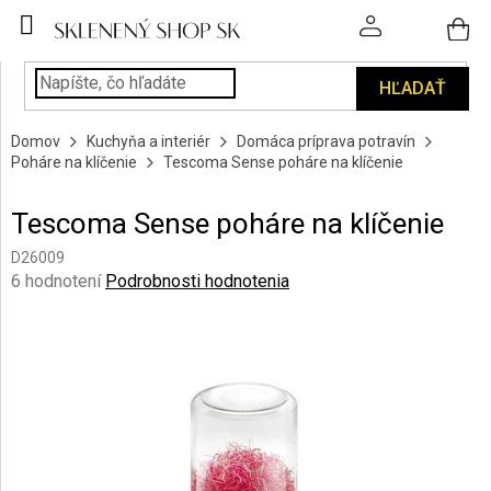
Prejsť
na
obsah
HĽADAŤ
POHÁRE
Domov
Kuchyňa a interiér
Domáca príprava potravín
PODÁVANIE
Poháre na klíčenie
Tescoma Sense poháre na klíčenie
NÁPOJOV
Tescoma Sense poháre na klíčenie
KUCHYŇA
A
D26009
INTERIÉR
Priemerné
6 hodnotení
Podrobnosti hodnotenia
hodnotenie
produktu
PERSONALIZOVANÉ
DARČEKY
je
5,0
z
PIESKOVANIE
5
SKLA
hviezdičiek.
ZNAČKY