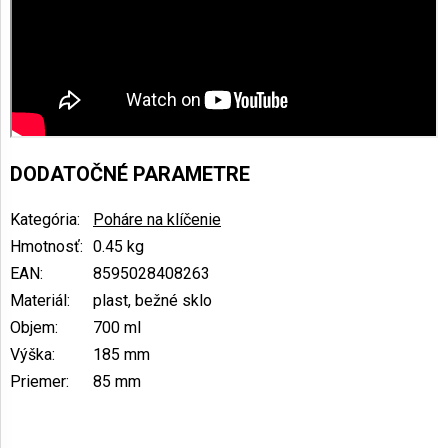
DODATOČNÉ PARAMETRE
Kategória
:
Poháre na klíčenie
Hmotnosť
:
0.45 kg
EAN
:
8595028408263
Materiál
:
plast, bežné sklo
Objem
:
700 ml
Výška
:
185 mm
Priemer
:
85 mm
Z