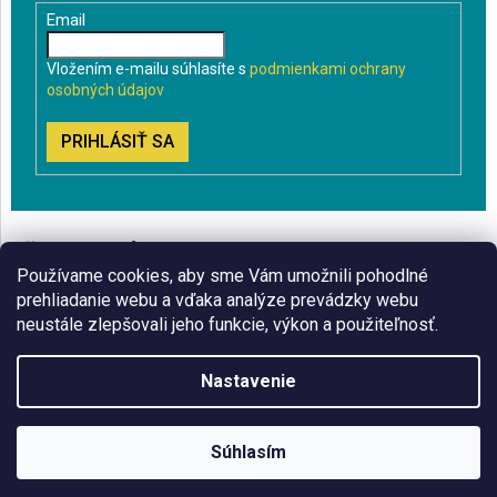
Email
Vložením e-mailu súhlasíte s
podmienkami ochrany
osobných údajov
PRIHLÁSIŤ SA
VŠETKO O NÁKUPE
Používame cookies, aby sme Vám umožnili pohodlné
BLOG
prehliadanie webu a vďaka analýze prevádzky webu
neustále zlepšovali jeho funkcie, výkon a použiteľnosť.
ČO VÁS ZAUJÍMA
Nastavenie
Copyright 2026
Sklenenyshop.sk
. Všetky práva vyhradené.
Súhlasím
Vytvoril Shoptet