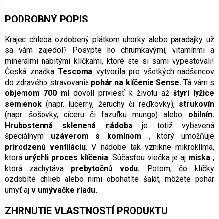
PODROBNÝ POPIS
Krajec chleba ozdobený plátkom uhorky alebo paradajky už
sa vám zajedol? Posypte ho chrumkavými, vitamínmi a
minerálmi nabitými klíčkami, ktoré ste si sami vypestovali!
Česká značka
Tescoma
vytvorila pre všetkých nadšencov
do zdravého stravovania
pohár na klíčenie Sense.
Tá vám s
objemom 700 ml
dovolí priviesť k životu až
štyri lyžice
semienok
(napr. lucerny, žeruchy či reďkovky),
strukovín
(napr. šošovky, cíceru či fazuľku mungo) alebo
obilnín.
Hrubostenná sklenená nádoba
je totiž vybavená
špeciálnym
uzáverom s komínom
, ktorý umožňuje
prirodzenú ventiláciu.
V nádobe tak vznikne mikroklíma,
ktorá
urýchli proces klíčenia.
Súčasťou viečka je aj
miska
,
ktorá zachytáva
prebytočnú vodu.
Potom, čo klíčky
ozdobíte chlieb alebo nimi obohatíte šalát, môžete pohár
umyť aj
v umývačke riadu.
ZHRNUTIE VLASTNOSTÍ PRODUKTU