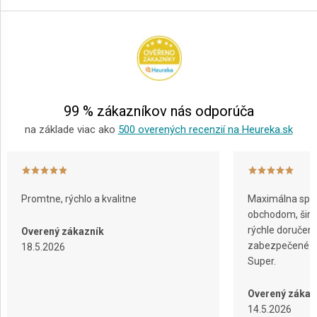
á
p
ä
t
i
e
99 % zákazníkov nás odporúča
na základe viac ako
500 overených recenzií na Heureka.sk
Promtne, rýchlo a kvalitne
Maximálna spok
obchodom, širok
rýchle doručeni
Overený zákazník
zabezpečené ba
18.5.2026
Super.
Overený zákaz
14.5.2026