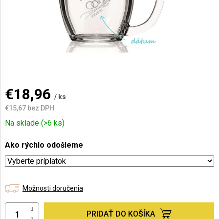
AKCIE
A
NOVINKY
Prihlásenie
€18,96
/ ks
€15,67
bez DPH
Jednotková
Na sklade
(>6 ks)
cena:
Ako rýchlo odošleme
Možnosti doručenia
PRIDAŤ DO KOŠÍKA