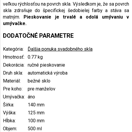
veľkou rýchlosťou na povrch skla. Výsledkom je, že sa povrch
skla zdrsňuje do špecifickej šedobielej farby a stáva sa
matným.
Pieskovanie je trvalé a odolá umývaniu v
umývačke.
DODATOČNÉ PARAMETRE
Kategória
:
Ďalšia ponuka svadobného skla
Hmotnosť
:
0.77 kg
Dekorácia
:
ručné pieskovanie
Druh skla
:
automatická výroba
Materiál
:
bežné sklo
Pre koho
:
pre manželov
Umývačka
:
áno
Šírka
:
140 mm
Výška
:
125 mm
Hĺbka
:
100 mm
Objem
:
500 ml