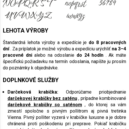
LEHOTA VÝROBY
Štandardná lehota výroby a expedície je
do 8 pracovných
dní
. Za príplatok je možné výrobu a expedíciu urýchliť
na 3–4
pracovné dni
alebo na odoslanie
do 24 hodín
. Ak máte
špecifickú požiadavku na termín odoslania, napíšte ju prosím
do poznámky k objednávke.
DOPLNKOVÉ SLUŽBY
Darčeková krabička:
Odporúčame priobjednanie
darčekovej krabičky bez saténu
, prípadne kombinované
darčekové krabičky so saténom
, do ktorej sa vám
zmestí spoločne s pivným pollitrom aj pivná tretinka
Vienna. Pivný polliter vyzerá v krabičke luxusne a je dobre
chránená proti poškodeniu pri preprave. Pokiaľ krabičku