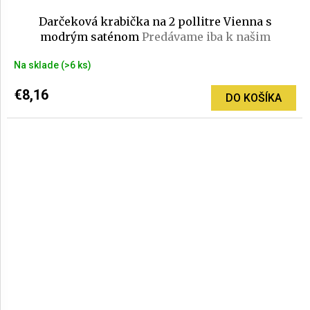
Darčeková krabička na 2 pollitre Vienna s
modrým saténom
Predávame iba k našim
pohárom
Na sklade
(>6 ks)
€8,16
DO KOŠÍKA