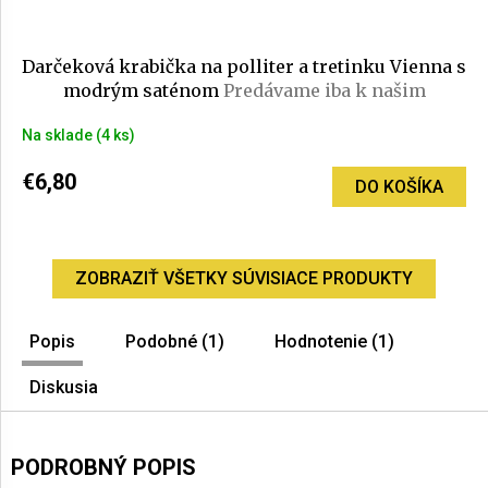
Darčeková krabička na polliter a tretinku Vienna s
modrým saténom
Predávame iba k našim
pohárom
Na sklade
(4 ks)
€6,80
DO KOŠÍKA
ZOBRAZIŤ VŠETKY SÚVISIACE PRODUKTY
Popis
Podobné (1)
Hodnotenie (1)
Diskusia
PODROBNÝ POPIS