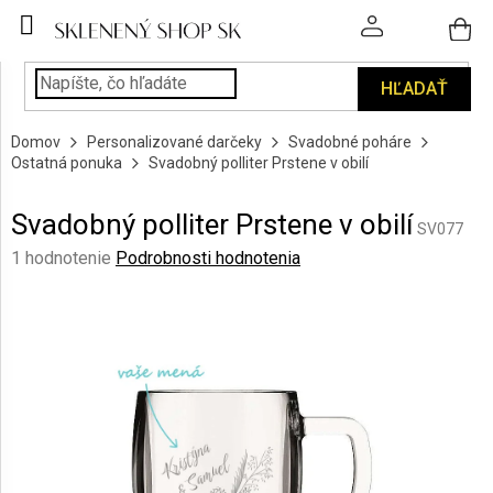
Prejsť
na
obsah
HĽADAŤ
POHÁRE
Domov
Personalizované darčeky
Svadobné poháre
PODÁVANIE
Ostatná ponuka
Svadobný polliter Prstene v obilí
NÁPOJOV
Svadobný polliter Prstene v obilí
KUCHYŇA
SV077
A
Priemerné
1 hodnotenie
Podrobnosti hodnotenia
INTERIÉR
hodnotenie
produktu
je
PERSONALIZOVANÉ
DARČEKY
5,0
z
5
PIESKOVANIE
hviezdičiek.
SKLA
ZNAČKY