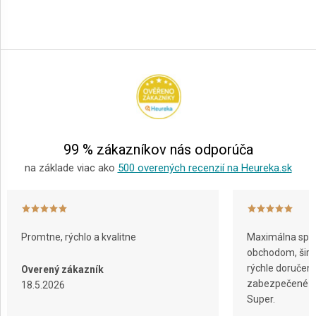
Z
á
p
ä
t
i
e
99 % zákazníkov nás odporúča
na základe viac ako
500 overených recenzií na Heureka.sk
Promtne, rýchlo a kvalitne
Maximálna spok
obchodom, širok
rýchle doručeni
Overený zákazník
zabezpečené ba
18.5.2026
Super.