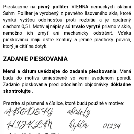
Pieskujeme na
pivný polliter
VIENNA nemeckých sklární
Sahm. Polliter je vyrobený z pevného lisovaného skla, ktoré
vyniká vyššou odolnosťou proti rozbitiu a je opatrený
ciachom 0,5 l. Motív aj nápisy sú
trvalo vyryté
priamo v skle,
nemožno ich zmyť ani mechanicky odstrániť. Vďaka
pieskovaniu majú ostré kontúry a jemne plastický povrch,
ktorý je cítiť na dotyk.
ZADANIE PIESKOVANIA
Mená a dátum
uvádzajte do zadania pieskovania.
Mená
budú do motívu umiestnené vo vami uvedenom poradí.
Zadanie pieskovania pred odoslaním objednávky
dôkladne
skontrolujte
.
Prezrite si písmená a číslice, ktoré budú použité v motíve: