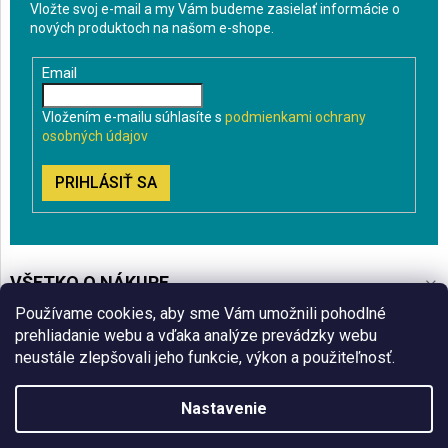
Vložte svoj e-mail a my Vám budeme zasielať informácie o
nových produktoch na našom e-shope.
Email
Vložením e-mailu súhlasíte s
podmienkami ochrany
osobných údajov
PRIHLÁSIŤ SA
VŠETKO O NÁKUPE
Používame cookies, aby sme Vám umožnili pohodlné
BLOG
prehliadanie webu a vďaka analýze prevádzky webu
neustále zlepšovali jeho funkcie, výkon a použiteľnosť.
ČO VÁS ZAUJÍMA
Nastavenie
Copyright 2026
Sklenenyshop.sk
. Všetky práva vyhradené.