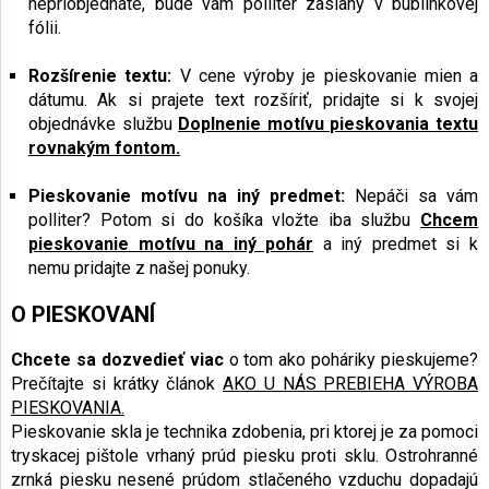
nepriobjednáte, bude vám polliter zaslaný v bublinkovej
fólii.
Rozšírenie textu:
V cene výroby je pieskovanie mien a
dátumu. Ak si prajete text rozšíriť, pridajte si k svojej
objednávke službu
Doplnenie motívu pieskovania textu
rovnakým fontom.
Pieskovanie motívu na iný predmet:
Nepáči sa vám
polliter? Potom si do košíka vložte iba službu
Chcem
pieskovanie motívu na iný pohár
a iný predmet si k
nemu pridajte z našej ponuky.
O PIESKOVANÍ
Chcete sa dozvedieť viac
o tom ako poháriky pieskujeme?
Prečítajte si krátky článok
AKO U NÁS PREBIEHA VÝROBA
PIESKOVANIA.
Pieskovanie skla je technika zdobenia, pri ktorej je za pomoci
tryskacej pištole vrhaný prúd piesku proti sklu. Ostrohranné
zrnká piesku nesené prúdom stlačeného vzduchu dopadajú