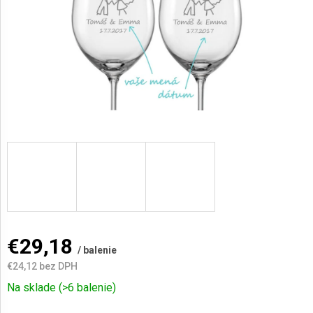
AKCIE
A
NOVINKY
Prihlásenie
€29,18
/ balenie
€24,12
bez DPH
Jednotková
Na sklade
(>6 balenie)
cena: