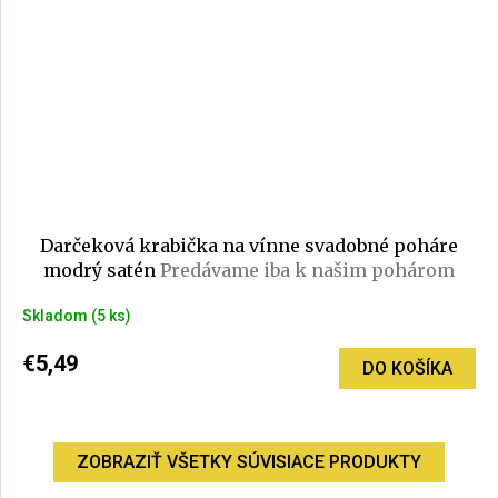
Darčeková krabička na vínne svadobné poháre
modrý satén
Predávame iba k našim pohárom
Skladom
(5 ks)
€5,49
DO KOŠÍKA
ZOBRAZIŤ VŠETKY SÚVISIACE PRODUKTY