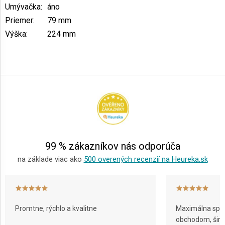
Umývačka
:
áno
Priemer
:
79 mm
Výška
:
224 mm
Z
á
p
ä
t
i
e
99 % zákazníkov nás odporúča
na základe viac ako
500 overených recenzií na Heureka.sk
Promtne, rýchlo a kvalitne
Maximálna spok
obchodom, širok