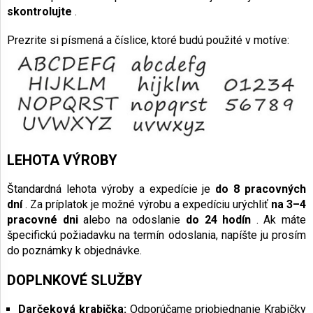
skontrolujte
.
Prezrite si písmená a číslice, ktoré budú použité v motíve:
LEHOTA VÝROBY
Štandardná lehota výroby a expedície je
do 8 pracovných
dní
. Za príplatok je možné výrobu a expedíciu urýchliť
na 3–4
pracovné dni
alebo na odoslanie
do 24 hodín
. Ak máte
špecifickú požiadavku na termín odoslania, napíšte ju prosím
do poznámky k objednávke.
DOPLNKOVÉ SLUŽBY
Darčeková krabička:
Odporúčame priobjednanie Krabičky