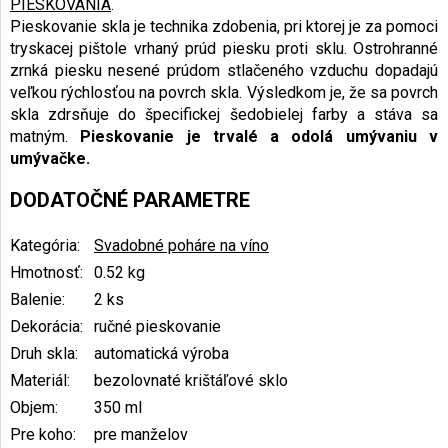
PIESKOVANIA
.
Pieskovanie skla je technika zdobenia, pri ktorej je za pomoci
tryskacej pištole vrhaný prúd piesku proti sklu. Ostrohranné
zrnká piesku nesené prúdom stlačeného vzduchu dopadajú
veľkou rýchlosťou na povrch skla. Výsledkom je, že sa povrch
skla zdrsňuje do špecifickej šedobielej farby a stáva sa
matným.
Pieskovanie je trvalé a odolá umývaniu v
umývačke.
DODATOČNÉ PARAMETRE
Kategória
:
Svadobné poháre na víno
Hmotnosť
:
0.52 kg
Balenie
:
2 ks
Dekorácia
:
ručné pieskovanie
Druh skla
:
automatická výroba
Materiál
:
bezolovnaté krištáľové sklo
Objem
:
350 ml
Pre koho
:
pre manželov