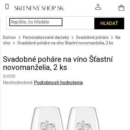
Prejsť
na
obsah
HĽADAŤ
POHÁRE
Domov
Personalizované darčeky
Svadobné poháre
Na
PODÁVANIE
víno
Svadobné poháre na víno Šťastní novomanželia, 2 ks
NÁPOJOV
Svadobné poháre na víno Šťastní
KUCHYŇA
novomanželia, 2 ks
A
INTERIÉR
SV039
Priemerné
Neohodnotené
Podrobnosti hodnotenia
PERSONALIZOVANÉ
hodnotenie
DARČEKY
produktu
je
0,0
PIESKOVANIE
SKLA
z
5
hviezdičiek.
ZNAČKY