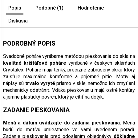
Popis
Podobné (1)
Hodnotenie
Diskusia
PODROBNÝ POPIS
Svadobné poháre vyrábame metódou pieskovania do skla na
kvalitné krištáľové poháre
vyrábané v českých sklárňach
Crystalex. Poháre majú tenký, precízne zabrúsený okraj, ktorý
zaisťuje maximálne komfortné a príjemné pitie. Motív aj
nápisy sú
trvalo vyryté
priamo v skle, nemožno ich zmyť ani
mechanicky odstrániť. Vďaka pieskovaniu majú ostré kontúry
a jemne plastický povrch, ktorý je cítiť na dotyk.
ZADANIE PIESKOVANIA
Mená a dátum
uvádzajte do zadania pieskovania.
Mená
budú do motívu umiestnené vo vami uvedenom poradí.
Zadanie pieskovania pred odoslaním objednávky
dôkladne