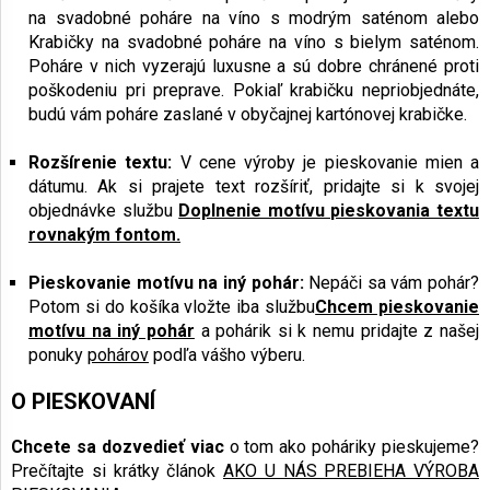
na svadobné poháre na víno s modrým saténom alebo
Krabičky na svadobné poháre na víno s bielym saténom.
Poháre v nich vyzerajú luxusne a sú dobre chránené proti
poškodeniu pri preprave. Pokiaľ krabičku nepriobjednáte,
budú vám poháre zaslané v obyčajnej kartónovej krabičke.
Rozšírenie textu:
V cene výroby je pieskovanie mien a
dátumu. Ak si prajete text rozšíriť, pridajte si k svojej
objednávke službu
Doplnenie motívu pieskovania textu
rovnakým fontom.
Pieskovanie motívu na iný pohár:
Nepáči sa vám pohár?
Potom si do košíka vložte iba službu
Chcem pieskovanie
motívu na iný pohár
a pohárik si k nemu pridajte z našej
ponuky
pohárov
podľa vášho výberu.
O PIESKOVANÍ
Chcete sa dozvedieť viac
o tom ako poháriky pieskujeme?
Prečítajte si krátky článok
AKO U NÁS PREBIEHA VÝROBA