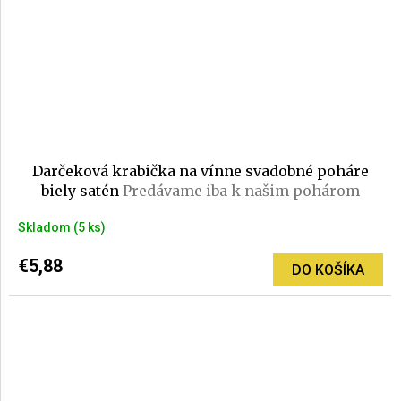
Darčeková krabička na vínne svadobné poháre
biely satén
Predávame iba k našim pohárom
Skladom
(5 ks)
€5,88
DO KOŠÍKA