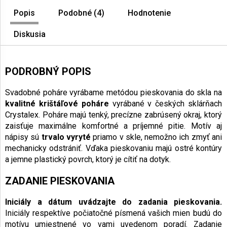
Popis
Podobné (4)
Hodnotenie
Diskusia
PODROBNÝ POPIS
Svadobné poháre vyrábame metódou pieskovania do skla na
kvalitné krištáľové poháre
vyrábané v českých sklárňach
Crystalex. Poháre majú tenký, precízne zabrúsený okraj, ktorý
zaisťuje maximálne komfortné a príjemné pitie. Motív aj
nápisy sú
trvalo vyryté
priamo v skle, nemožno ich zmyť ani
mechanicky odstrániť. Vďaka pieskovaniu majú ostré kontúry
a jemne plastický povrch, ktorý je cítiť na dotyk.
ZADANIE PIESKOVANIA
Iniciály a dátum uvádzajte do zadania pieskovania.
Iniciály respektíve počiatočné písmená vašich mien budú do
motívu umiestnené vo vami uvedenom poradí. Zadanie