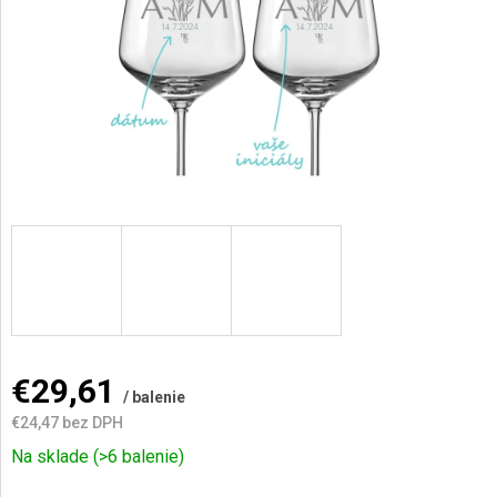
AKCIE
A
NOVINKY
Prihlásenie
€29,61
/ balenie
€24,47
bez DPH
Jednotková
Na sklade
(>6 balenie)
cena: