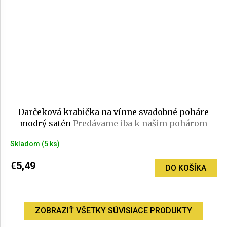
Darčeková krabička na vínne svadobné poháre
modrý satén
Predávame iba k našim pohárom
Skladom
(5 ks)
€5,49
DO KOŠÍKA
ZOBRAZIŤ VŠETKY SÚVISIACE PRODUKTY