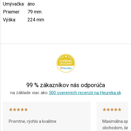
Umývačka
:
áno
Priemer
:
79 mm
Výška
:
224 mm
Z
á
p
ä
t
i
e
99 % zákazníkov nás odporúča
na základe viac ako
500 overených recenzií na Heureka.sk
Promtne, rýchlo a kvalitne
Maximálna spok
obchodom, širok