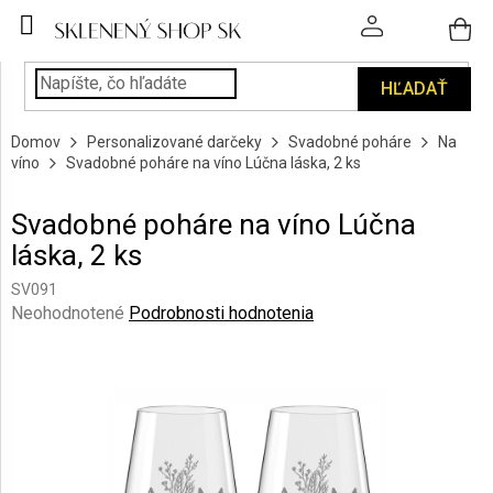
Prejsť
na
obsah
HĽADAŤ
POHÁRE
Domov
Personalizované darčeky
Svadobné poháre
Na
PODÁVANIE
víno
Svadobné poháre na víno Lúčna láska, 2 ks
NÁPOJOV
Svadobné poháre na víno Lúčna
KUCHYŇA
láska, 2 ks
A
INTERIÉR
SV091
Priemerné
Neohodnotené
Podrobnosti hodnotenia
PERSONALIZOVANÉ
hodnotenie
DARČEKY
produktu
je
0,0
PIESKOVANIE
SKLA
z
5
hviezdičiek.
ZNAČKY