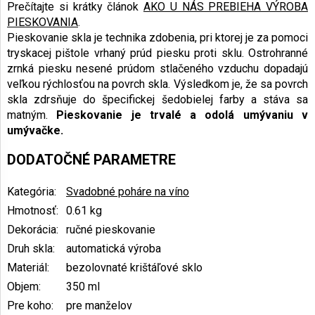
Prečítajte si krátky článok
AKO U NÁS PREBIEHA VÝROBA
PIESKOVANIA
.
Pieskovanie skla je technika zdobenia, pri ktorej je za pomoci
tryskacej pištole vrhaný prúd piesku proti sklu. Ostrohranné
zrnká piesku nesené prúdom stlačeného vzduchu dopadajú
veľkou rýchlosťou na povrch skla. Výsledkom je, že sa povrch
skla zdrsňuje do špecifickej šedobielej farby a stáva sa
matným.
Pieskovanie je trvalé a odolá umývaniu v
umývačke.
DODATOČNÉ PARAMETRE
Kategória
:
Svadobné poháre na víno
Hmotnosť
:
0.61 kg
Dekorácia
:
ručné pieskovanie
Druh skla
:
automatická výroba
Materiál
:
bezolovnaté krištáľové sklo
Objem
:
350 ml
Pre koho
:
pre manželov