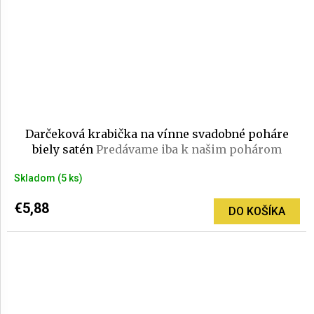
Darčeková krabička na vínne svadobné poháre
biely satén
Predávame iba k našim pohárom
Skladom
(5 ks)
€5,88
DO KOŠÍKA