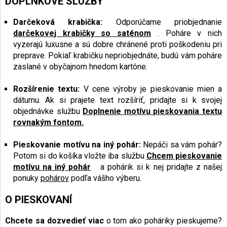
DOPLNKOVÉ SLUŽBY
Darčeková krabička:
Odporúčame priobjednanie
darčekovej krabičky so saténom
. Poháre v nich
vyzerajú luxusne a sú dobre chránené proti poškodeniu pri
preprave. Pokiaľ krabičku nepriobjednáte, budú vám poháre
zaslané v obyčajnom hnedom kartóne.
Rozšírenie textu:
V cene výroby je pieskovanie mien a
dátumu. Ak si prajete text rozšíriť, pridajte si k svojej
objednávke službu
Doplnenie motívu pieskovania textu
rovnakým fontom.
Pieskovanie motívu na iný pohár:
Nepáči sa vám pohár?
Potom si do košíka vložte iba službu
Chcem pieskovanie
motívu na iný pohár
a pohárik si k nej pridajte z našej
ponuky
pohárov
podľa vášho výberu.
O PIESKOVANÍ
Chcete sa dozvedieť viac
o tom ako poháriky pieskujeme?