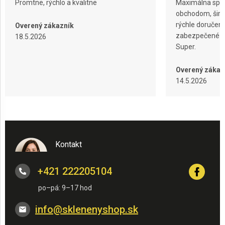
Promtne, rýchlo a kvalitne
Maximálna spok
obchodom, širok
rýchle doručeni
Overený zákazník
zabezpečené ba
18.5.2026
Super.
Overený zákaz
14.5.2026
Kontakt
+421 222205104
info
@
sklenenyshop.sk