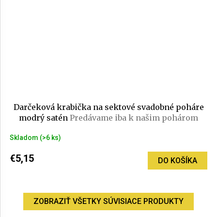
Darčeková krabička na sektové svadobné poháre
modrý satén
Predávame iba k našim pohárom
Skladom
(>6 ks)
€5,15
DO KOŠÍKA
ZOBRAZIŤ VŠETKY SÚVISIACE PRODUKTY