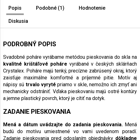
Popis
Podobné (1)
Hodnotenie
Diskusia
PODROBNÝ POPIS
Svadobné poháre vyrábame metódou pieskovania do skla na
kvalitné krištáľové poháre
vyrábané v českých sklárňach
Crystalex. Poháre majú tenký, precízne zabrúsený okraj, ktorý
zaisťuje maximálne komfortné a príjemné pitie. Motív aj
nápisy sú
trvalo vyryté
priamo v skle, nemožno ich zmyť ani
mechanicky odstrániť. Vďaka pieskovaniu majú ostré kontúry
a jemne plastický povrch, ktorý je cítiť na dotyk.
ZADANIE PIESKOVANIA
Mená a dátum
uvádzajte do zadania pieskovania.
Mená
budú do motívu umiestnené vo vami uvedenom poradí.
Zadanie pieskovania pred odoslaním objednávky
dôkladne