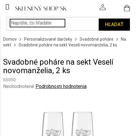
Prejsť
na
obsah
HĽADAŤ
POHÁRE
Domov
Personalizované darčeky
Svadobné poháre
Na
PODÁVANIE
sekt
Svadobné poháre na sekt Veselí novomanželia, 2 ks
NÁPOJOV
Svadobné poháre na sekt Veselí
KUCHYŇA
novomanželia, 2 ks
A
INTERIÉR
SS050
Priemerné
Neohodnotené
Podrobnosti hodnotenia
PERSONALIZOVANÉ
hodnotenie
DARČEKY
produktu
je
0,0
PIESKOVANIE
SKLA
z
5
hviezdičiek.
ZNAČKY