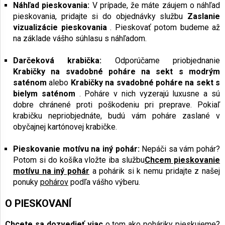
Náhľad pieskovania:
V prípade, že máte záujem o náhľad
pieskovania, pridajte si do objednávky službu
Zaslanie
vizualizácie pieskovania
. Pieskovať potom budeme až
na základe vášho súhlasu s náhľadom.
Darčeková krabička:
Odporúčame priobjednanie
Krabičky na svadobné poháre na sekt s modrým
saténom
alebo
Krabičky na svadobné poháre na sekt s
bielym saténom
. Poháre v nich vyzerajú luxusne a sú
dobre chránené proti poškodeniu pri preprave. Pokiaľ
krabičku nepriobjednáte, budú vám poháre zaslané v
obyčajnej kartónovej krabičke.
Pieskovanie motívu na iný pohár:
Nepáči sa vám pohár?
Potom si do košíka vložte iba službu
Chcem pieskovanie
motívu na iný pohár
a pohárik si k nemu pridajte z našej
ponuky
pohárov
podľa vášho výberu.
O PIESKOVANÍ
Chcete sa dozvedieť viac
o tom ako poháriky pieskujeme?