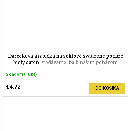
Darčeková krabička na sektové svadobné poháre
biely satén
Predávame iba k našim pohárom
Skladom
(>6 ks)
€4,72
DO KOŠÍKA