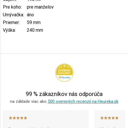
Pre koho
:
pre manželov
Umývačka
:
áno
Priemer
:
59 mm
Výška
:
240 mm
Z
á
p
ä
t
i
e
99 % zákazníkov nás odporúča
na základe viac ako
500 overených recenzií na Heureka.sk