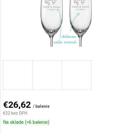
AKCIE
A
NOVINKY
Prihlásenie
€26,62
/ balenie
€22
bez DPH
Jednotková
Na sklade
(>6 balenie)
cena: