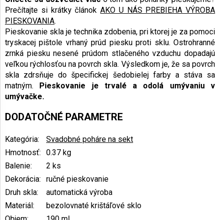
Prečítajte si krátky článok
AKO U NÁS PREBIEHA VÝROBA
PIESKOVANIA
.
Pieskovanie skla je technika zdobenia, pri ktorej je za pomoci
tryskacej pištole vrhaný prúd piesku proti sklu. Ostrohranné
zrnká piesku nesené prúdom stlačeného vzduchu dopadajú
veľkou rýchlosťou na povrch skla. Výsledkom je, že sa povrch
skla zdrsňuje do špecifickej šedobielej farby a stáva sa
matným.
Pieskovanie je trvalé a odolá umývaniu v
umývačke.
DODATOČNÉ PARAMETRE
Kategória
:
Svadobné poháre na sekt
Hmotnosť
:
0.37 kg
Balenie
:
2 ks
Dekorácia
:
ručné pieskovanie
Druh skla
:
automatická výroba
Materiál
:
bezolovnaté krištáľové sklo
Objem
:
190 ml