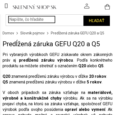
Prejsť
na
obsah
HĽADAŤ
POHÁRE
Domov
Slovník pojmov
Predĺžená záruka GEFU Q20 a Q5
PODÁVANIE
NÁPOJOV
Predĺžená záruka GEFU Q20 a Q5
KUCHYŇA
Pri vybraných výrobkoch GEFU získavate okrem zákonných
A
práv aj
predĺženú záruku výrobcu
. Podľa konkrétneho
INTERIÉR
produktu sa môžete stretnúť s označením
Q20
alebo
Q5
.
Q20
znamená predĺženú záruku výrobcu v dĺžke
20 rokov
.
PERSONALIZOVANÉ
Q5
znamená predĺženú záruku výrobcu v dĺžke
5 rokov
.
DARČEKY
V oboch prípadoch sa záruka vzťahuje na
materiálové,
PIESKOVANIE
výrobné a konštrukčné chyby
výrobku. Ak sa na výrobku
SKLA
prejaví chyba, na ktorú sa záruka vzťahuje, spoločnosť GEFU
výrobok podľa svojho posúdenia
opraví alebo vymení
. Ak
ZNAČKY