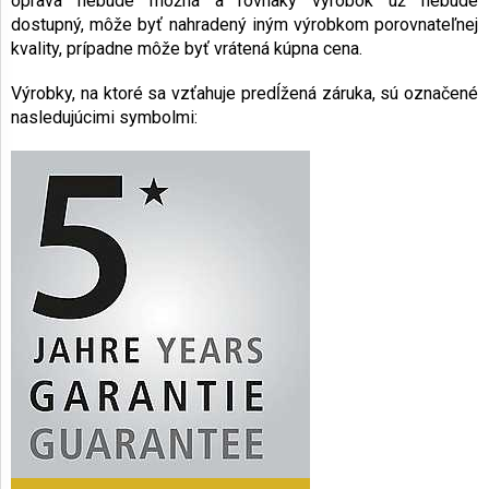
oprava nebude možná a rovnaký výrobok už nebude
dostupný, môže byť nahradený iným výrobkom porovnateľnej
kvality, prípadne môže byť vrátená kúpna cena.
AKCIE
A
Výrobky, na ktoré sa vzťahuje predĺžená záruka, sú označené
NOVINKY
nasledujúcimi symbolmi:
Prihlásenie