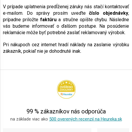
V prípade uplatnenia predĺženej záruky nás stačí kontaktovať
e-mailom. Do správy prosím uveďte
číslo objednávky
,
prípadne priložte
faktúru
a stručne opíšte chybu. Následne
vás budeme informovať o ďalšom postupe. Na posúdenie
reklamácie môže byť potrebné zaslať reklamovaný výrobok.
Pri nákupoch cez internet hradí náklady na zaslanie výrobku
zákazník, pokiaľ nie je dohodnuté inak.
Z
á
p
ä
t
i
e
99 % zákazníkov nás odporúča
na základe viac ako
500 overených recenzií na Heureka.sk