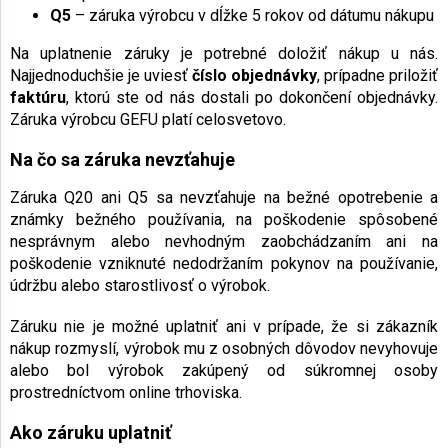
Q5
– záruka výrobcu v dĺžke 5 rokov od dátumu nákupu
Na uplatnenie záruky je potrebné doložiť nákup u nás.
Najjednoduchšie je uviesť
číslo objednávky
, prípadne priložiť
faktúru
, ktorú ste od nás dostali po dokončení objednávky.
Záruka výrobcu GEFU platí celosvetovo.
Na čo sa záruka nevzťahuje
Záruka Q20 ani Q5 sa nevzťahuje na bežné opotrebenie a
známky bežného používania, na poškodenie spôsobené
nesprávnym alebo nevhodným zaobchádzaním ani na
poškodenie vzniknuté nedodržaním pokynov na používanie,
údržbu alebo starostlivosť o výrobok.
Záruku nie je možné uplatniť ani v prípade, že si zákazník
nákup rozmyslí, výrobok mu z osobných dôvodov nevyhovuje
alebo bol výrobok zakúpený od súkromnej osoby
prostredníctvom online trhoviska.
Ako záruku uplatniť