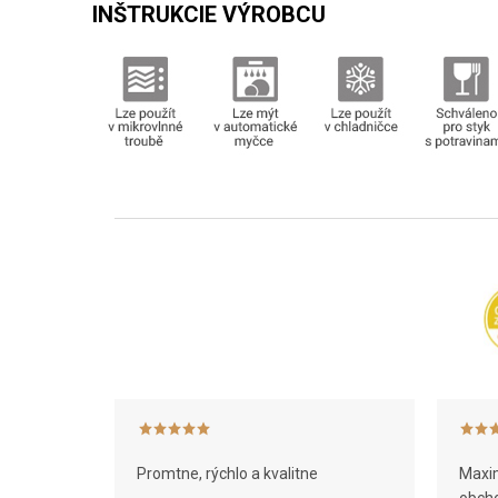
INŠTRUKCIE VÝROBCU
Z
á
p
ä
t
i
e
Promtne, rýchlo a kvalitne
Maxim