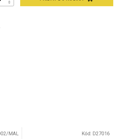
Ť
002/MAL
Kód:
D27016