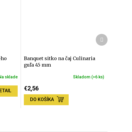
Ďalší
produkt
ého
Banquet sitko na čaj Culinaria
guľa 45 mm
Na sklade
Skladom
(>6 ks)
€2,56
ETAIL
DO KOŠÍKA