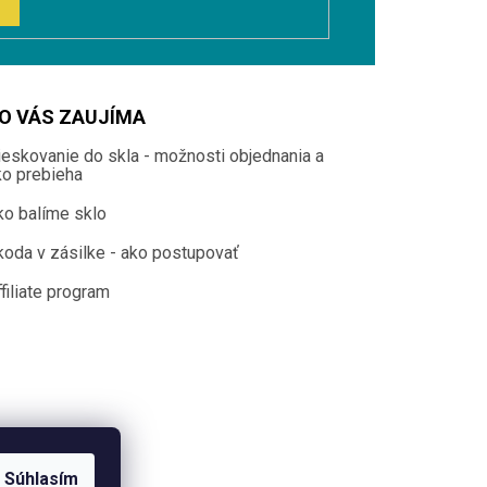
O VÁS ZAUJÍMA
ieskovanie do skla - možnosti objednania a
ko prebieha
ko balíme sklo
koda v zásilke - ako postupovať
filiate program
Súhlasím