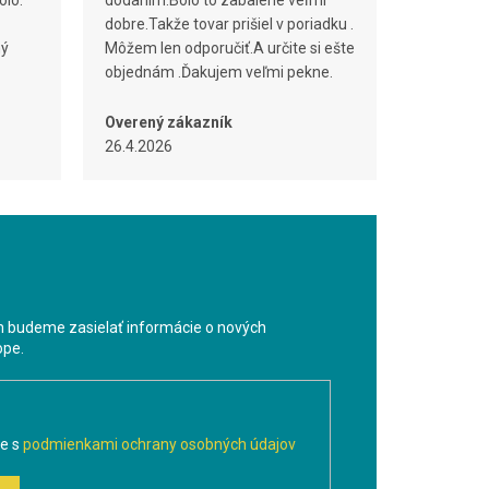
olo.
dodaním.Bolo to zabalené veľmi
dobre.Takže tovar prišiel v poriadku .
ný
Môžem len odporučiť.A určite si ešte
objednám .Ďakujem veľmi pekne.
Overený zákazník
26.4.2026
m budeme zasielať informácie o nových
ope.
te s
podmienkami ochrany osobných údajov