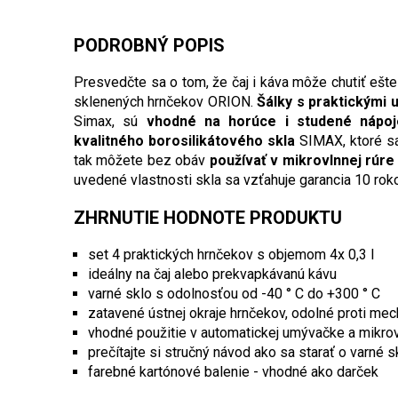
PODROBNÝ POPIS
Presvedčte sa o tom, že čaj i káva môže chutiť ešte
sklenených hrnčekov ORION.
Šálky s praktickými 
Simax, sú
vhodné na horúce i studené nápoj
kvalitného borosilikátového skla
SIMAX, ktoré sa
tak môžete bez obáv
používať v mikrovlnnej rúre 
uvedené vlastnosti skla sa vzťahuje garancia 10 roko
ZHRNUTIE HODNOTE PRODUKTU
set 4 praktických hrnčekov s objemom 4x 0,3 l
ideálny na čaj alebo prekvapkávanú kávu
varné sklo s odolnosťou od -40 ° C do +300 ° C
zatavené ústnej okraje hrnčekov, odolné proti m
vhodné použitie v automatickej umývačke a mikrov
prečítajte si stručný návod ako sa starať o varné 
farebné kartónové balenie - vhodné ako darček