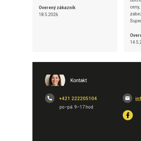
obcho
ceny,
Overený zákazník
zabez
18.5.2026
Super
Over
14.5.
Kontakt
+421 222205104
in