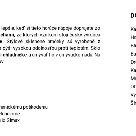
D
 lepšie, keď si tieto horúce nápoje doprajete zo
Ka
uchami,
za ktorých vznikom stojí český výrobca
Hm
e.
Štýlové sklenené hrnčeky sú vyrobené
z
E
 pýši vysokou odolnosťou proti teplotám. Sklo
Ba
i chladničke
a umývať ho v umývačke riadu. Na
v.
Dr
Ka
Ma
O
Vý
Ší
echanickému poškodeniu
lnnej rúre
sklo Simax