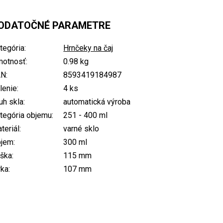
ODATOČNÉ PARAMETRE
tegória
:
Hrnčeky na čaj
otnosť
:
0.98 kg
AN
:
8593419184987
lenie
:
4 ks
uh skla
:
automatická výroba
tegória objemu
:
251 - 400 ml
teriál
:
varné sklo
bjem
:
300 ml
ška
:
115 mm
rka
:
107 mm