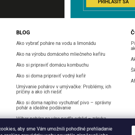
PRIHLÁSIŤ SA
BLOG
Č
Ako vybrať poháre na vodu a limonádu
P
a
Ako na výrobu domáceho mliečneho kefíru
A
Ako si pripraviť domácu kombuchu
Š
Ako si doma pripraviť vodný kefír
Af
Umývanie pohárov v umývačke: Problémy, ich
príčiny a ako ich riešiť
Ako si doma naplno vychutnať pivo – správny
pohár a ideálne podávanie
Výber pohára na víno podľa odrôd – záruka
100 % chuťového zážitku
ookies, aby sme Vám umožnili pohodlné prehliadanie