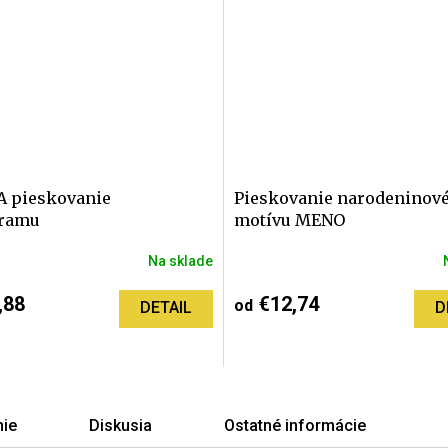
 pieskovanie
Pieskovanie narodeninov
ramu
motívu MENO
Na sklade
né
nie
,88
€12,74
od
DETAIL
D
iek.
ie
Diskusia
Ostatné informácie