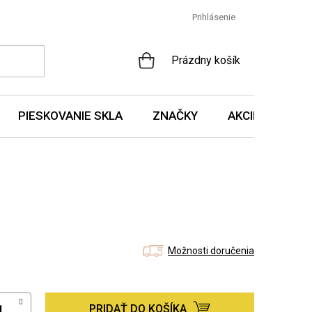
Prihlásenie
NÁKUPNÝ
Prázdny košík
KOŠÍK
PIESKOVANIE SKLA
ZNAČKY
AKCIE A NOVIN
Možnosti doručenia
PRIDAŤ DO KOŠÍKA