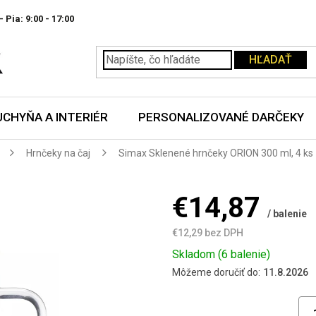
- Pia:
HĽADAŤ
UCHYŇA A INTERIÉR
PERSONALIZOVANÉ DARČEKY
Hrnčeky na čaj
Simax Sklenené hrnčeky ORION 300 ml, 4 ks
€14,87
/ balenie
€12,29 bez DPH
Jednotková
Skladom
(6 balenie)
cena:
Môžeme doručiť do:
11.8.2026