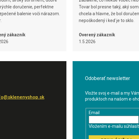
dom, široký sortiment, dobré
zabalené, čo niekde vôbec neb
 rýchle doručenie, perfektne
Tovar bol presne taký, aký som
pečené balenie voči nárazom.
chcela a hlavne, že bol doruče
.
nepoškodený i keď je to sklo.
ený zákazník
Overený zákazník
2026
1.5.2026
Odoberať newsletter
Vložte svoj e-mail a my Vá
fo
@
sklenenyshop.sk
produktoch na našom e-sh
Email
Vložením e-mailu súhlasí