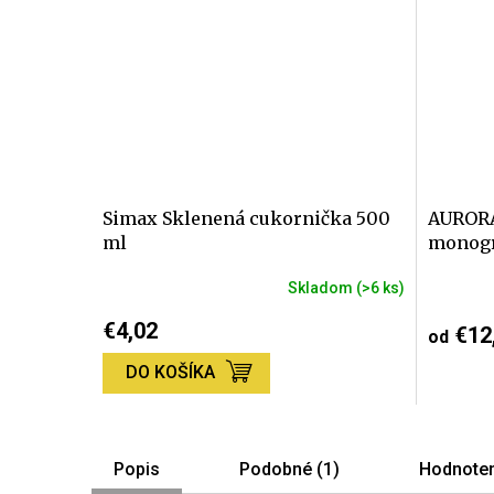
Simax Sklenená cukornička 500
AURORA
ml
monog
Skladom
(>6 ks)
Priemerné
Priemer
hodnotenie
hodnote
€4,02
€12
od
produktu
produktu
je
je
DO KOŠÍKA
5,0
5,0
z
z
5
5
hviezdičiek.
hviezdič
Popis
Podobné (1)
Hodnoten