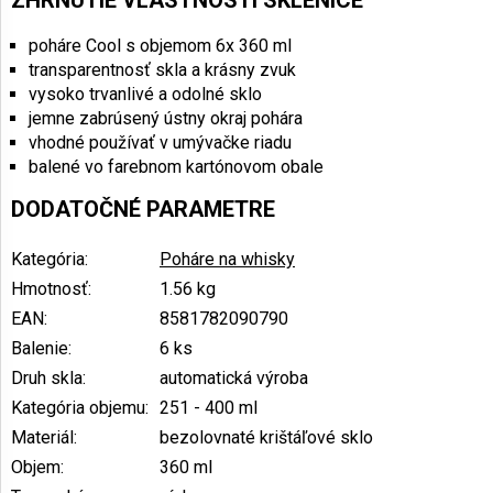
poháre Cool s objemom 6x 360 ml
transparentnosť skla a krásny zvuk
vysoko trvanlivé a odolné sklo
jemne zabrúsený ústny okraj pohára
vhodné používať v umývačke riadu
balené vo farebnom kartónovom obale
DODATOČNÉ PARAMETRE
Kategória
:
Poháre na whisky
Hmotnosť
:
1.56 kg
EAN
:
8581782090790
Balenie
:
6 ks
Druh skla
:
automatická výroba
Kategória objemu
:
251 - 400 ml
Materiál
:
bezolovnaté krištáľové sklo
Objem
:
360 ml