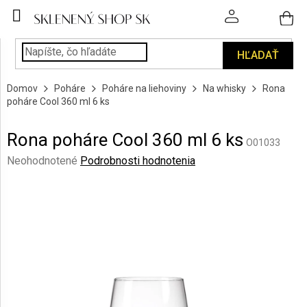
Prejsť
na
obsah
HĽADAŤ
POHÁRE
Domov
Poháre
Poháre na liehoviny
Na whisky
Rona
PODÁVANIE
poháre Cool 360 ml 6 ks
NÁPOJOV
Rona poháre Cool 360 ml 6 ks
KUCHYŇA
O01033
A
Priemerné
Neohodnotené
Podrobnosti hodnotenia
INTERIÉR
hodnotenie
produktu
je
PERSONALIZOVANÉ
DARČEKY
0,0
z
5
PIESKOVANIE
hviezdičiek.
SKLA
ZNAČKY