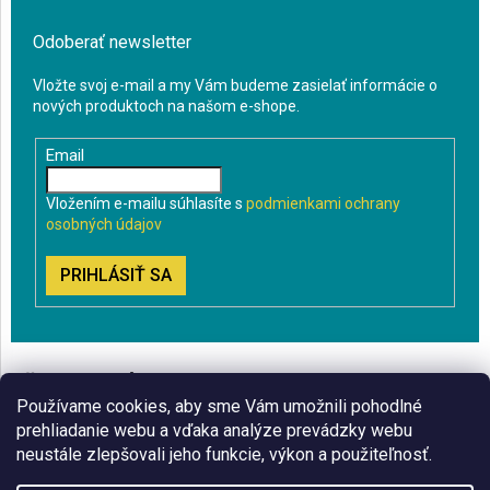
Odoberať newsletter
Vložte svoj e-mail a my Vám budeme zasielať informácie o
nových produktoch na našom e-shope.
Email
Vložením e-mailu súhlasíte s
podmienkami ochrany
osobných údajov
PRIHLÁSIŤ SA
VŠETKO O NÁKUPE
Používame cookies, aby sme Vám umožnili pohodlné
BLOG
prehliadanie webu a vďaka analýze prevádzky webu
neustále zlepšovali jeho funkcie, výkon a použiteľnosť.
ČO VÁS ZAUJÍMA