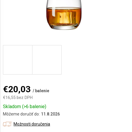
AKCIE
A
NOVINKY
Prihlásenie
€20,03
/ balenie
€16,55 bez DPH
Jednotková
Skladom
(>6 balenie)
cena:
Môžeme doručiť do:
11.8.2026
Možnosti doručenia