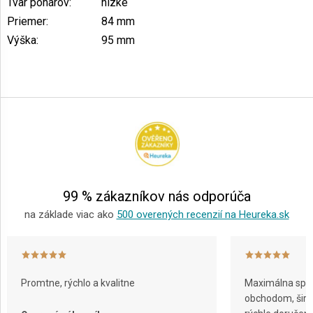
Tvar pohárov
:
nízke
Priemer
:
84 mm
Výška
:
95 mm
Z
á
p
ä
t
i
e
99 % zákazníkov nás odporúča
na základe viac ako
500 overených recenzií na Heureka.sk
Promtne, rýchlo a kvalitne
Maximálna spok
obchodom, širok