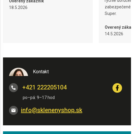
rýchle doručeni
Overený zákazník
zabezpečené ba
18.5.2026
Super.
Overený zákaz
14.5.2026
Kontakt
+421 222205104
info
@
sklenenyshop.sk