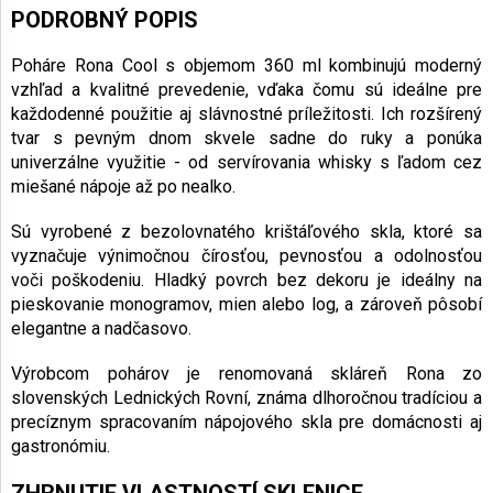
PODROBNÝ POPIS
Poháre Rona Cool s objemom 360 ml kombinujú moderný
vzhľad a kvalitné prevedenie, vďaka čomu sú ideálne pre
každodenné použitie aj slávnostné príležitosti. Ich rozšírený
tvar s pevným dnom skvele sadne do ruky a ponúka
univerzálne využitie - od servírovania whisky s ľadom cez
miešané nápoje až po nealko.
Sú vyrobené z bezolovnatého krištáľového skla, ktoré sa
vyznačuje výnimočnou čírosťou, pevnosťou a odolnosťou
voči poškodeniu. Hladký povrch bez dekoru je ideálny na
pieskovanie monogramov, mien alebo log, a zároveň pôsobí
elegantne a nadčasovo.
Výrobcom pohárov je renomovaná skláreň Rona zo
slovenských Lednických Rovní, známa dlhoročnou tradíciou a
precíznym spracovaním nápojového skla pre domácnosti aj
gastronómiu.
ZHRNUTIE VLASTNOSTÍ SKLENICE