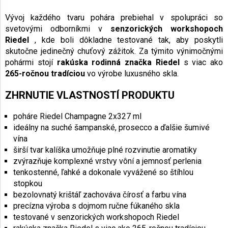
Vývoj každého tvaru pohára prebiehal v spolupráci so
svetovými odborníkmi v
senzorických workshopoch
Riedel
, kde boli dôkladne testované tak, aby poskytli
skutočne jedinečný chuťový zážitok. Za týmito výnimočnými
pohármi stojí
rakúska rodinná značka Riedel
s viac ako
265-ročnou tradíciou
vo výrobe luxusného skla.
ZHRNUTIE VLASTNOSTÍ PRODUKTU
poháre Riedel Champagne 2x327 ml
ideálny na suché šampanské, prosecco a ďalšie šumivé
vína
širší tvar kalíška umožňuje plné rozvinutie aromatiky
zvýrazňuje komplexné vrstvy vôní a jemnosť perlenia
tenkostenné, ľahké a dokonale vyvážené so štíhlou
stopkou
bezolovnatý krištáľ zachováva čírosť a farbu vína
precízna výroba s dojmom ručne fúkaného skla
testované v senzorických workshopoch Riedel