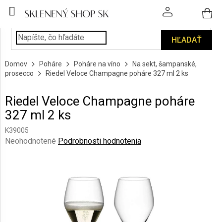
Prejsť
na
obsah
HĽADAŤ
POHÁRE
Domov
Poháre
Poháre na víno
Na sekt, šampanské,
PODÁVANIE
prosecco
Riedel Veloce Champagne poháre 327 ml 2 ks
NÁPOJOV
Riedel Veloce Champagne poháre
KUCHYŇA
327 ml 2 ks
A
INTERIÉR
K39005
Priemerné
Neohodnotené
Podrobnosti hodnotenia
PERSONALIZOVANÉ
hodnotenie
DARČEKY
produktu
je
0,0
PIESKOVANIE
SKLA
z
5
hviezdičiek.
ZNAČKY