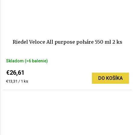
Riedel Veloce All purpose poháre 550 ml 2 ks
Skladom
(>6 balenie)
€26,61
DO KOŠÍKA
Jednotková
€13,31 / 1 ks
cena: