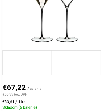
AKCIE
A
NOVINKY
Prihlásenie
€67,22
/ balenie
€55,55 bez DPH
Jednotková
€33,61 / 1 ks
cena:
Skladom
(6 balenie)