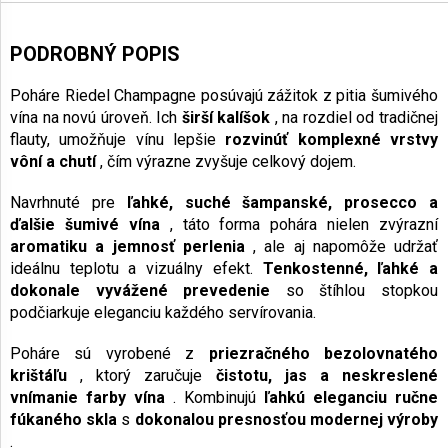
PODROBNÝ POPIS
Poháre Riedel Champagne posúvajú zážitok z pitia šumivého
vína na novú úroveň. Ich
širší kalíšok
, na rozdiel od tradičnej
flauty, umožňuje vínu lepšie
rozvinúť komplexné vrstvy
vôní a chutí
, čím výrazne zvyšuje celkový dojem.
Navrhnuté pre
ľahké, suché šampanské, prosecco a
ďalšie šumivé vína
, táto forma pohára nielen zvýrazní
aromatiku a jemnosť perlenia
, ale aj napomôže udržať
ideálnu teplotu a vizuálny efekt.
Tenkostenné, ľahké a
dokonale vyvážené prevedenie
so štíhlou stopkou
podčiarkuje eleganciu každého servírovania.
Poháre sú vyrobené z
priezračného bezolovnatého
krištáľu
, ktorý zaručuje
čistotu, jas a neskreslené
vnímanie farby vína
. Kombinujú
ľahkú eleganciu ručne
fúkaného skla
s
dokonalou presnosťou modernej výroby
.