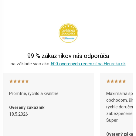
Z
á
p
ä
t
i
e
99 % zákazníkov nás odporúča
na základe viac ako
500 overených recenzií na Heureka.sk
Promtne, rýchlo a kvalitne
Maximálna spok
obchodom, širok
rýchle doručeni
Overený zákazník
zabezpečené ba
18.5.2026
Super.
Overený zákaz