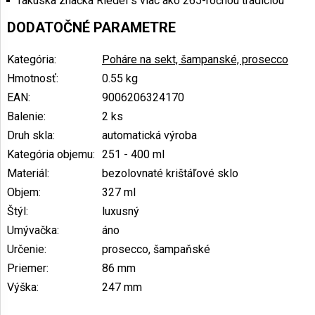
rakúska značka Riedel s viac ako 265-ročnou tradíciou
DODATOČNÉ PARAMETRE
Kategória
:
Poháre na sekt, šampanské, prosecco
Hmotnosť
:
0.55 kg
EAN
:
9006206324170
Balenie
:
2 ks
Druh skla
:
automatická výroba
Kategória objemu
:
251 - 400 ml
Materiál
:
bezolovnaté krištáľové sklo
Objem
:
327 ml
Štýl
:
luxusný
Umývačka
:
áno
Určenie
:
prosecco, šampaňské
Priemer
:
86 mm
Výška
:
247 mm