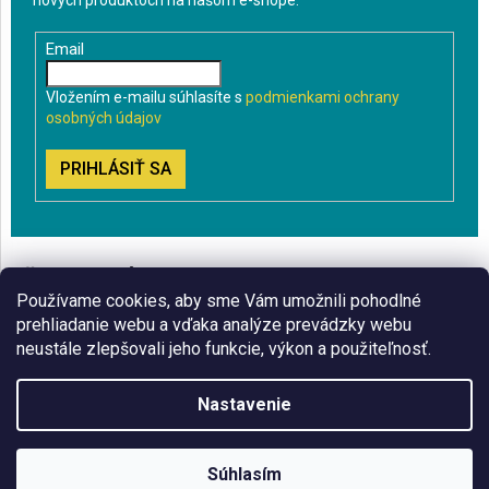
nových produktoch na našom e-shope.
Email
Vložením e-mailu súhlasíte s
podmienkami ochrany
osobných údajov
PRIHLÁSIŤ SA
VŠETKO O NÁKUPE
Používame cookies, aby sme Vám umožnili pohodlné
BLOG
prehliadanie webu a vďaka analýze prevádzky webu
neustále zlepšovali jeho funkcie, výkon a použiteľnosť.
ČO VÁS ZAUJÍMA
Nastavenie
Copyright 2026
Sklenenyshop.sk
. Všetky práva vyhradené.
Súhlasím
Vytvoril Shoptet