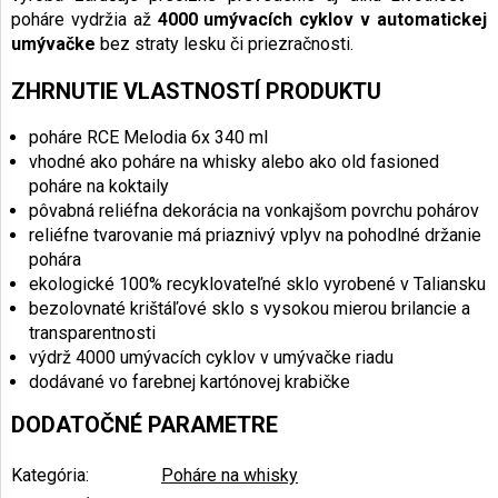
poháre vydržia až
4000 umývacích cyklov v automatickej
umývačke
bez straty lesku či priezračnosti.
ZHRNUTIE VLASTNOSTÍ PRODUKTU
poháre RCE Melodia 6x 340 ml
vhodné ako poháre na whisky alebo ako old fasioned
poháre na koktaily
pôvabná reliéfna dekorácia na vonkajšom povrchu pohárov
reliéfne tvarovanie má priaznivý vplyv na pohodlné držanie
pohára
ekologické 100% recyklovateľné sklo vyrobené v Taliansku
bezolovnaté krištáľové sklo s vysokou mierou brilancie a
transparentnosti
výdrž 4000 umývacích cyklov v umývačke riadu
dodávané vo farebnej kartónovej krabičke
DODATOČNÉ PARAMETRE
Kategória
:
Poháre na whisky