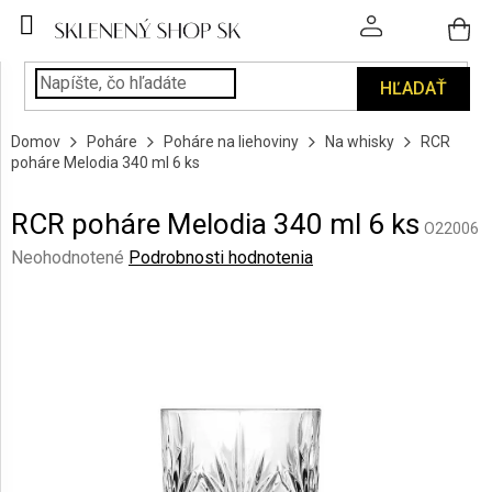
Prejsť
na
obsah
HĽADAŤ
POHÁRE
Domov
Poháre
Poháre na liehoviny
Na whisky
RCR
PODÁVANIE
poháre Melodia 340 ml 6 ks
NÁPOJOV
RCR poháre Melodia 340 ml 6 ks
KUCHYŇA
O22006
A
Priemerné
Neohodnotené
Podrobnosti hodnotenia
INTERIÉR
hodnotenie
produktu
je
PERSONALIZOVANÉ
DARČEKY
0,0
z
5
PIESKOVANIE
hviezdičiek.
SKLA
ZNAČKY