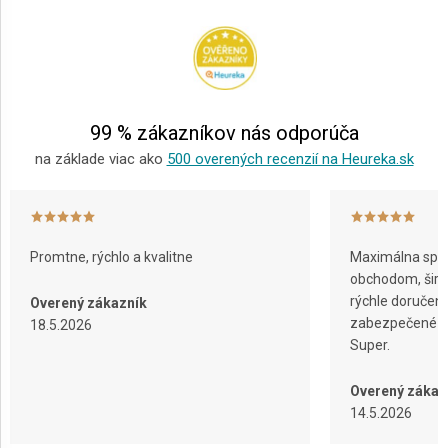
p
ä
t
i
e
99 % zákazníkov nás odporúča
na základe viac ako
500 overených recenzií na Heureka.sk
Promtne, rýchlo a kvalitne
Maximálna spok
obchodom, širok
rýchle doručeni
Overený zákazník
zabezpečené ba
18.5.2026
Super.
Overený zákaz
14.5.2026