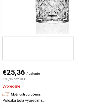
AKCIE
A
NOVINKY
Prihlásenie
€25,36
/ balenie
€20,96 bez DPH
Jednotková
Vypredané
cena:
Možnosti doručenia
Položka bola vypredaná…