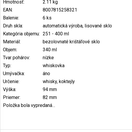
Hmotnosť
:
2.11 kg
EAN
:
8007815258321
Balenie
:
6 ks
Druh skla
:
automatická výroba, lisované sklo
Kategória objemu
:
251 - 400 ml
Materiál
:
bezolovnaté krištáľové sklo
Objem
:
340 ml
Tvar pohárov
:
nízke
Typ
:
whiskovka
Umývačka
:
áno
Určenie
:
whisky, koktejly
Výška
:
94 mm
Priemer
:
82 mm
Položka bola vypredaná…
Z
á