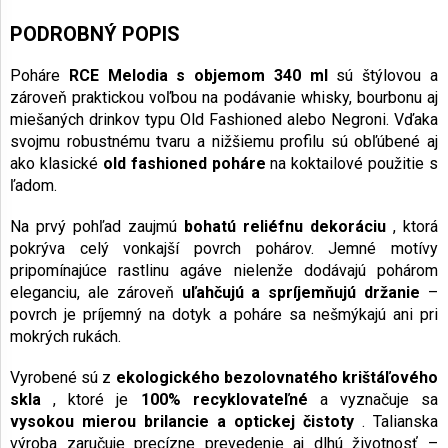
PODROBNÝ POPIS
Poháre
RCE Melodia s objemom 340 ml
sú štýlovou a
zároveň praktickou voľbou na podávanie whisky, bourbonu aj
miešaných drinkov typu Old Fashioned alebo Negroni. Vďaka
svojmu robustnému tvaru a nižšiemu profilu sú obľúbené aj
ako klasické
old fashioned poháre
na koktailové použitie s
ľadom.
Na prvý pohľad zaujmú
bohatú reliéfnu dekoráciu
, ktorá
pokrýva celý vonkajší povrch pohárov. Jemné motívy
pripomínajúce rastlinu agáve nielenže dodávajú pohárom
eleganciu, ale zároveň
uľahčujú a spríjemňujú držanie
–
povrch je príjemný na dotyk a poháre sa nešmýkajú ani pri
mokrých rukách.
Vyrobené sú z
ekologického bezolovnatého krištáľového
skla
, ktoré je
100% recyklovateľné
a vyznačuje sa
vysokou mierou brilancie a optickej čistoty
. Talianska
výroba zaručuje precízne prevedenie aj dlhú životnosť –