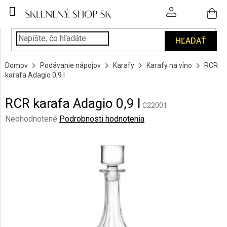
Prejsť
na
obsah
HĽADAŤ
POHÁRE
Domov
Podávanie nápojov
Karafy
Karafy na víno
RCR
PODÁVANIE
karafa Adagio 0,9 l
NÁPOJOV
RCR karafa Adagio 0,9 l
KUCHYŇA
C22001
A
Priemerné
Neohodnotené
Podrobnosti hodnotenia
INTERIÉR
hodnotenie
produktu
je
PERSONALIZOVANÉ
DARČEKY
0,0
z
5
PIESKOVANIE
hviezdičiek.
SKLA
ZNAČKY