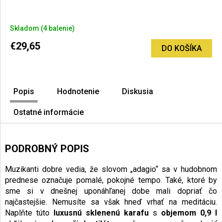
Priemerné
Skladom
(4 balenie)
hodnotenie
produktu
€29,65
DO KOŠÍKA
je
5,0
z
5
Popis
Hodnotenie
Diskusia
hviezdičiek.
Ostatné informácie
PODROBNÝ POPIS
Muzikanti dobre vedia, že slovom „adagio“ sa v hudobnom
prednese označuje pomalé, pokojné tempo. Také, ktoré by
sme si v dnešnej uponáhľanej dobe mali dopriať čo
najčastejšie. Nemusíte sa však hneď vrhať na meditáciu.
Naplňte túto
luxusnú
sklenenú
karafu
s
objemom 0,9 l