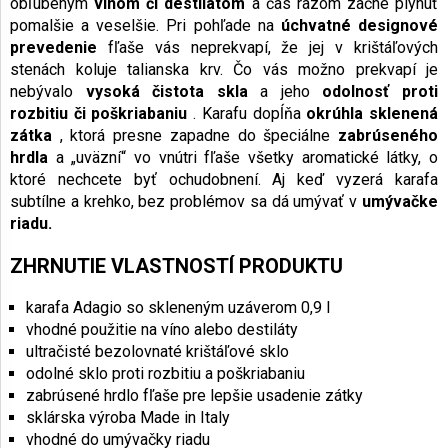
obľúbeným
vínom či destilátom
a čas razom začne plynúť
pomalšie a veselšie. Pri pohľade na
úchvatné designové
prevedenie
fľaše vás neprekvapí, že jej v krištáľových
stenách koluje talianska krv. Čo vás možno prekvapí je
nebývalo
vysoká čistota skla
a jeho
odolnosť proti
rozbitiu či poškriabaniu
. Karafu dopĺňa
okrúhla sklenená
zátka
, ktorá presne zapadne do špeciálne
zabrúseného
hrdla
a „uväzní“ vo vnútri fľaše všetky aromatické látky, o
ktoré nechcete byť ochudobnení. Aj keď vyzerá karafa
subtílne a krehko, bez problémov sa dá umývať v
umývačke
riadu.
ZHRNUTIE VLASTNOSTÍ PRODUKTU
karafa Adagio so skleneným uzáverom 0,9 l
vhodné použitie na víno alebo destiláty
ultračisté bezolovnaté krištáľové sklo
odolné sklo proti rozbitiu a poškriabaniu
zabrúsené hrdlo fľaše pre lepšie usadenie zátky
sklárska výroba Made in Italy
vhodné do umývačky riadu