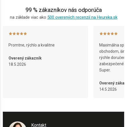
e
99 % zákazníkov nás odporúča
na základe viac ako
500 overených recenzií na Heureka.sk
Promtne, rýchlo a kvalitne
Maximálna spok
obchodom, širok
rýchle doručeni
Overený zákazník
zabezpečené ba
18.5.2026
Super.
Overený zákaz
14.5.2026
Kontakt