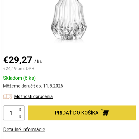
AKCIE
A
NOVINKY
Prihlásenie
€29,27
/ ks
€24,19 bez DPH
Jednotková
Skladom
(6 ks)
cena:
Môžeme doručiť do:
11.8.2026
Možnosti doručenia
PRIDAŤ DO KOŠÍKA
Detailné informácie