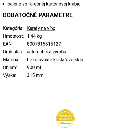
balené vo farebnej kartónovej krabici
DODATOČNÉ PARAMETRE
Kategória
:
Karafy na víno
Hmotnosť
:
1.44 kg
EAN
:
8007815515127
Druh skla
:
automatická výroba
Materiál
:
bezolovnaté krištáľové sklo
Objem
:
900 ml
Výška
:
315 mm
Z
á
p
ä
t
i