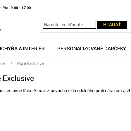
- Pia:
HĽADAŤ
UCHYŇA A INTERIÉR
PERSONALIZOVANÉ DARČEKY
kcie
Pure Exclusive
 Exclusive
é cestovné fľaše Simax z pevného skla odolného proti nárazom a vh