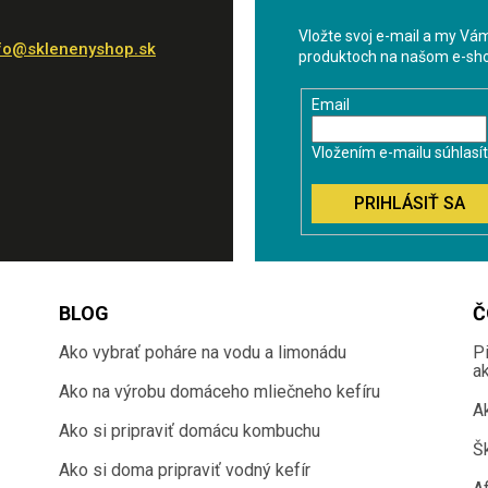
Vložte svoj e-mail a my Vá
fo
@
sklenenyshop.sk
produktoch na našom e-sh
Email
Vložením e-mailu súhlasí
PRIHLÁSIŤ SA
BLOG
Č
Ako vybrať poháre na vodu a limonádu
P
a
Ako na výrobu domáceho mliečneho kefíru
A
Ako si pripraviť domácu kombuchu
Š
Ako si doma pripraviť vodný kefír