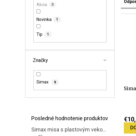
a
Odpo
l
Akcia
0
d
e
Novinka
1
n
V
i
ý
Tip
1
e
p
p
i
r
s
o
p
Značky
d
r
u
o
k
d
Simax
9
t
u
Sima
o
k
v
t
Priem
o
hodno
v
Posledné hodnotenie produktov
€10
produ
DO
je
Simax misa s plastovým vekom 3,5 l
5,0