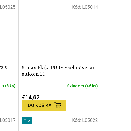
z
L05025
Kód:
L05014
5
hviezdičiek.
e s
Simax Fľaša PURE Exclusive so
sitkom 1 l
om
(6 ks)
Skladom
(>6 ks)
Priemerné
hodnotenie
€14,62
produktu
DO KOŠÍKA
je
5,0
z
L05017
Kód:
L05022
Tip
5