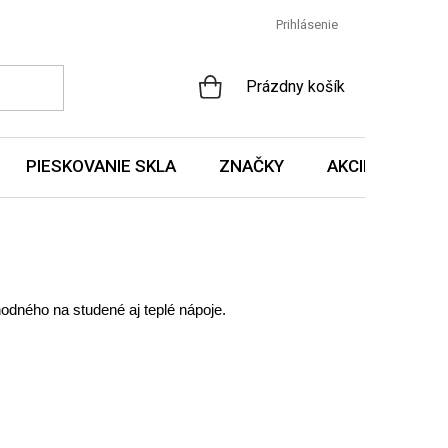
Prihlásenie
NÁKUPNÝ
Prázdny košík
KOŠÍK
PIESKOVANIE SKLA
ZNAČKY
AKCIE A NOVIN
odného na studené aj teplé nápoje.