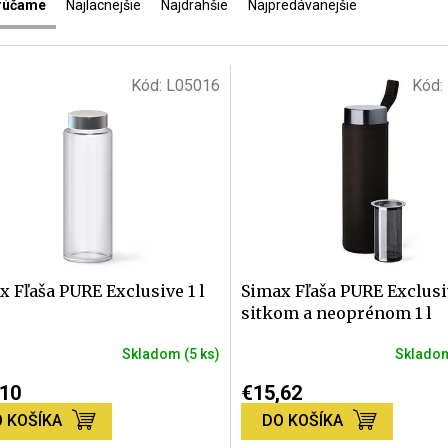
rúčame
Najlacnejšie
Najdrahšie
Najpredávanejšie
Kód:
L05016
Kód:
x Fľaša PURE Exclusive 1 l
Simax Fľaša PURE Exclusi
sitkom a neoprénom 1 l
Skladom
(5 ks)
Sklad
erné
Priemerné
tenie
hodnotenie
,10
€15,62
ktu
produktu
 KOŠÍKA
DO KOŠÍKA
je
5,0