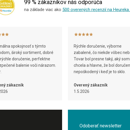
a
99 % zákazníkov nás odporúča
c
na základe viac ako
500 overených recenzií na Heureka.
i
e
p
r
v
k
y
álna spokojnosť s týmto
Rýchle doručenie, výborne
v
dom, široký sortiment, dobré
zabalené, čo niekde vôbec neb
ý
 rýchle doručenie, perfektne
Tovar bol presne taký, aký som
p
pečené balenie voči nárazom.
chcela a hlavne, že bol doruče
i
.
nepoškodený i keď je to sklo.
s
u
ený zákazník
Overený zákazník
2026
1.5.2026
Odoberať newsletter