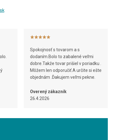
sk
Spokojnosť s tovarom a s
olo.
dodaním.Bolo to zabalené veľmi
dobre.Takže tovar prišiel v poriadku .
ný
Môžem len odporučiť.A určite si ešte
objednám .Ďakujem veľmi pekne.
Overený zákazník
26.4.2026