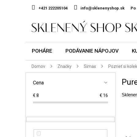
Prejsť
na
+421 222205104
info@sklenenyshop.sk
Po 
obsah
POHÁRE
PODÁVANIE NÁPOJOV
K
Domov
Značky
Simax
Pozrieť si kole
B
Pure
o
Cena
č
Sklenen
€
8
€
16
n
ý
p
a
n
R
e