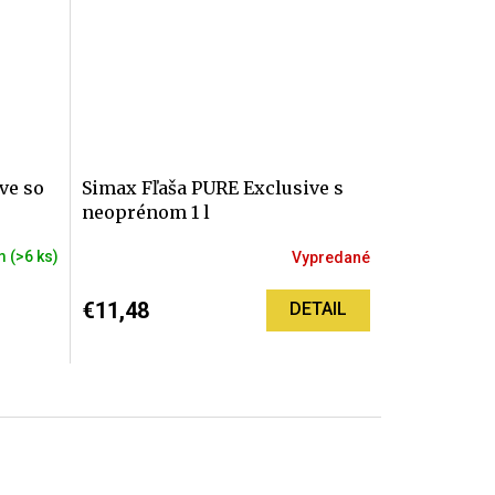
hviezdičiek.
ve so
Simax Fľaša PURE Exclusive s
neoprénom 1 l
om
(>6 ks)
Vypredané
€11,48
DETAIL