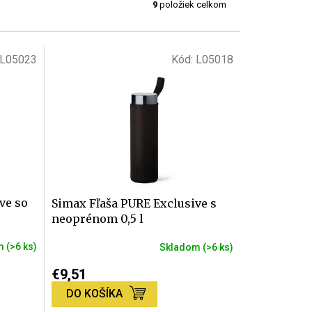
9
položiek celkom
L05023
Kód:
L05018
ve so
Simax Fľaša PURE Exclusive s
neoprénom 0,5 l
om
(>6 ks)
Skladom
(>6 ks)
Priemerné
hodnotenie
€9,51
produktu
DO KOŠÍKA
je
5,0