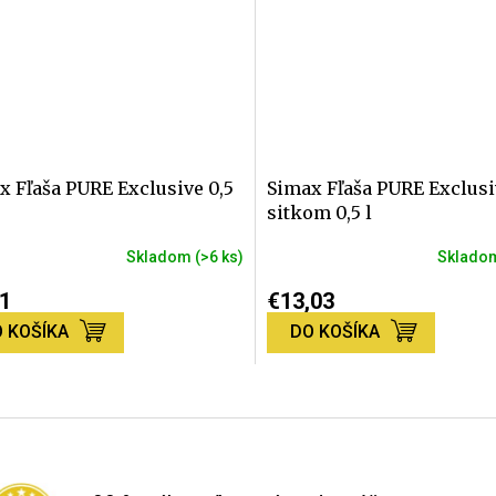
dičiek.
x Fľaša PURE Exclusive 0,5
Simax Fľaša PURE Exclusi
sitkom 0,5 l
Skladom
(>6 ks)
Sklad
1
€13,03
 KOŠÍKA
DO KOŠÍKA
O
v
l
á
d