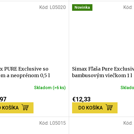
z
Kód:
L05020
Kód:
Novinka
5
dičiek.
hviezdičiek.
x PURE Exclusive so
Simax Fľaša Pure Exclusiv
om a neoprénom 0,5 l
bambusovým viečkom 1 l
Skladom
(>6 ks)
Sklad
erné
tenie
,97
€12,33
ktu
 KOŠÍKA
DO KOŠÍKA
Kód:
L05015
Kód: