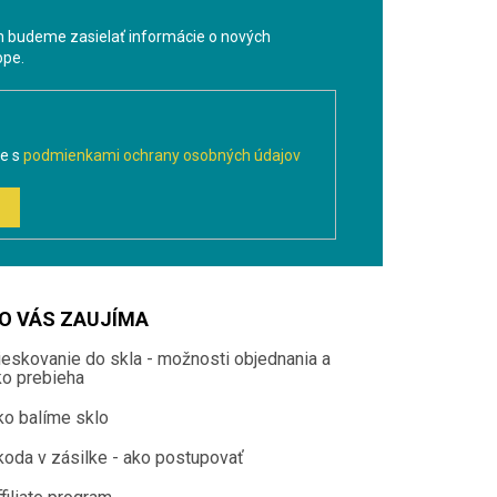
m budeme zasielať informácie o nových
ope.
te s
podmienkami ochrany osobných údajov
O VÁS ZAUJÍMA
ieskovanie do skla - možnosti objednania a
ko prebieha
ko balíme sklo
koda v zásilke - ako postupovať