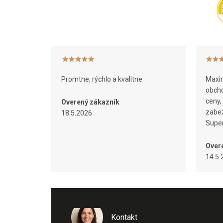
ä
t
i
e
Promtne, rýchlo a kvalitne
Maxim
obcho
ceny,
Overený zákazník
zabez
18.5.2026
Super
Over
14.5.
Kontakt