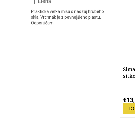
Elena
|
Hodnotenie produktu je 5 z 5 hviezdičiek.
z
Praktická veľká misa s naozaj hrubého
5
skla. Vrchnák je z pevnejšieho plastu.
hviez
Odporúčam
Sima
sitk
Priem
hodno
€13
produ
DO
je
5,0
z
5