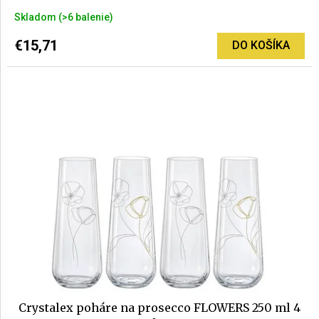
Priemerné
Skladom
(>6 balenie)
hodnotenie
produktu
€15,71
DO KOŠÍKA
je
5,0
z
5
hviezdičiek.
Crystalex poháre na prosecco FLOWERS 250 ml 4