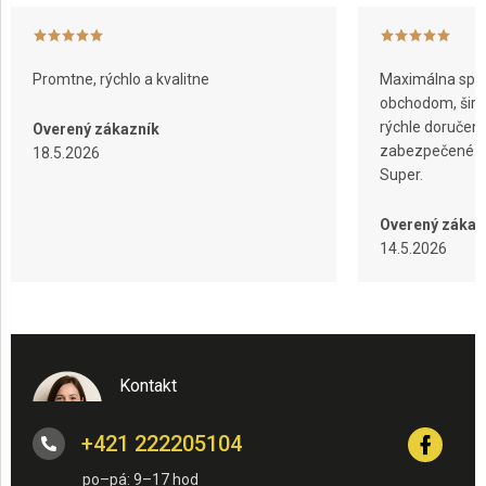
v
ý
p
i
Promtne, rýchlo a kvalitne
Maximálna spok
s
obchodom, širok
u
rýchle doručeni
Overený zákazník
zabezpečené ba
18.5.2026
Super.
Overený zákaz
14.5.2026
Kontakt
+421 222205104