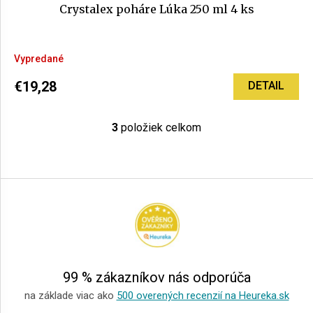
Crystalex poháre Lúka 250 ml 4 ks
Priemerné
Vypredané
hodnotenie
produktu
€19,28
DETAIL
je
5,0
z
3
položiek celkom
O
5
v
hviezdičiek.
l
Z
á
á
d
p
a
ä
c
i
t
e
i
p
e
r
99 % zákazníkov nás odporúča
v
k
na základe viac ako
500 overených recenzií na Heureka.sk
y