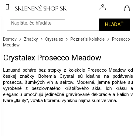
Prejsť
na
obsah
HĽADAŤ
POHÁRE
Domov
Značky
Crystalex
Pozrieť si kolekcie
Prosecco
PODÁVANIE
Meadow
NÁPOJOV
Crystalex Prosecco Meadow
KUCHYŇA
A
Luxusné poháre bez stopky z kolekcie Prosecco Meadow od
INTERIÉR
českej značky Bohemia Crystal sú ideálne na podávanie
prosecca, šumivých vín a sektov. Moderné, jemné poháre sú
vyrobené z bezolovnatého krištáľového skla. Ich krásu a
PERSONALIZOVANÉ
eleganciu umocňujú jedinečné gravírované dekorácie a kalich v
DARČEKY
tvare „flauty“, vďaka ktorému vyniknú najmä šumivé vína.
PIESKOVANIE
SKLA
ZNAČKY