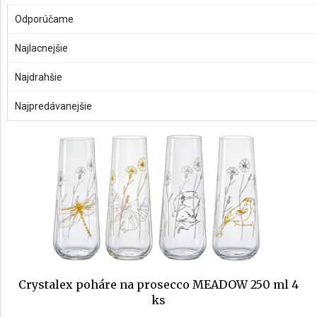
R
a
OTVORIŤ FILTER
Odporúčame
d
AKCIE
e
Najlacnejšie
A
V
NOVINKY
n
ý
Najdrahšie
i
p
Prihlásenie
e
i
Najpredávanejšie
p
s
r
p
o
r
d
o
u
d
k
u
t
k
o
t
v
o
v
Crystalex poháre na prosecco MEADOW 250 ml 4
ks