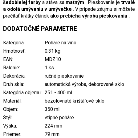
šedobielej farby
a stáva sa
matným
.
Pieskovanie je
trvalé
a odolá umývaniu v umývačke
.
V prípade záujmu si môžete
prečítať krátky článok
ako prebieha výroba pieskovania
.
DODATOČNÉ PARAMETRE
Kategória
:
Poháre na víno
Hmotnosť
:
0.31 kg
EAN
:
MDZ10
Balenie
:
1 ks
Dekorácia
:
ručné pieskovanie
Druh skla
:
automatická výroba, dekorované sklo
Kategória objemu
:
251 - 400 ml
Materiál
:
bezolovnaté krištáľové sklo
Objem
:
350 ml
Štýl
:
vtipné poháre
Výška
:
224 mm
Priemer
:
79 mm