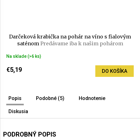
Darčeková krabička na pohár na víno s fialovým
saténom
Predávame iba k našim pohárom
Na sklade
(>6 ks)
€5,19
DO KOŠÍKA
Popis
Podobné (5)
Hodnotenie
Diskusia
PODROBNÝ POPIS