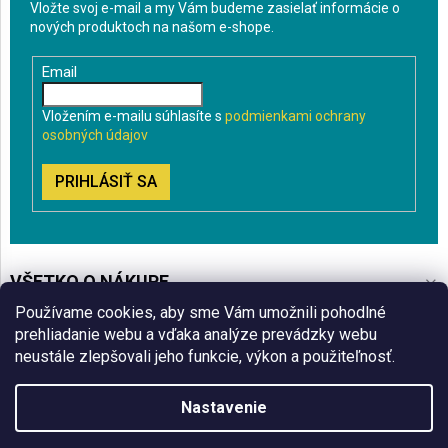
Vložte svoj e-mail a my Vám budeme zasielať informácie o
nových produktoch na našom e-shope.
Email
Vložením e-mailu súhlasíte s
podmienkami ochrany
osobných údajov
PRIHLÁSIŤ SA
VŠETKO O NÁKUPE
Používame cookies, aby sme Vám umožnili pohodlné
BLOG
prehliadanie webu a vďaka analýze prevádzky webu
neustále zlepšovali jeho funkcie, výkon a použiteľnosť.
ČO VÁS ZAUJÍMA
Nastavenie
Copyright 2026
Sklenenyshop.sk
. Všetky práva vyhradené.