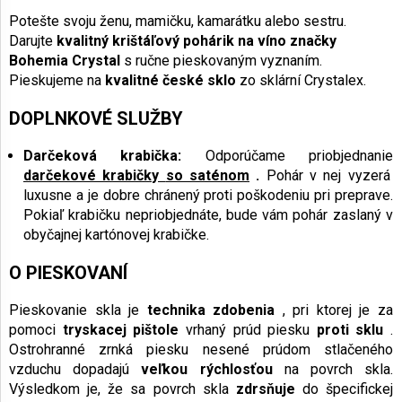
Potešte svoju ženu, mamičku, kamarátku alebo sestru.
Darujte
kvalitný krištáľový pohárik na víno značky
Bohemia Crystal
s ručne pieskovaným vyznaním.
Pieskujeme na
kvalitné české sklo
zo sklární Crystalex.
DOPLNKOVÉ SLUŽBY
Darčeková krabička:
Odporúčame priobjednanie
darčekové krabičky
so saténom
.
Pohár v nej vyzerá
luxusne a je dobre chránený proti poškodeniu pri preprave.
Pokiaľ krabičku nepriobjednáte, bude vám pohár zaslaný v
obyčajnej kartónovej krabičke.
O PIESKOVANÍ
Pieskovanie skla je
technika zdobenia
, pri ktorej je za
pomoci
tryskacej pištole
vrhaný prúd piesku
proti sklu
.
Ostrohranné zrnká piesku nesené prúdom stlačeného
vzduchu dopadajú
veľkou rýchlosťou
na povrch skla.
Výsledkom je, že sa povrch skla
zdrsňuje
do špecifickej