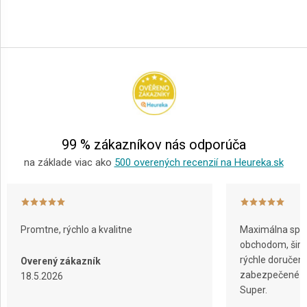
Z
á
p
ä
t
i
e
99 % zákazníkov nás odporúča
na základe viac ako
500 overených recenzií na Heureka.sk
Promtne, rýchlo a kvalitne
Maximálna spok
obchodom, širok
rýchle doručeni
Overený zákazník
zabezpečené ba
18.5.2026
Super.