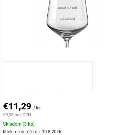
AKCIE
A
NOVINKY
Prihlásenie
€11,29
/ ks
€9,33 bez DPH
Jednotková
Skladom
(3 ks)
cena:
Môžeme doručiť do:
10.8.2026