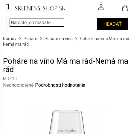
Prejsť
na
obsah
HĽADAŤ
POHÁRE
Domov
Poháre
Poháre na víno
Poháre na víno Má ma rád-
PODÁVANIE
Nemá ma rád
NÁPOJOV
Poháre na víno Má ma rád-Nemá ma
KUCHYŇA
rád
A
INTERIÉR
MDZ10
Priemerné
Neohodnotené
Podrobnosti hodnotenia
PERSONALIZOVANÉ
hodnotenie
DARČEKY
produktu
je
0,0
PIESKOVANIE
SKLA
z
5
hviezdičiek.
ZNAČKY