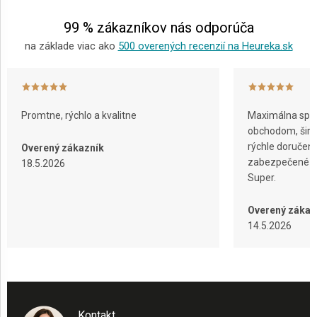
e
99 % zákazníkov nás odporúča
na základe viac ako
500 overených recenzií na Heureka.sk
Promtne, rýchlo a kvalitne
Maximálna spok
obchodom, širok
rýchle doručeni
Overený zákazník
zabezpečené ba
18.5.2026
Super.
Overený zákaz
14.5.2026
Kontakt