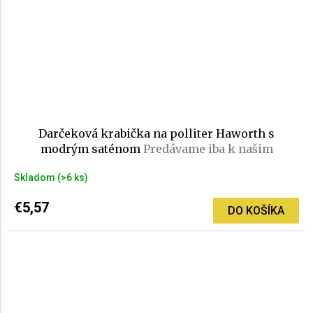
Darčeková krabička na polliter Haworth s
modrým saténom
Predávame iba k našim
pohárom
Skladom
(>6 ks)
€5,57
DO KOŠÍKA