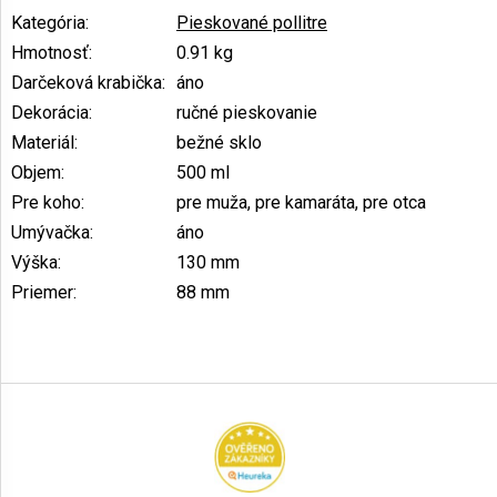
Kategória
:
Pieskované pollitre
Hmotnosť
:
0.91 kg
Darčeková krabička
:
áno
Dekorácia
:
ručné pieskovanie
Materiál
:
bežné sklo
Objem
:
500 ml
Pre koho
:
pre muža, pre kamaráta, pre otca
Umývačka
:
áno
Výška
:
130 mm
Priemer
:
88 mm
Z
á
p
ä
t
i