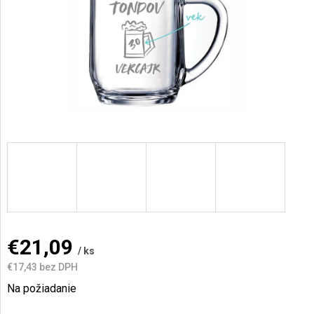
AKCIE
A
NOVINKY
Prihlásenie
€21,09
/ ks
€17,43
bez DPH
Jednotková
Na požiadanie
cena: