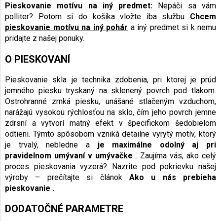
Pieskovanie motívu na iný predmet:
Nepáči sa vám
polliter? Potom si do košíka vložte iba službu
Chcem
pieskovanie motívu na iný pohár
a iný predmet si k nemu
pridajte z našej ponuky.
O PIESKOVANÍ
Pieskovanie skla je technika zdobenia, pri ktorej je prúd
jemného piesku tryskaný na sklenený povrch pod tlakom.
Ostrohranné zrnká piesku, unášané stlačeným vzduchom,
narážajú vysokou rýchlosťou na sklo, čím jeho povrch jemne
zdrsní a vytvorí matný efekt v špecifickom šedobielom
odtieni. Týmto spôsobom vzniká detailne vyrytý motív, ktorý
je trvalý, nebledne a
je maximálne odolný aj pri
pravidelnom umývaní v umývačke
. Zaujíma vás, ako celý
proces pieskovania vyzerá? Nazrite pod pokrievku našej
výroby – prečítajte si článok
Ako u nás prebieha
pieskovanie
.
DODATOČNÉ PARAMETRE