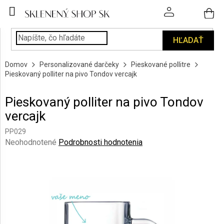
Prejsť
na
obsah
HĽADAŤ
POHÁRE
Domov
Personalizované darčeky
Pieskované pollitre
PODÁVANIE
Pieskovaný polliter na pivo Tondov vercajk
NÁPOJOV
Pieskovaný polliter na pivo Tondov
KUCHYŇA
vercajk
A
INTERIÉR
PP029
Priemerné
Neohodnotené
Podrobnosti hodnotenia
PERSONALIZOVANÉ
hodnotenie
DARČEKY
produktu
je
0,0
PIESKOVANIE
SKLA
z
5
hviezdičiek.
ZNAČKY