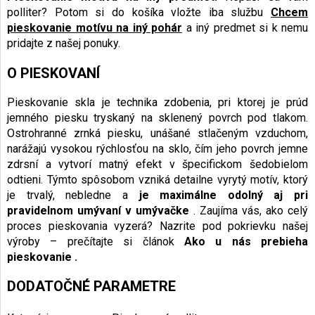
polliter? Potom si do košíka vložte iba službu
Chcem
pieskovanie motívu na iný pohár
a iný predmet si k nemu
pridajte z našej ponuky.
O PIESKOVANÍ
Pieskovanie skla je technika zdobenia, pri ktorej je prúd
jemného piesku tryskaný na sklenený povrch pod tlakom.
Ostrohranné zrnká piesku, unášané stlačeným vzduchom,
narážajú vysokou rýchlosťou na sklo, čím jeho povrch jemne
zdrsní a vytvorí matný efekt v špecifickom šedobielom
odtieni. Týmto spôsobom vzniká detailne vyrytý motív, ktorý
je trvalý, nebledne a
je maximálne odolný aj pri
pravidelnom umývaní v umývačke
. Zaujíma vás, ako celý
proces pieskovania vyzerá? Nazrite pod pokrievku našej
výroby – prečítajte si článok
Ako u nás prebieha
pieskovanie
.
DODATOČNÉ PARAMETRE