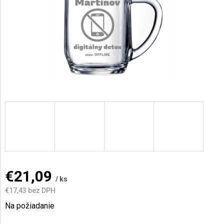
AKCIE
A
NOVINKY
Prihlásenie
€21,09
/ ks
€17,43
bez DPH
Jednotková
Na požiadanie
cena: