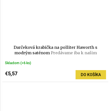
Darčeková krabička na polliter Haworth s
modrým saténom
Predávame iba k našim
pohárom
Skladom
(>6 ks)
€5,57
DO KOŠÍKA