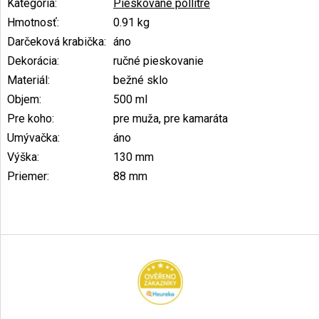
Kategória
:
Pieskované pollitre
Hmotnosť
:
0.91 kg
Darčeková krabička
:
áno
Dekorácia
:
ručné pieskovanie
Materiál
:
bežné sklo
Objem
:
500 ml
Pre koho
:
pre muža, pre kamaráta
Umývačka
:
áno
Výška
:
130 mm
Priemer
:
88 mm
Z
á
p
ä
t
i