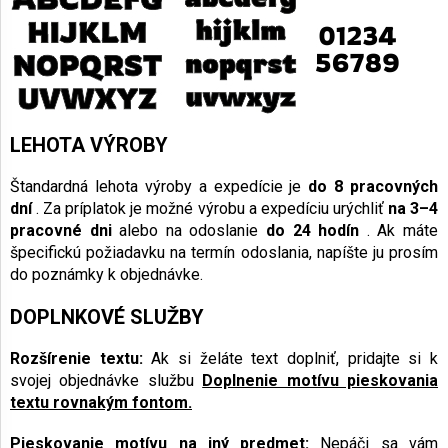
LEHOTA VÝROBY
Štandardná lehota výroby a expedície je
do 8 pracovných
dní
. Za príplatok je možné výrobu a expedíciu urýchliť
na 3–4
pracovné dni
alebo na odoslanie
do 24 hodín
. Ak máte
špecifickú požiadavku na termín odoslania, napíšte ju prosím
do poznámky k objednávke.
DOPLNKOVÉ SLUŽBY
Rozšírenie textu:
Ak si želáte text doplniť, pridajte si k
svojej objednávke službu
Doplnenie motívu pieskovania
textu rovnakým fontom.
Pieskovanie motívu na iný predmet:
Nepáči sa vám