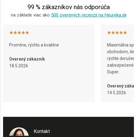
e
99 % zákazníkov nás odporúča
na základe viac ako
500 overených recenzií na Heureka.sk
Promtne, rýchlo a kvalitne
Maximálna spok
obchodom, širok
rýchle doručeni
Overený zákazník
zabezpečené ba
18.5.2026
Super.
Overený zákaz
14.5.2026
Kontakt