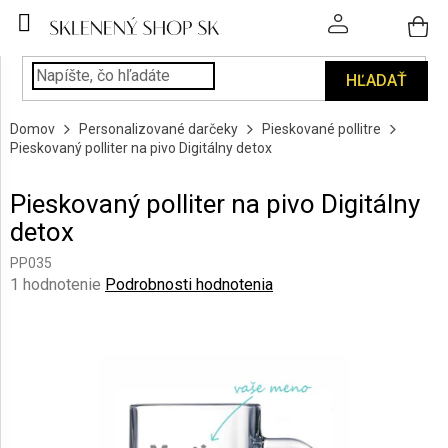
Prejsť
na
obsah
HĽADAŤ
POHÁRE
Domov
Personalizované darčeky
Pieskované pollitre
PODÁVANIE
Pieskovaný polliter na pivo Digitálny detox
NÁPOJOV
Pieskovaný polliter na pivo Digitálny
KUCHYŇA
detox
A
INTERIÉR
PP035
Priemerné
1 hodnotenie
Podrobnosti hodnotenia
PERSONALIZOVANÉ
hodnotenie
DARČEKY
produktu
je
5,0
PIESKOVANIE
SKLA
z
5
hviezdičiek.
ZNAČKY