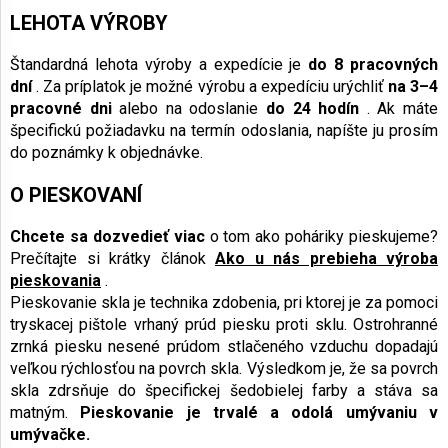
LEHOTA VÝROBY
Štandardná lehota výroby a expedície je
do 8 pracovných
dní
. Za príplatok je možné výrobu a expedíciu urýchliť
na 3–4
pracovné dni
alebo na odoslanie
do 24 hodín
. Ak máte
špecifickú požiadavku na termín odoslania, napíšte ju prosím
do poznámky k objednávke.
O PIESKOVANÍ
Chcete sa dozvedieť viac
o tom ako poháriky pieskujeme?
Prečítajte si krátky článok
Ako u nás prebieha výroba
pieskovania
.
Pieskovanie skla je technika zdobenia, pri ktorej je za pomoci
tryskacej pištole vrhaný prúd piesku proti sklu. Ostrohranné
zrnká piesku nesené prúdom stlačeného vzduchu dopadajú
veľkou rýchlosťou na povrch skla. Výsledkom je, že sa povrch
skla zdrsňuje do špecifickej šedobielej farby a stáva sa
matným.
Pieskovanie je trvalé a odolá umývaniu v
umývačke.