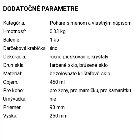
DODATOČNÉ PARAMETRE
Kategória
:
Poháre s menom a vlastným nápisom
Hmotnosť
:
0.33 kg
Balenie
:
1 ks
Darčeková krabička
:
áno
Dekorácia
:
ručné pieskovanie, kryštály
Druh skla
:
farbené sklo, brúsené sklo
Materiál
:
bezolovnaté krištáľové sklo
Objem
:
450 ml
Pre koho
:
pre ženy, pre mamičku, pre kamarátku
Umývačka
:
nie
Priemer
:
93 mm
Výška
:
250 mm
Z