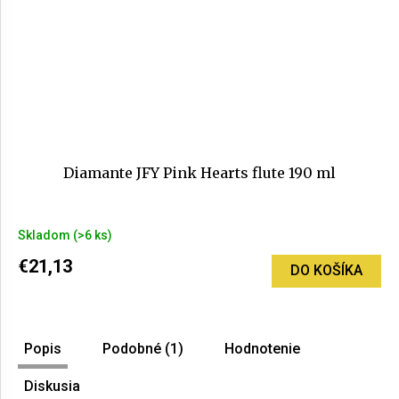
Diamante JFY Pink Hearts flute 190 ml
Priemerné
Skladom
(>6 ks)
hodnotenie
produktu
€21,13
DO KOŠÍKA
je
5,0
z
5
Popis
Podobné (1)
Hodnotenie
hviezdičiek.
Diskusia