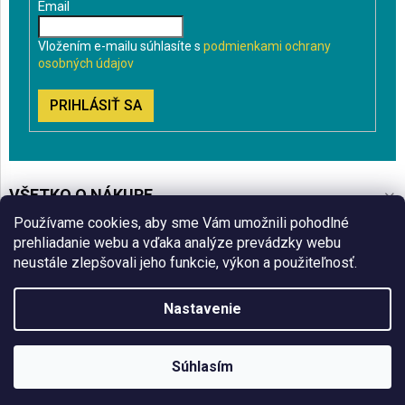
Email
Vložením e-mailu súhlasíte s
podmienkami ochrany
osobných údajov
PRIHLÁSIŤ SA
VŠETKO O NÁKUPE
Používame cookies, aby sme Vám umožnili pohodlné
BLOG
prehliadanie webu a vďaka analýze prevádzky webu
neustále zlepšovali jeho funkcie, výkon a použiteľnosť.
ČO VÁS ZAUJÍMA
Nastavenie
Copyright 2026
Sklenenyshop.sk
. Všetky práva vyhradené.
Súhlasím
Vytvoril Shoptet