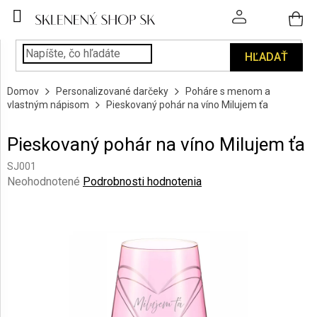
Prejsť
na
obsah
HĽADAŤ
POHÁRE
Domov
Personalizované darčeky
Poháre s menom a
PODÁVANIE
vlastným nápisom
Pieskovaný pohár na víno Milujem ťa
NÁPOJOV
Pieskovaný pohár na víno Milujem ťa
KUCHYŇA
A
SJ001
INTERIÉR
Priemerné
Neohodnotené
Podrobnosti hodnotenia
hodnotenie
produktu
PERSONALIZOVANÉ
DARČEKY
je
0,0
z
PIESKOVANIE
5
SKLA
hviezdičiek.
ZNAČKY