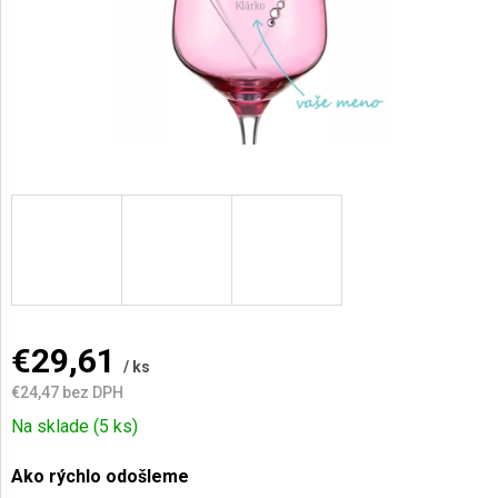
AKCIE
A
NOVINKY
Prihlásenie
€29,61
/ ks
€24,47
bez DPH
Jednotková
Na sklade
(5 ks)
cena:
Ako rýchlo odošleme