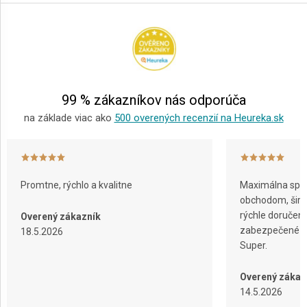
á
p
ä
t
i
e
99 % zákazníkov nás odporúča
na základe viac ako
500 overených recenzií na Heureka.sk
Promtne, rýchlo a kvalitne
Maximálna spok
obchodom, širok
rýchle doručeni
Overený zákazník
zabezpečené ba
18.5.2026
Super.
Overený zákaz
14.5.2026