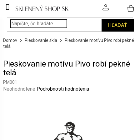
Prejsť
na
obsah
HĽADAŤ
POHÁRE
Domov
Pieskovanie skla
Pieskovanie motívu Pivo robí pekné
PODÁVANIE
telá
NÁPOJOV
Pieskovanie motívu Pivo robí pekné
KUCHYŇA
telá
A
INTERIÉR
PM001
Priemerné
Neohodnotené
Podrobnosti hodnotenia
PERSONALIZOVANÉ
hodnotenie
DARČEKY
produktu
je
0,0
PIESKOVANIE
SKLA
z
5
hviezdičiek.
ZNAČKY