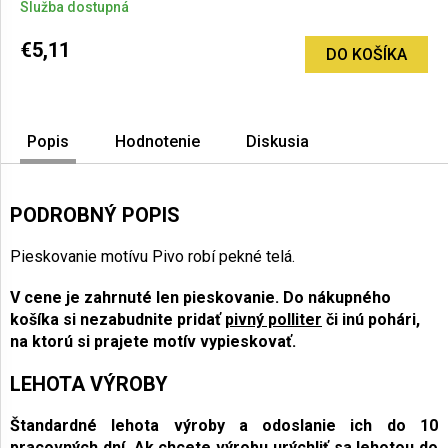
Služba dostupná
€5,11
DO KOŠÍKA
Popis
Hodnotenie
Diskusia
PODROBNÝ POPIS
Pieskovanie motívu Pivo robí pekné telá.
V cene je zahrnuté len pieskovanie. Do nákupného
košíka si nezabudnite pridať
pivný polliter
či inú pohári,
na ktorú si prajete motív vypieskovať.
LEHOTA VÝROBY
Štandardné lehota výroby a odoslanie ich do 10
pracovných dní.
Ak chcete výrobu urýchliť sa lehotou do