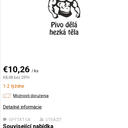
AKCIE
A
NOVINKY
Prihlásenie
€10,26
/ ks
€8,48 bez DPH
Jednotková
1-2 týždne
cena:
Možnosti doručenia
Detailné informácie
OPÝTAŤ SA
STRÁŽIŤ