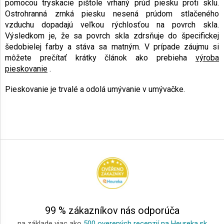
pomocou tryskacie pištole vrhaný prúd piesku proti sklu.
Ostrohranná zrnká piesku nesená prúdom stlačeného
vzduchu dopadajú veľkou rýchlosťou na povrch skla.
Výsledkom je, že sa povrch skla zdrsňuje do špecifickej
šedobielej farby a stáva sa matným. V prípade záujmu si
môžete prečítať krátky článok ako prebieha
výroba
pieskovanie
.
Pieskovanie je trvalé a odolá umývanie v umývačke.
Z
á
p
ä
t
i
e
99 % zákazníkov nás odporúča
na základe viac ako
500 overených recenzií na Heureka.sk