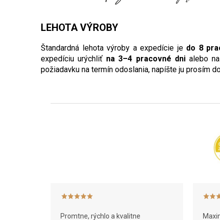
LEHOTA VÝROBY
Štandardná lehota výroby a expedície je
do 8 pra
expedíciu urýchliť
na 3–4 pracovné dni
alebo na
požiadavku na termín odoslania, napíšte ju prosím 
Z
á
p
ä
t
i
e
Promtne, rýchlo a kvalitne
Maxim