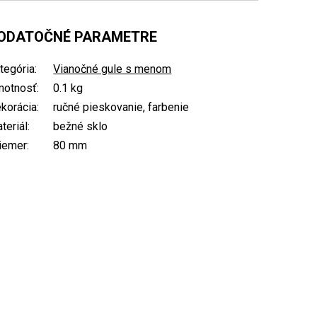
ODATOČNÉ PARAMETRE
tegória
:
Vianočné gule s menom
otnosť
:
0.1 kg
korácia
:
ručné pieskovanie, farbenie
teriál
:
bežné sklo
iemer
:
80 mm