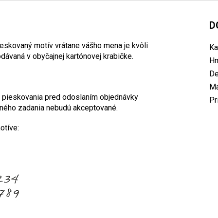
D
ieskovaný motív vrátane vášho mena je kvôli
Ka
odávaná v obyčajnej kartónovej krabičke.
Hm
De
Ma
e pieskovania pred odoslaním objednávky
Pr
ného zadania nebudú akceptované.
otíve: