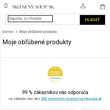
Prejsť
na
obsah
HĽADAŤ
POHÁRE
Domov
Moje obľúbené produkty
PODÁVANIE
NÁPOJOV
Moje obľúbené produkty
KUCHYŇA
Z
A
á
INTERIÉR
p
ä
PERSONALIZOVANÉ
t
DARČEKY
i
e
PIESKOVANIE
99 % zákazníkov nás odporúča
SKLA
na základe viac ako
500 overených recenzií na Heureka.sk
ZNAČKY