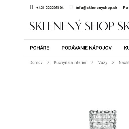
Prejsť
na
+421 222205104
info@sklenenyshop.sk
Po 
obsah
POHÁRE
PODÁVANIE NÁPOJOV
K
Domov
Kuchyňa a interiér
Vázy
Nach