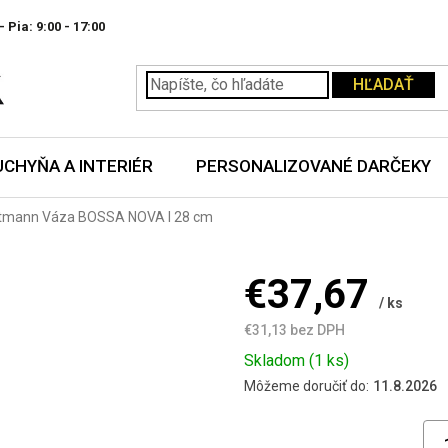
- Pia:
HĽADAŤ
UCHYŇA A INTERIÉR
PERSONALIZOVANÉ DARČEKY
tmann Váza BOSSA NOVA I 28 cm
€37,67
/ ks
€31,13 bez DPH
Jednotková
Skladom
(1 ks)
cena:
Môžeme doručiť do:
11.8.2026