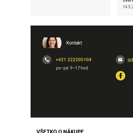
Over
14.5.
Kontakt
+421 222205104
in
VŠETKO O NÁKUPE