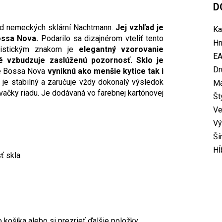
D
od nemeckých sklární Nachtmann.
Jej vzhľad je
Ka
ossa Nova.
Podarilo sa dizajnérom vteliť tento
Hm
eristickým znakom je
elegantný vzorovanie
E
é vzbudzuje zaslúženú pozornosť. Sklo je
Dr
e Bossa Nova
vyniknú ako menšie kytice tak i
 je stabilný a zaručuje vždy dokonalý výsledok
Ma
ačky riadu. Je dodávaná vo farebnej kartónovej
Št
Ve
Vý
Ší
Hĺ
ť skla
 košíka alebo si prezrieť ďalšie položky