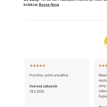
kolekcie
Bossa Nova
.
Z
á
p
ä
t
i
e
Promtne, rýchlo a kvalitne
Maxim
obcho
ceny,
Overený zákazník
zabez
18.5.2026
Super