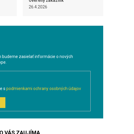
Overený zákazník
26.4.2026
m budeme zasielať informácie o nových
ope.
te s
podmienkami ochrany osobných údajov
O VÁS ZAUJÍMA