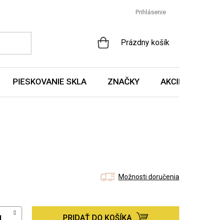
Prihlásenie
NÁKUPNÝ
Prázdny košík
KOŠÍK
PIESKOVANIE SKLA
ZNAČKY
AKCIE A NOVIN
Možnosti doručenia
PRIDAŤ DO KOŠÍKA