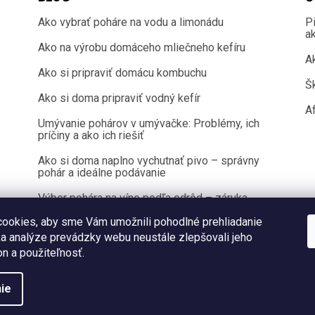
Ako vybrať poháre na vodu a limonádu
P
a
Ako na výrobu domáceho mliečneho kefíru
A
Ako si pripraviť domácu kombuchu
Š
Ako si doma pripraviť vodný kefír
Af
Umývanie pohárov v umývačke: Problémy, ich
príčiny a ako ich riešiť
Ako si doma naplno vychutnať pivo – správny
pohár a ideálne podávanie
Výber pohára na víno podľa odrôd – záruka
100 % chuťového zážitku
ookies, aby sme Vám umožnili pohodlné prehliadanie
a analýze prevádzky webu neustále zlepšovali jeho
on a použiteľnosť.
Copyright 2026
Sklenenyshop.sk
. Všetky práva vyhradené.
ie
Vytvoril Shoptet