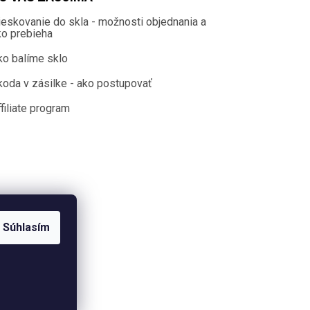
ieskovanie do skla - možnosti objednania a
ko prebieha
ko balíme sklo
koda v zásilke - ako postupovať
filiate program
Súhlasím