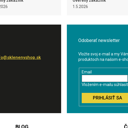
ený zákazník
Overený zákazník
2026
1.5.2026
Odoberať newsletter
Vložte svoj e-mail a my Vá
fo
@
sklenenyshop.sk
produktoch na našom e-sh
Email
Vložením e-mailu súhlasí
PRIHLÁSIŤ SA
BLOG
Č