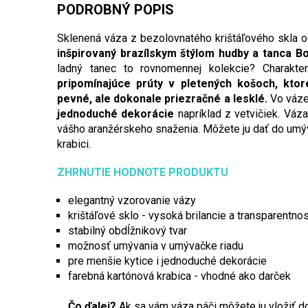
PODROBNÝ POPIS
Sklenená váza z bezolovnatého krištáľového skla 
inšpirovaný brazílskym štýlom hudby a tanca B
ladný tanec to rovnomennej kolekcie? Charakt
pripomínajúce prúty v pletených košoch, ktor
pevné, ale dokonale priezračné a lesklé.
Vo váz
jednoduché dekorácie
napríklad z vetvičiek. Váza
vášho aranžérskeho snaženia. Môžete ju dať do umýv
krabici.
ZHRNUTIE HODNOTE PRODUKTU
elegantný vzorovanie vázy
krištáľové sklo - vysoká brilancie a transparentnos
stabilný obdĺžnikový tvar
možnosť umývania v umývačke riadu
pre menšie kytice i jednoduché dekorácie
farebná kartónová krabica - vhodné ako darček
Čo ďalej?
Ak sa vám váza páči môžete ju vložiť do