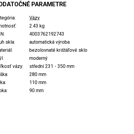
ODATOČNÉ PARAMETRE
tegória
:
Vázy
otnosť
:
2.43 kg
AN
:
4003762192743
uh skla
:
automatická výroba
teriál
:
bezolovnaté krištáľové sklo
ýl
:
moderný
ľkosť vázy
:
střední 231 - 350 mm
ška
:
280 mm
rka
:
110 mm
bka
:
90 mm