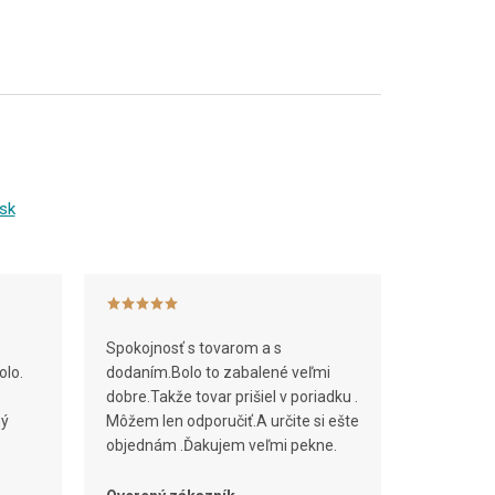
sk
Spokojnosť s tovarom a s
olo.
dodaním.Bolo to zabalené veľmi
dobre.Takže tovar prišiel v poriadku .
ný
Môžem len odporučiť.A určite si ešte
objednám .Ďakujem veľmi pekne.