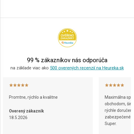
Z
á
p
ä
t
i
e
99 % zákazníkov nás odporúča
na základe viac ako
500 overených recenzií na Heureka.sk
Promtne, rýchlo a kvalitne
Maximálna spok
obchodom, širok
rýchle doručeni
Overený zákazník
zabezpečené ba
18.5.2026
Super.