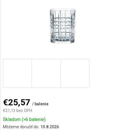
AKCIE
A
NOVINKY
Prihlásenie
€25,57
/ balenie
€21,13 bez DPH
Jednotková
Skladom
(>6 balenie)
cena:
Môžeme doručiť do:
10.8.2026