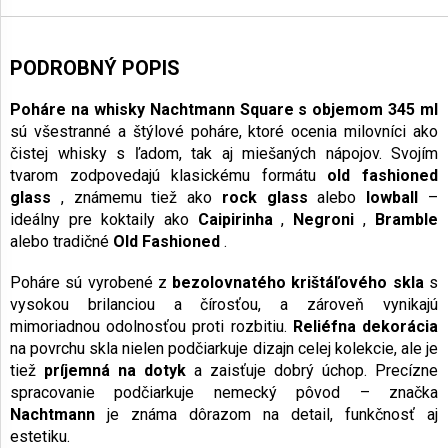
PODROBNÝ POPIS
Poháre na whisky Nachtmann Square s objemom 345 ml
sú všestranné a štýlové poháre, ktoré ocenia milovníci ako
čistej whisky s ľadom, tak aj miešaných nápojov. Svojím
tvarom zodpovedajú klasickému formátu
old fashioned
glass
, známemu tiež ako
rock glass
alebo
lowball
–
ideálny pre koktaily ako
Caipirinha
,
Negroni
,
Bramble
alebo tradičné
Old Fashioned
.
Poháre sú vyrobené z
bezolovnatého krištáľového skla
s
vysokou brilanciou a čírosťou, a zároveň vynikajú
mimoriadnou odolnosťou proti rozbitiu.
Reliéfna dekorácia
na povrchu skla nielen podčiarkuje dizajn celej kolekcie, ale je
tiež
príjemná na dotyk
a zaisťuje dobrý úchop. Precízne
spracovanie podčiarkuje nemecký pôvod – značka
Nachtmann
je známa dôrazom na detail, funkčnosť aj
estetiku.