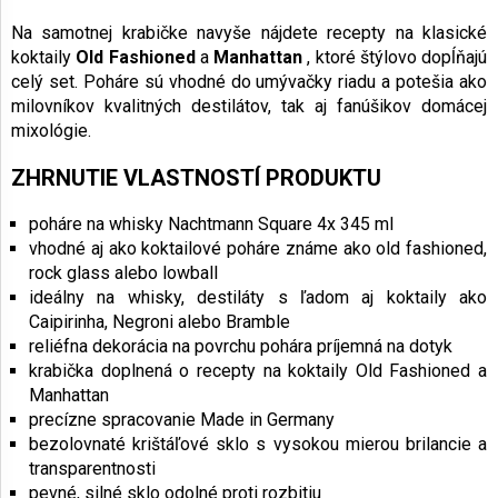
Na samotnej krabičke navyše nájdete recepty na klasické
koktaily
Old Fashioned
a
Manhattan
, ktoré štýlovo dopĺňajú
celý set. Poháre sú vhodné do umývačky riadu a potešia ako
milovníkov kvalitných destilátov, tak aj fanúšikov domácej
mixológie.
ZHRNUTIE VLASTNOSTÍ PRODUKTU
poháre na whisky Nachtmann Square 4x 345 ml
vhodné aj ako koktailové poháre známe ako old fashioned,
rock glass alebo lowball
ideálny na whisky, destiláty s ľadom aj koktaily ako
Caipirinha, Negroni alebo Bramble
reliéfna dekorácia na povrchu pohára príjemná na dotyk
krabička doplnená o recepty na koktaily Old Fashioned a
Manhattan
precízne spracovanie Made in Germany
bezolovnaté krištáľové sklo s vysokou mierou brilancie a
transparentnosti
pevné, silné sklo odolné proti rozbitiu