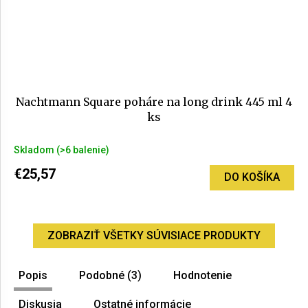
Nachtmann Square poháre na long drink 445 ml 4
ks
Priemerné
Skladom
(>6 balenie)
hodnotenie
produktu
€25,57
DO KOŠÍKA
je
5,0
z
5
ZOBRAZIŤ VŠETKY SÚVISIACE PRODUKTY
hviezdičiek.
Popis
Podobné (3)
Hodnotenie
Diskusia
Ostatné informácie