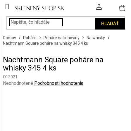
Prejsť
na
obsah
HĽADAŤ
POHÁRE
Domov
Poháre
Poháre na liehoviny
Na whisky
PODÁVANIE
Nachtmann Square poháre na whisky 345 4 ks
NÁPOJOV
Nachtmann Square poháre na
KUCHYŇA
whisky 345 4 ks
A
INTERIÉR
O13021
Priemerné
Neohodnotené
Podrobnosti hodnotenia
PERSONALIZOVANÉ
hodnotenie
DARČEKY
produktu
je
0,0
PIESKOVANIE
SKLA
z
5
hviezdičiek.
ZNAČKY