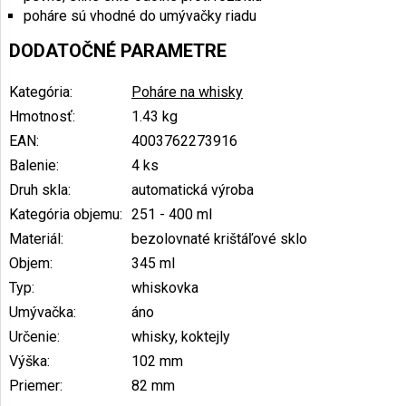
poháre sú vhodné do umývačky riadu
DODATOČNÉ PARAMETRE
Kategória
:
Poháre na whisky
Hmotnosť
:
1.43 kg
EAN
:
4003762273916
Balenie
:
4 ks
Druh skla
:
automatická výroba
Kategória objemu
:
251 - 400 ml
Materiál
:
bezolovnaté krištáľové sklo
Objem
:
345 ml
Typ
:
whiskovka
Umývačka
:
áno
Určenie
:
whisky, koktejly
Výška
:
102 mm
Priemer
:
82 mm