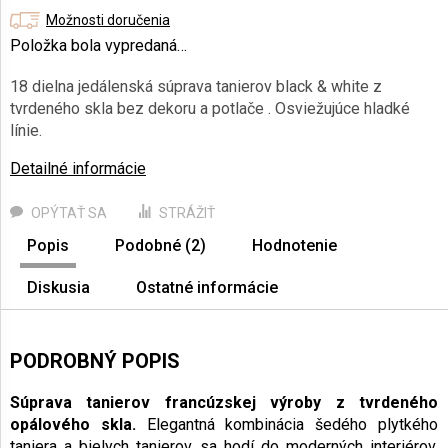
cena:
Možnosti doručenia
Položka bola vypredaná…
18 dielna jedálenská súprava tanierov black & white z
tvrdeného skla bez dekoru a potlače
. Osviežujúce hladké
línie.
Detailné informácie
OPÝTAŤ SA
STRÁŽIŤ
Popis
Podobné (2)
Hodnotenie
Diskusia
Ostatné informácie
PODROBNÝ POPIS
Súprava tanierov francúzskej výroby z tvrdeného
opálového skla.
Elegantná kombinácia šedého plytkého
taniera a bielych tanierov sa hodí do moderných interiérov.