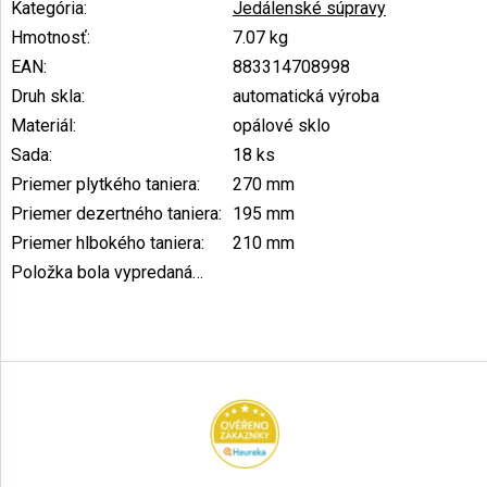
Kategória
:
Jedálenské súpravy
Hmotnosť
:
7.07 kg
EAN
:
883314708998
Druh skla
:
automatická výroba
Materiál
:
opálové sklo
Sada
:
18 ks
Priemer plytkého taniera
:
270 mm
Priemer dezertného taniera
:
195 mm
Priemer hlbokého taniera
:
210 mm
Položka bola vypredaná…
Z
á
p
ä
t
i