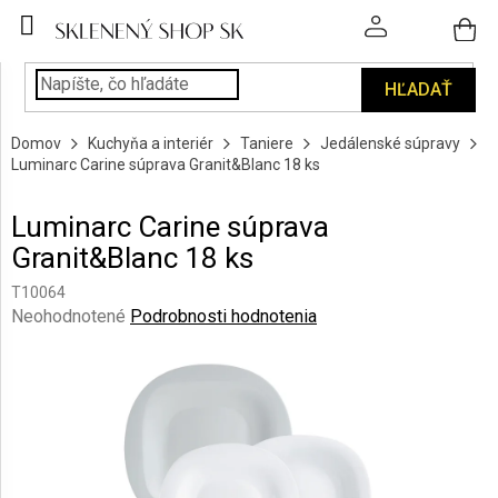
Prejsť
na
obsah
HĽADAŤ
POHÁRE
Domov
Kuchyňa a interiér
Taniere
Jedálenské súpravy
PODÁVANIE
Luminarc Carine súprava Granit&Blanc 18 ks
NÁPOJOV
Luminarc Carine súprava
KUCHYŇA
Granit&Blanc 18 ks
A
INTERIÉR
T10064
Priemerné
Neohodnotené
Podrobnosti hodnotenia
PERSONALIZOVANÉ
hodnotenie
DARČEKY
produktu
je
0,0
PIESKOVANIE
SKLA
z
5
hviezdičiek.
ZNAČKY