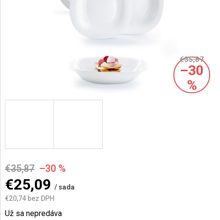
AKCIE
A
NOVINKY
€35,87
–30
Prihlásenie
%
€35,87
–30 %
€25,09
/ sada
€20,74 bez DPH
Jednotková
Už sa nepredáva