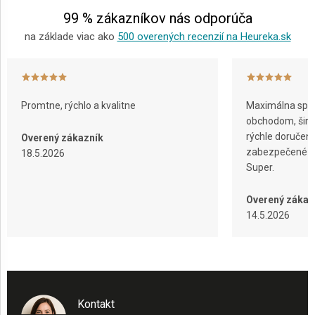
e
99 % zákazníkov nás odporúča
na základe viac ako
500 overených recenzií na Heureka.sk
Promtne, rýchlo a kvalitne
Maximálna spok
obchodom, širok
rýchle doručeni
Overený zákazník
zabezpečené ba
18.5.2026
Super.
Overený zákaz
14.5.2026
Kontakt