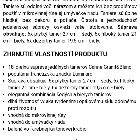
Taniere sú odolné voči nárazom a môžete ich bez problémov
použiť v mikrovlnnej rúre aj umývačke riadu. Taniere sú úplne
hladké, bez dekoru a potlače. Čistota a jednoduchosť
jedálenskej súpravy osvieži vaše stolovanie.
Súprava
obsahuje:
6x plytký tanier 27 cm - šedý, 6x hlboký tanier 21
cm - biely, 6x dezertný tanier 19,5 cm - biely.
ZHRNUTIE VLASTNOSTÍ PRODUKTU
18-dielna súprava jedálnych tanierov Carine Granit&Blanc
populárna francúzska značka Luminarc
Súprava obsahuje: 6x plytký tanier 27 cm - šedý, 6x hlboký
tanier 21 cm - biely, 6x dezertný tanier 19,5 cm - biely.
elegantná kombinácia šedých a bielych tanierov
dlhá životnosť vďaka tvrdenému opálovému sklu odolnému
proti rozbitiu
vhodná do mikrovlnnej rúry
vhodná do umývačky riadu
balená vo farebnej kartónovej krabici