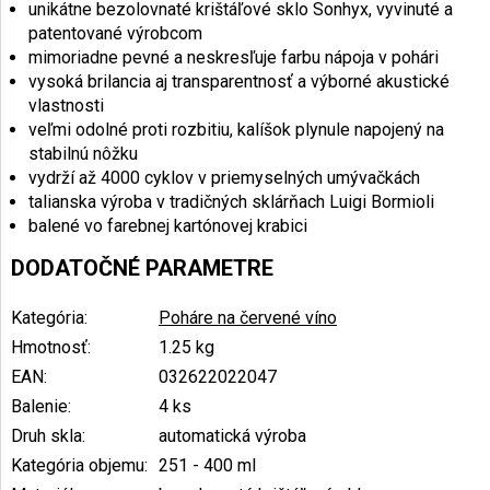
unikátne bezolovnaté krištáľové sklo Sonhyx, vyvinuté a
patentované výrobcom
mimoriadne pevné a neskresľuje farbu nápoja v pohári
vysoká brilancia aj transparentnosť a výborné akustické
vlastnosti
veľmi odolné proti rozbitiu, kalíšok plynule napojený na
stabilnú nôžku
vydrží až 4000 cyklov v priemyselných umývačkách
talianska výroba v tradičných sklárňach Luigi Bormioli
balené vo farebnej kartónovej krabici
DODATOČNÉ PARAMETRE
Kategória
:
Poháre na červené víno
Hmotnosť
:
1.25 kg
EAN
:
032622022047
Balenie
:
4 ks
Druh skla
:
automatická výroba
Kategória objemu
:
251 - 400 ml