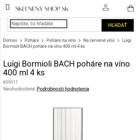
Prejsť
na
obsah
HĽADAŤ
POHÁRE
Domov
Poháre
Poháre na víno
Na červené víno
Luigi
PODÁVANIE
Bormioli BACH poháre na víno 400 ml 4 ks
NÁPOJOV
Luigi Bormioli BACH poháre na víno
KUCHYŇA
400 ml 4 ks
A
INTERIÉR
K09011
Priemerné
Neohodnotené
Podrobnosti hodnotenia
PERSONALIZOVANÉ
hodnotenie
DARČEKY
produktu
je
0,0
PIESKOVANIE
SKLA
z
5
hviezdičiek.
ZNAČKY