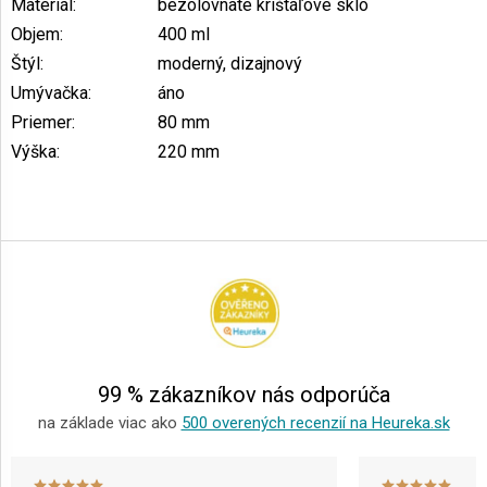
Materiál
:
bezolovnaté krištáľové sklo
Objem
:
400 ml
Štýl
:
moderný, dizajnový
Umývačka
:
áno
Priemer
:
80 mm
Výška
:
220 mm
Z
á
p
ä
t
i
e
99 % zákazníkov nás odporúča
na základe viac ako
500 overených recenzií na Heureka.sk