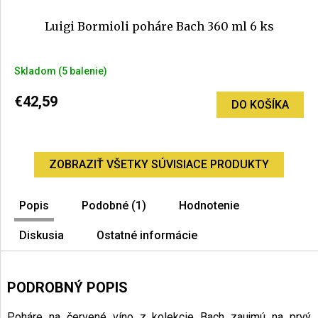
Luigi Bormioli poháre Bach 360 ml 6 ks
Skladom
(5 balenie)
€42,59
DO KOŠÍKA
ZOBRAZIŤ VŠETKY SÚVISIACE PRODUKTY
Popis
Podobné (1)
Hodnotenie
Diskusia
Ostatné informácie
PODROBNÝ POPIS
Poháre na červené víno z kolekcie Bach zaujmú na prvý