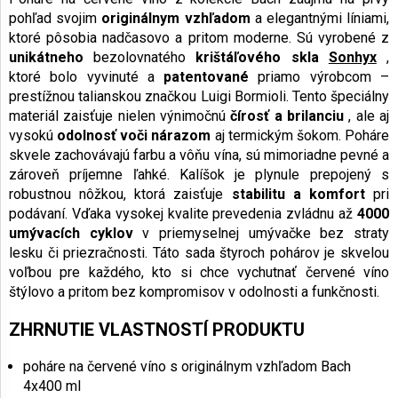
pohľad svojim
originálnym vzhľadom
a elegantnými líniami,
ktoré pôsobia nadčasovo a pritom moderne. Sú vyrobené z
unikátneho
bezolovnatého
krištáľového skla
Sonhyx
,
ktoré bolo vyvinuté a
patentované
priamo výrobcom –
prestížnou talianskou značkou Luigi Bormioli. Tento špeciálny
materiál zaisťuje nielen výnimočnú
čírosť a brilanciu
, ale aj
vysokú
odolnosť voči nárazom
aj termickým šokom. Poháre
skvele zachovávajú farbu a vôňu vína, sú mimoriadne pevné a
zároveň príjemne ľahké. Kalíšok je plynule prepojený s
robustnou nôžkou, ktorá zaisťuje
stabilitu a komfort
pri
podávaní. Vďaka vysokej kvalite prevedenia zvládnu až
4000
umývacích cyklov
v priemyselnej umývačke bez straty
lesku či priezračnosti. Táto sada štyroch pohárov je skvelou
voľbou pre každého, kto si chce vychutnať červené víno
štýlovo a pritom bez kompromisov v odolnosti a funkčnosti.
ZHRNUTIE VLASTNOSTÍ PRODUKTU
poháre na červené víno s originálnym vzhľadom Bach
4x400 ml