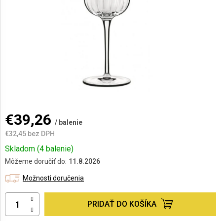
AKCIE
A
NOVINKY
Prihlásenie
€39,26
/ balenie
€32,45 bez DPH
Jednotková
Skladom
(4 balenie)
cena:
Môžeme doručiť do:
11.8.2026
Možnosti doručenia
PRIDAŤ DO KOŠÍKA