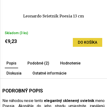
Leonardo Svietnik Poesia 13 cm
Priemerné
Skladom
(3 ks)
hodnotenie
produktu
€9,23
DO KOŠÍKA
je
5,0
z
5
Popis
Podobné (2)
Hodnotenie
hviezdičiek.
Diskusia
Ostatné informácie
PODROBNÝ POPIS
Nie náhodou nesie tento
elegantný sklenený svietnik
meno
Poesia. Akonáhle do jeho stredu umiestnite zapálenú