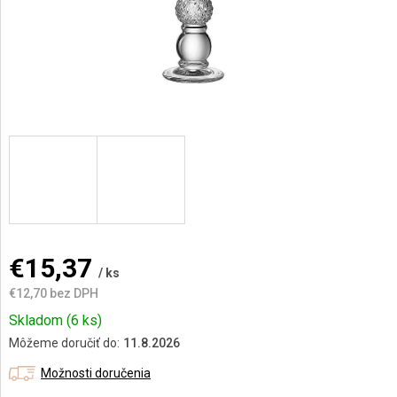
AKCIE
A
NOVINKY
Prihlásenie
€15,37
/ ks
€12,70 bez DPH
Jednotková
Skladom
(6 ks)
cena:
Môžeme doručiť do:
11.8.2026
Možnosti doručenia