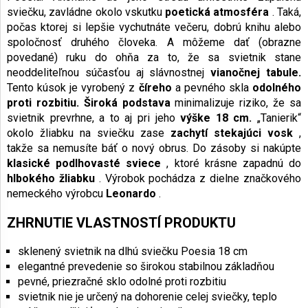
sviečku, zavládne okolo vskutku
poetická atmosféra
. Taká,
počas ktorej si lepšie vychutnáte večeru, dobrú knihu alebo
spoločnosť druhého človeka. A môžeme dať (obrazne
povedané) ruku do ohňa za to, že sa svietnik stane
neoddeliteľnou súčasťou aj slávnostnej
vianočnej tabule.
Tento kúsok je vyrobený z
číreho
a pevného skla
odolného
proti rozbitiu. Široká podstava
minimalizuje riziko, že sa
svietnik prevrhne, a to aj pri jeho
výške 18 cm.
„Tanierik“
okolo žliabku na sviečku zase
zachytí stekajúci vosk
,
takže sa nemusíte báť o nový obrus. Do zásoby si nakúpte
klasické podlhovasté sviece
, ktoré krásne zapadnú do
hlbokého žliabku
. Výrobok pochádza z dielne značkového
nemeckého výrobcu
Leonardo
.
ZHRNUTIE VLASTNOSTÍ PRODUKTU
sklenený svietnik na dlhú sviečku Poesia 18 cm
elegantné prevedenie so širokou stabilnou základňou
pevné, priezračné sklo odolné proti rozbitiu
svietnik nie je určený na dohorenie celej sviečky, teplo