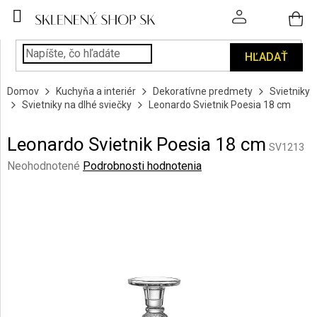
Prejsť
na
obsah
HĽADAŤ
POHÁRE
Domov
Kuchyňa a interiér
Dekoratívne predmety
Svietniky
PODÁVANIE
Svietniky na dlhé sviečky
Leonardo Svietnik Poesia 18 cm
NÁPOJOV
Leonardo Svietnik Poesia 18 cm
KUCHYŇA
SV1213
A
Priemerné
Neohodnotené
Podrobnosti hodnotenia
INTERIÉR
hodnotenie
produktu
je
PERSONALIZOVANÉ
DARČEKY
0,0
z
5
PIESKOVANIE
hviezdičiek.
SKLA
ZNAČKY