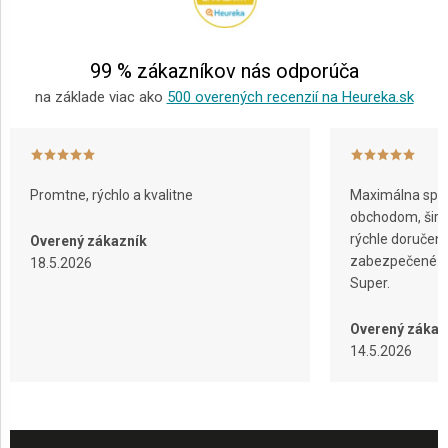
t
i
e
99 % zákazníkov nás odporúča
na základe viac ako
500 overených recenzií na Heureka.sk
Promtne, rýchlo a kvalitne
Maximálna spok
obchodom, širok
rýchle doručeni
Overený zákazník
zabezpečené ba
18.5.2026
Super.
Overený zákaz
14.5.2026