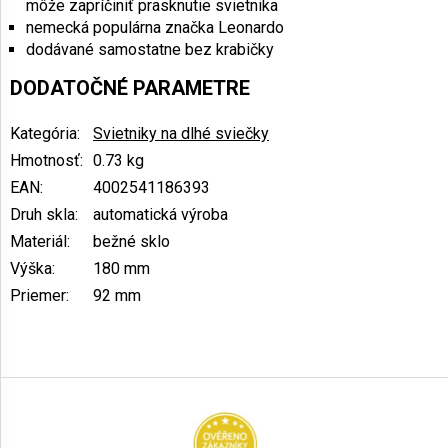
môže zapríčiniť prasknutie svietnika
nemecká populárna značka Leonardo
dodávané samostatne bez krabičky
DODATOČNÉ PARAMETRE
Kategória
:
Svietniky na dlhé sviečky
Hmotnosť
:
0.73 kg
EAN
:
4002541186393
Druh skla
:
automatická výroba
Materiál
:
bežné sklo
Výška
:
180 mm
Priemer
:
92 mm
Z
á
p
ä