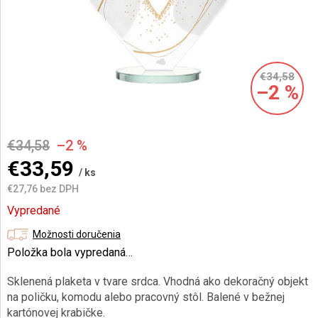
AKCIE
A
NOVINKY
€34,58
–2 %
Prihlásenie
€34,58
–2 %
€33,59
/ ks
€27,76 bez DPH
Jednotková
Vypredané
cena:
Možnosti doručenia
Položka bola vypredaná…
Sklenená plaketa v tvare srdca. Vhodná ako dekoračný objekt
na poličku, komodu alebo pracovný stôl.
Balené v bežnej
kartónovej krabičke.