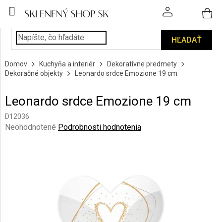
Prejsť
na
obsah
HĽADAŤ
POHÁRE
Domov
Kuchyňa a interiér
Dekoratívne predmety
PODÁVANIE
Dekoračné objekty
Leonardo srdce Emozione 19 cm
NÁPOJOV
Leonardo srdce Emozione 19 cm
KUCHYŇA
A
D12036
INTERIÉR
Priemerné
Neohodnotené
Podrobnosti hodnotenia
hodnotenie
produktu
PERSONALIZOVANÉ
DARČEKY
je
0,0
z
PIESKOVANIE
5
SKLA
hviezdičiek.
ZNAČKY