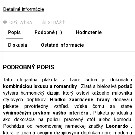
Detailné informácie
OPÝTAŤ SA
STRÁŽIŤ
Popis
Podobné (1)
Hodnotenie
Diskusia
Ostatné informácie
PODROBNÝ POPIS
Táto elegantná plaketa v tvare srdca je dokonalou
kombináciou luxusu a romantiky
. Zlatá a bielosivá
potlač
vytvára harmonický dizajn, ktorý osloví každého milovníka
štýlových doplnkov.
Hladko zabrúsené hrany
dodávajú
plakete prvotriedny vzhľad, vďaka čomu sa stane
výnimočným prvkom vášho interiéru
. Plaketa je ideálna
ako dekorácia na policu, pracovný stôl alebo komodu.
Pochádza od renomovanej nemeckej značky
Leonardo
,
ktorá je známa svojimi dizajnovými doplnkami pre modernú