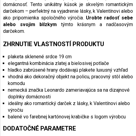
domácnosť. Tento unikátny kúsok je skvelým romantickým
darčekom – perfektný na vyjadrenie lásky, k Valentínovi alebo
ako pripomienka spoločného výročia.
Urobte radosť sebe
alebo svojim blízkym
týmto krásnym a nadčasovým
darčekom.
ZHRNUTIE VLASTNOSTÍ PRODUKTU
plaketa sklenené srdce 19 cm
elegantná kombinácia zlatej a bielosivej potlače
hladko zabrúsené hrany dodávajú plakete luxusný vzhľad
vhodná ako dekoračný objekt na policu, pracovný stôl alebo
komodu
nemecká značka Leonardo zameriavajúca sa na dizajnové
doplnky domácnosti
ideálny ako romantický darček z lásky, k Valentínovi alebo
výročiu
balené vo farebnej kartónovej krabičke s logom výrobcu
DODATOČNÉ PARAMETRE