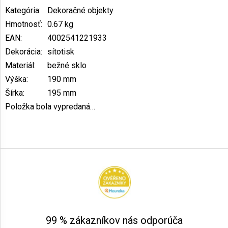
Kategória
:
Dekoračné objekty
Hmotnosť
:
0.67 kg
EAN
:
4002541221933
Dekorácia
:
sítotisk
Materiál
:
bežné sklo
Výška
:
190 mm
Šírka
:
195 mm
Položka bola vypredaná…
Z
á
p
ä
t
i
e
99 % zákazníkov nás odporúča