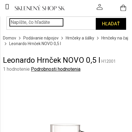
Prejsť
na
obsah
HĽADAŤ
POHÁRE
Domov
Podávanie nápojov
Hrnčeky a šálky
Hrnčeky na čaj
PODÁVANIE
Leonardo Hrnček NOVO 0,5 l
NÁPOJOV
Leonardo Hrnček NOVO 0,5 l
KUCHYŇA
H12001
A
Priemerné
1 hodnotenie
Podrobnosti hodnotenia
INTERIÉR
hodnotenie
produktu
je
PERSONALIZOVANÉ
DARČEKY
5,0
z
5
PIESKOVANIE
hviezdičiek.
SKLA
ZNAČKY