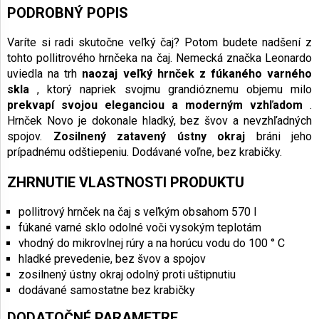
PODROBNÝ POPIS
Varíte si radi skutočne veľký čaj? Potom budete nadšení z
tohto pollitrového hrnčeka na čaj. Nemecká značka Leonardo
uviedla na trh
naozaj veľký hrnček z fúkaného varného
skla
, ktorý napriek svojmu grandióznemu objemu milo
prekvapí svojou eleganciou a moderným vzhľadom
.
Hrnček Novo je dokonale hladký, bez švov a nevzhľadných
spojov.
Zosilnený zatavený ústny okraj
bráni jeho
prípadnému odštiepeniu. Dodávané voľne, bez krabičky.
ZHRNUTIE VLASTNOSTI PRODUKTU
pollitrový hrnček na čaj s veľkým obsahom 570 l
fúkané varné sklo odolné voči vysokým teplotám
vhodný do mikrovlnej rúry a na horúcu vodu do 100 ° C
hladké prevedenie, bez švov a spojov
zosilnený ústny okraj odolný proti uštipnutiu
dodávané samostatne bez krabičky
DODATOČNÉ PARAMETRE