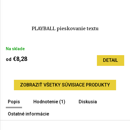
PLAYBALL pieskovanie textu
Priemerné
Na sklade
hodnotenie
produktu
€8,28
od
DETAIL
je
5,0
z
5
ZOBRAZIŤ VŠETKY SÚVISIACE PRODUKTY
hviezdičiek.
Popis
Hodnotenie (1)
Diskusia
Ostatné informácie