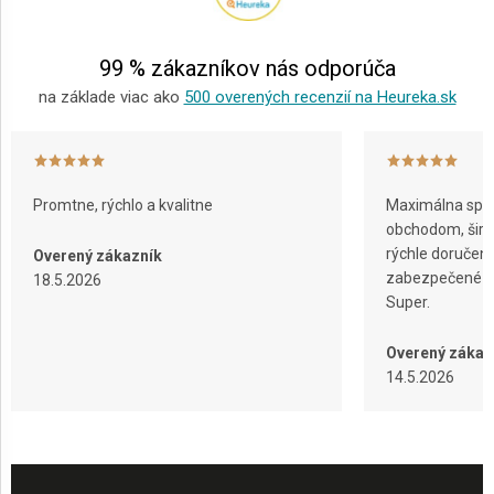
i
e
99 % zákazníkov nás odporúča
na základe viac ako
500 overených recenzií na Heureka.sk
Promtne, rýchlo a kvalitne
Maximálna spok
obchodom, širok
rýchle doručeni
Overený zákazník
zabezpečené ba
18.5.2026
Super.
Overený zákaz
14.5.2026