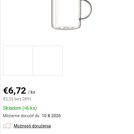
AKCIE
A
NOVINKY
Prihlásenie
€6,72
/ ks
€5,55 bez DPH
Jednotková
Skladom
(>6 ks)
cena:
Môžeme doručiť do:
10.8.2026
Možnosti doručenia