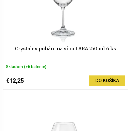
d
o
u
d
k
AKCIE
u
A
t
k
NOVINKY
o
t
v
o
Prihlásenie
v
Crystalex poháre na víno LARA 250 ml 6 ks
Skladom
(>6 balenie)
€12,25
DO KOŠÍKA