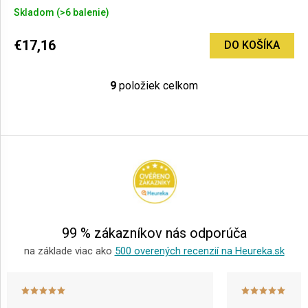
Skladom
(>6 balenie)
€17,16
DO KOŠÍKA
9
položiek celkom
O
v
l
Z
á
á
d
p
a
ä
c
i
t
e
i
p
e
r
99 % zákazníkov nás odporúča
v
k
na základe viac ako
500 overených recenzií na Heureka.sk
y
v
ý
p