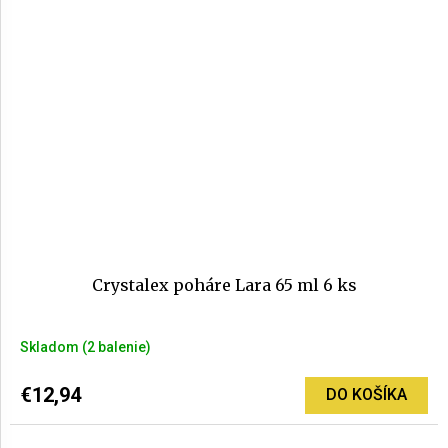
hviezdičiek.
Crystalex poháre Lara 65 ml 6 ks
Skladom
(2 balenie)
€12,94
DO KOŠÍKA