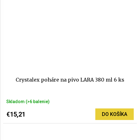
Crystalex poháre na pivo LARA 380 ml 6 ks
Priemerné
Skladom
(>6 balenie)
hodnotenie
produktu
€15,21
DO KOŠÍKA
je
5,0
z
5