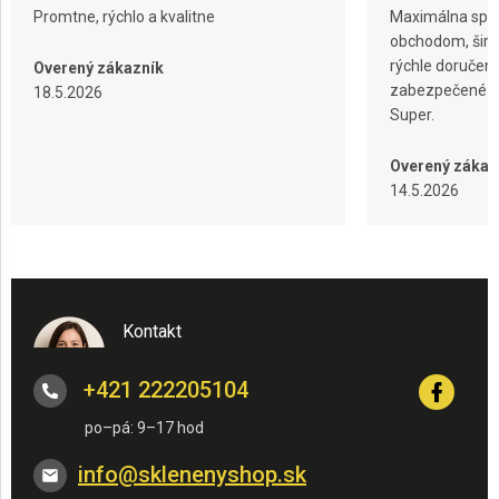
i
Promtne, rýchlo a kvalitne
Maximálna spok
s
obchodom, širok
u
rýchle doručeni
Overený zákazník
zabezpečené ba
18.5.2026
Super.
Overený zákaz
14.5.2026
Kontakt
+421 222205104
info
@
sklenenyshop.sk