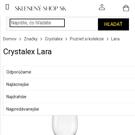
Prejsť
na
obsah
HĽADAŤ
POHÁRE
Domov
Značky
Crystalex
Pozrieť si kolekcie
Lara
PODÁVANIE
NÁPOJOV
Crystalex Lara
KUCHYŇA
R
A
a
OTVORIŤ FILTER
Odporúčame
INTERIÉR
d
e
Najlacnejšie
V
PERSONALIZOVANÉ
n
ý
DARČEKY
Najdrahšie
i
p
e
i
Najpredávanejšie
PIESKOVANIE
p
s
SKLA
r
p
o
r
ZNAČKY