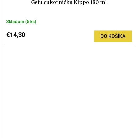
Gefu cukornička Kippo 180 ml
Skladom
(5 ks)
€14,30
DO KOŠÍKA