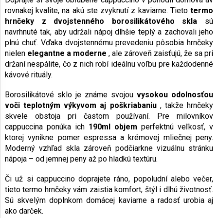
rovnakej kvalite, na akú ste zvyknutí z kaviarne. Tieto
termo
hrnčeky z dvojstenného borosilikátového skla
sú
navrhnuté tak, aby udržali nápoj dlhšie teplý a zachovali jeho
plnú chuť. Vďaka dvojstennému prevedeniu pôsobia hrnčeky
nielen
elegantne a moderne
, ale zároveň zaisťujú, že sa pri
držaní nespálite, čo z nich robí ideálnu voľbu pre každodenné
kávové rituály.
Borosilikátové sklo je známe svojou
vysokou odolnosťou
voči teplotným výkyvom aj poškriabaniu
, takže hrnčeky
skvele obstoja pri častom používaní. Pre milovníkov
cappuccina ponúka ich
190ml objem
perfektnú veľkosť, v
ktorej vynikne pomer espressa a krémovej mliečnej peny.
Moderný vzhľad skla zároveň podčiarkne vizuálnu stránku
nápoja – od jemnej peny až po hladkú textúru.
Či už si cappuccino doprajete ráno, popoludní alebo večer,
tieto termo hrnčeky vám zaistia komfort, štýl i dlhú životnosť.
Sú skvelým doplnkom domácej kaviarne a radosť urobia aj
ako darček.