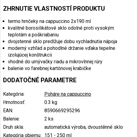
ZHRNUTIE VLASTNOSTÍ PRODUKTU
termo hrnčeky na cappuccino 2x190 ml
kvalitné borosilikátové sklo odolné proti vysokým
teplotám a poškriabaniu
dvojstenné sklo predlžuje dobu vychladnutia nápoja
moderný vzhľad a pohodlné držanie vďaka tepelne
izolujúcej konštrukcii
vhodné do umývačky riadu a mikrovlnnej rúry
balenie vo farebnej kartónovej krabičke
DODATOČNÉ PARAMETRE
Kategória
:
Poháre na cappuccino
Hmotnosť
:
0.3 kg
EAN
:
8590669295296
Balenie
:
2 ks
Druh skla
:
automatická výroba, dvoustěnné sklo
Kategória objemu
:
151 - 250 ml