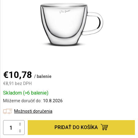
AKCIE
A
NOVINKY
Prihlásenie
€10,78
/ balenie
€8,91 bez DPH
Jednotková
Skladom
(>6 balenie)
cena:
Môžeme doručiť do:
10.8.2026
Možnosti doručenia
PRIDAŤ DO KOŠÍKA