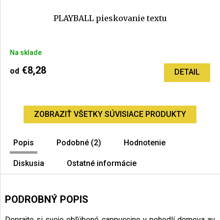
PLAYBALL pieskovanie textu
Priemerné
Na sklade
hodnotenie
produktu
€8,28
od
DETAIL
je
5,0
z
5
ZOBRAZIŤ VŠETKY SÚVISIACE PRODUKTY
hviezdičiek.
Popis
Podobné (2)
Hodnotenie
Diskusia
Ostatné informácie
PODROBNÝ POPIS
Doprajte si svoje obľúbené cappuccino v pohodlí domova av