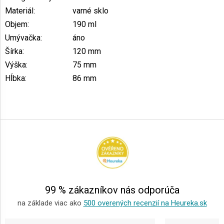
Materiál
:
varné sklo
Objem
:
190 ml
Umývačka
:
áno
Šírka
:
120 mm
Výška
:
75 mm
Hĺbka
:
86 mm
Z
á
p
ä
t
i
e
99 % zákazníkov nás odporúča
na základe viac ako
500 overených recenzií na Heureka.sk