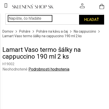
Prejsť
na
obsah
HĽADAŤ
POHÁRE
Domov
Poháre
Poháre na kávu a čaj
Na cappuccino
PODÁVANIE
Lamart Vaso termo šálky na cappuccino 190 ml 2 ks
NÁPOJOV
Lamart Vaso termo šálky na
KUCHYŇA
cappuccino 190 ml 2 ks
A
INTERIÉR
H19002
Priemerné
Neohodnotené
Podrobnosti hodnotenia
PERSONALIZOVANÉ
hodnotenie
DARČEKY
produktu
je
0,0
PIESKOVANIE
SKLA
z
5
hviezdičiek.
ZNAČKY