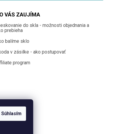
O VÁS ZAUJÍMA
ieskovanie do skla - možnosti objednania a
ko prebieha
ko balíme sklo
koda v zásilke - ako postupovať
filiate program
Súhlasím