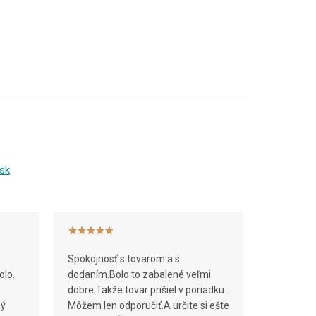
sk
Spokojnosť s tovarom a s
olo.
dodaním.Bolo to zabalené veľmi
dobre.Takže tovar prišiel v poriadku .
ný
Môžem len odporučiť.A určite si ešte