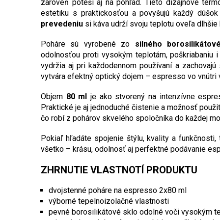
zároveň poteší aj na pohľad. Tieto dizajnové ter
estetiku s praktickosťou a povyšujú každý dúšok
prevedeniu
si káva udrží svoju teplotu oveľa dlhšie 
Poháre sú vyrobené zo
silného borosilikátov
odolnosťou proti vysokým teplotám, poškriabaniu i r
vydržia aj pri každodennom používaní a zachovajú 
vytvára efektný optický dojem – espresso vo vnútri 
Objem
80 ml
je ako stvorený na intenzívne espress
Praktické je aj jednoduché čistenie a možnosť použi
čo robí z pohárov skvelého spoločníka do každej mo
Pokiaľ hľadáte spojenie štýlu, kvality a funkčnost
všetko – krásu, odolnosť aj perfektné podávanie es
ZHRNUTIE VLASTNOTÍ PRODUKTU
dvojstenné poháre na espresso 2x80 ml
výborné tepelnoizolačné vlastnosti
pevné borosilikátové sklo odolné voči vysokým t