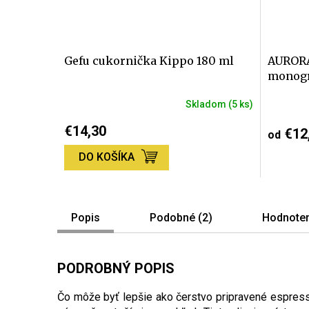
Gefu cukornička Kippo 180 ml
AURORA
monog
Skladom
(5 ks)
Priemer
hodnote
€14,30
€12
od
produktu
je
DO KOŠÍKA
5,0
z
5
hviezdič
Popis
Podobné (2)
Hodnoten
PODROBNÝ POPIS
Čo môže byť lepšie ako čerstvo pripravené espress