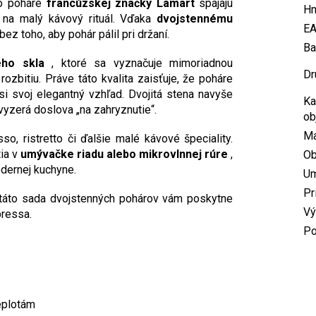
mo poháre
francúzskej značky Lamart
spájajú
Hm
 na malý kávový rituál. Vďaka
dvojstennému
E
bez toho, aby pohár pálil pri držaní.
Ba
ého skla
, ktoré sa vyznačuje mimoriadnou
Dr
ozbitiu. Práve táto kvalita zaisťuje, že poháre
si svoj elegantný vzhľad. Dvojitá stena navyše
Ka
vyzerá doslova „na zahryznutie“.
ob
Ma
o, ristretto či ďalšie malé kávové špeciality.
tia v
umývačke riadu alebo mikrovlnnej rúre
,
O
dernej kuchyne.
U
Pr
i, táto sada dvojstenných pohárov vám poskytne
Vý
pressa.
Po
eplotám