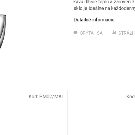
kávu dlhšie teplú a zároveň z
sklo je ideálne na každodenný
Detailné informácie
OPÝTAŤ SA
STRÁŽI
Kód:
PM02/MAL
Kód