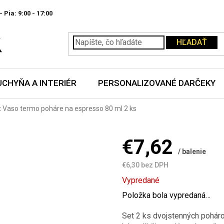
- Pia:
HĽADAŤ
UCHYŇA A INTERIÉR
PERSONALIZOVANÉ DARČEKY
 Vaso termo poháre na espresso 80 ml 2 ks
€7,62
/ balenie
€6,30 bez DPH
Jednotková
Vypredané
cena:
Položka bola vypredaná…
Set 2 ks dvojstenných pohár