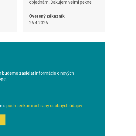
objednám .Ďakujem veľmi pekne.
Overený zákazník
26.4.2026
m budeme zasielať informácie o nových
ope.
te s
podmienkami ochrany osobných údajov