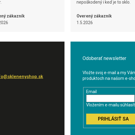
.
nepoškodený i keď je to sklo.
ený zákazník
Overený zákazník
2026
1.5.2026
Odoberať newsletter
Vložte svoj e-mail a my Vá
fo
@
sklenenyshop.sk
produktoch na našom e-sh
Email
Vložením e-mailu súhlasí
PRIHLÁSIŤ SA