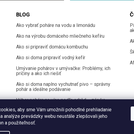
BLOG
Č
Ako vybrať poháre na vodu a limonádu
P
a
Ako na výrobu domáceho mliečneho kefíru
A
Ako si pripraviť domácu kombuchu
Š
Ako si doma pripraviť vodný kefír
Af
Umývanie pohárov v umývačke: Problémy, ich
príčiny a ako ich riešiť
Ako si doma naplno vychutnať pivo – správny
pohár a ideálne podávanie
Výber pohára na víno podľa odrôd – záruka
100 % chuťového zážitku
ookies, aby sme Vám umožnili pohodlné prehliadanie
a analýze prevádzky webu neustále zlepšovali jeho
on a použiteľnosť.
Copyright 2026
Sklenenyshop.sk
. Všetky práva vyhradené.