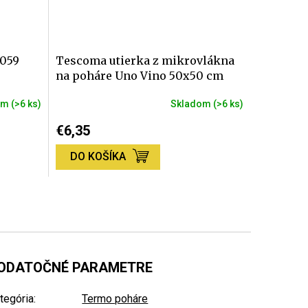
059
Tescoma utierka z mikrovlákna
na poháre Uno Vino 50x50 cm
om
(>6 ks)
Skladom
(>6 ks)
€6,35
DO KOŠÍKA
ODATOČNÉ PARAMETRE
tegória
:
Termo poháre