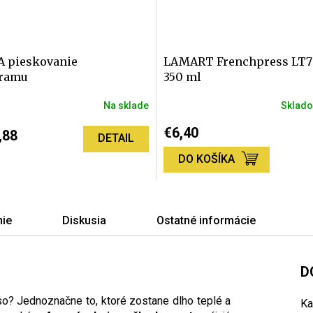
 pieskovanie
LAMART Frenchpress LT7
ramu
350 ml
Na sklade
Sklad
né
Priemerné
nie
hodnotenie
€6,40
,88
DETAIL
produktu
je
DO KOŠÍKA
5,0
z
5
iek.
hviezdičiek.
ie
Diskusia
Ostatné informácie
D
o? Jednoznačne to, ktoré zostane dlho teplé a
Ka