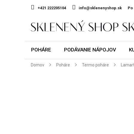
Prejsť
na
+421 222205104
info@sklenenyshop.sk
Po 
obsah
POHÁRE
PODÁVANIE NÁPOJOV
K
Domov
Poháre
Termo poháre
Lamart