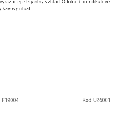
výrazní jej elegantný vzhľad. Odolné borosilikátové
 kávový rituál.
Ť
:
F19004
Kód:
U26001