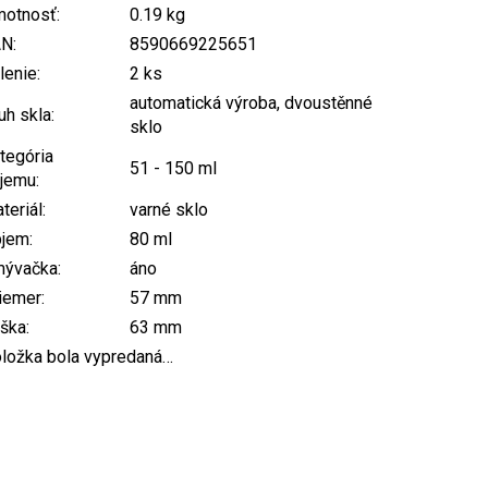
otnosť
:
0.19 kg
AN
:
8590669225651
lenie
:
2 ks
automatická výroba, dvoustěnné
uh skla
:
sklo
tegória
51 - 150 ml
jemu
:
teriál
:
varné sklo
bjem
:
80 ml
mývačka
:
áno
iemer
:
57 mm
ška
:
63 mm
ložka bola vypredaná…