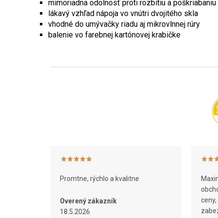
mimoriadna odolnosť proti rozbitiu a poškriabaniu
lákavý vzhľad nápoja vo vnútri dvojitého skla
vhodné do umývačky riadu aj mikrovlnnej rúry
balenie vo farebnej kartónovej krabičke
Z
á
p
ä
t
i
e
Promtne, rýchlo a kvalitne
Maxim
obcho
ceny,
Overený zákazník
zabez
18.5.2026