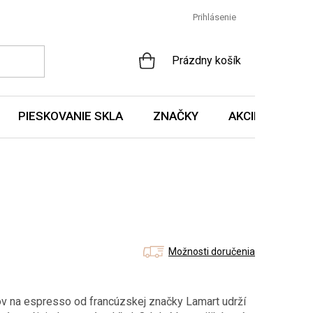
Prihlásenie
NÁKUPNÝ
Prázdny košík
KOŠÍK
PIESKOVANIE SKLA
ZNAČKY
AKCIE A NOVIN
Možnosti doručenia
ov na espresso od francúzskej značky Lamart udrží