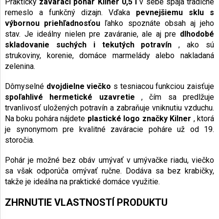
Praktický
zavárací pohár Kilner 0,5 l
v sebe spája tradičné
remeslo a funkčný dizajn. Vďaka
pevnejšiemu sklu s
výbornou priehľadnosťou
ľahko spoznáte obsah aj jeho
stav. Je ideálny nielen pre zaváranie, ale aj pre
dlhodobé
skladovanie suchých i tekutých potravín
, ako sú
strukoviny, korenie, domáce marmelády alebo nakladaná
zelenina.
Dômyselné
dvojdielne viečko
s tesniacou funkciou zaisťuje
spoľahlivé hermetické uzavretie
, čím sa predlžuje
trvanlivosť uložených potravín a zabraňuje vniknutiu vzduchu.
Na boku pohára nájdete
plastické logo značky Kilner
, ktorá
je synonymom pre kvalitné zaváracie poháre už od 19.
storočia.
Pohár je možné bez obáv umývať v umývačke riadu, viečko
sa však odporúča omývať ručne. Dodáva sa bez krabičky,
takže je ideálna na praktické domáce využitie.
ZHRNUTIE VLASTNOSTÍ PRODUKTU