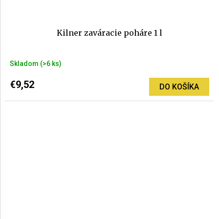
Kilner zaváracie poháre 1 l
Skladom
(>6 ks)
€9,52
DO KOŠÍKA