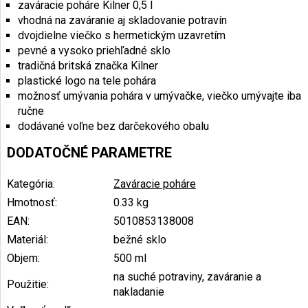
zaváracie poháre Kilner 0,5 l
vhodná na zaváranie aj skladovanie potravín
dvojdielne viečko s hermetickým uzavretím
pevné a vysoko priehľadné sklo
tradičná britská značka Kilner
plastické logo na tele pohára
možnosť umývania pohára v umývačke, viečko umývajte iba
ručne
dodávané voľne bez darčekového obalu
DODATOČNÉ PARAMETRE
Kategória
:
Zaváracie poháre
Hmotnosť
:
0.33 kg
EAN
:
5010853138008
Materiál
:
bežné sklo
Objem
:
500 ml
na suché potraviny, zaváranie a
Použitie
:
nakladanie