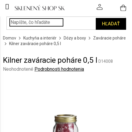
Prejsť
na
obsah
HĽADAŤ
POHÁRE
Domov
Kuchyňa a interiér
Dózy a boxy
Zaváracie poháre
PODÁVANIE
Kilner zaváracie poháre 0,5 l
NÁPOJOV
Kilner zaváracie poháre 0,5 l
KUCHYŇA
D14008
A
Priemerné
Neohodnotené
Podrobnosti hodnotenia
INTERIÉR
hodnotenie
produktu
je
PERSONALIZOVANÉ
DARČEKY
0,0
z
5
PIESKOVANIE
hviezdičiek.
SKLA
ZNAČKY