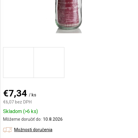
AKCIE
A
NOVINKY
Prihlásenie
€7,34
/ ks
€6,07 bez DPH
Jednotková
Skladom
(>6 ks)
cena:
Môžeme doručiť do:
10.8.2026
Možnosti doručenia