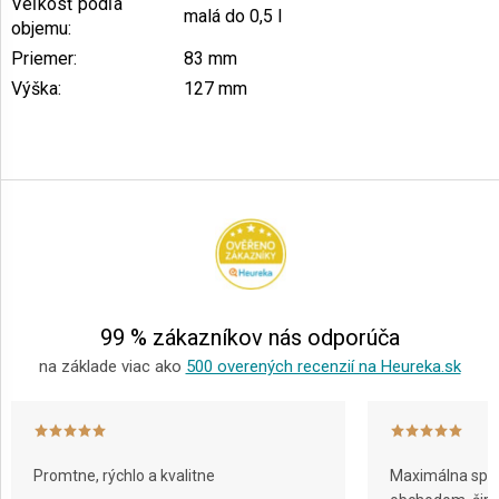
Veľkosť podľa
malá do 0,5 l
objemu
:
Priemer
:
83 mm
Výška
:
127 mm
Z
á
p
ä
t
i
e
99 % zákazníkov nás odporúča
na základe viac ako
500 overených recenzií na Heureka.sk
Promtne, rýchlo a kvalitne
Maximálna spok