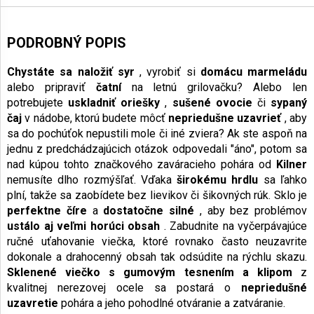
PODROBNÝ POPIS
Chystáte sa naložiť syr
, vyrobiť si
domácu marmeládu
alebo pripraviť
čatní
na letnú grilovačku? Alebo len
potrebujete
uskladniť oriešky
,
sušené ovocie
či
sypaný
čaj
v nádobe, ktorú budete môcť
nepriedušne uzavrieť
, aby
sa do pochúťok nepustili mole či iné zviera? Ak ste aspoň na
jednu z predchádzajúcich otázok odpovedali "áno", potom sa
nad kúpou tohto značkového zaváracieho pohára od
Kilner
nemusíte dlho rozmýšľať. Vďaka
širokému hrdlu
sa ľahko
plní, takže sa zaobídete bez lievikov či šikovných rúk. Sklo je
perfektne číre
a
dostatočne silné
, aby bez problémov
ustálo aj veľmi horúci obsah
. Zabudnite na vyčerpávajúce
ručné uťahovanie viečka, ktoré rovnako často neuzavrite
dokonale a drahocenný obsah tak odsúdite na rýchlu skazu.
Sklenené viečko s gumovým tesnením a klipom
z
kvalitnej nerezovej ocele sa postará o
nepriedušné
uzavretie
pohára a jeho pohodlné otváranie a zatváranie.