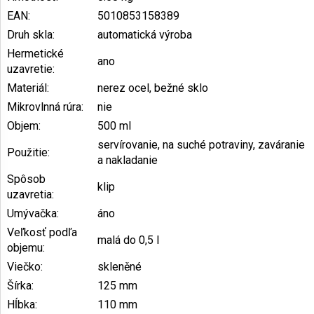
EAN
:
5010853158389
Druh skla
:
automatická výroba
Hermetické
ano
uzavretie
:
Materiál
:
nerez ocel, bežné sklo
Mikrovlnná rúra
:
nie
Objem
:
500 ml
servírovanie, na suché potraviny, zaváranie
Použitie
:
a nakladanie
Spôsob
klip
uzavretia
:
Umývačka
:
áno
Veľkosť podľa
malá do 0,5 l
objemu
:
Viečko
:
skleněné
Šírka
:
125 mm
Hĺbka
:
110 mm