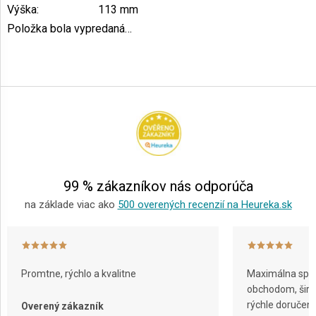
Výška
:
113 mm
Položka bola vypredaná…
Z
á
p
ä
t
i
e
99 % zákazníkov nás odporúča
na základe viac ako
500 overených recenzií na Heureka.sk
Promtne, rýchlo a kvalitne
Maximálna spok
obchodom, širok
rýchle doručeni
Overený zákazník