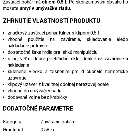
Zavárací pohár má
objem 0,5 l.
Po skonzumovaní obsahu ho
môžete
umyť v umývačke riadu.
ZHRNUTIE VLASTNOSTÍ PRODUKTU
značkový zavárací pohár Kilner s klipom 0,5 l
vhodné použitie na zaváranie, skladovanie alebo
nakladanie potravín
dostatočná šírka hrdla pre ľahkú manipuláciu
silné, veľmi dobre priehľadné sklo ideálne na zaváranie a
nakladanie
sklenené viečko s tesnením pre d
okonalé hermetické
uzavretie
klipový uzáver z kvalitnej odolnej nerezovej ocele
vhodné do umývačky riadu
dodávané voľne bez krabičky
DODATOČNÉ PARAMETRE
Kategória
:
Zaváracie poháre
Hmotnosť
:
0.58 kg