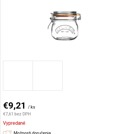
AKCIE
A
NOVINKY
Prihlásenie
€9,21
/ ks
€7,61 bez DPH
Jednotková
Vypredané
cena:
Možnosti doručenia