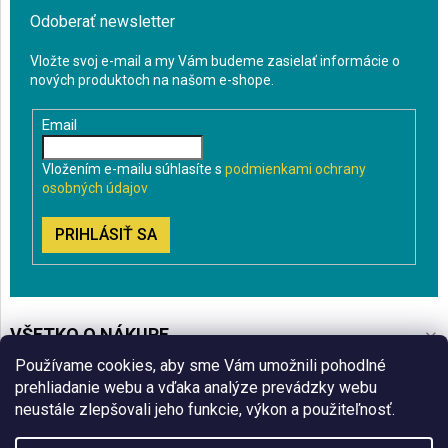
Odoberať newsletter
Vložte svoj e-mail a my Vám budeme zasielať informácie o
nových produktoch na našom e-shope.
Email
Vložením e-mailu súhlasíte s
podmienkami ochrany
osobných údajov
PRIHLÁSIŤ SA
VŠETKO O NÁKUPE
Používame cookies, aby sme Vám umožnili pohodlné
BLOG
prehliadanie webu a vďaka analýze prevádzky webu
neustále zlepšovali jeho funkcie, výkon a použiteľnosť.
ČO VÁS ZAUJÍMA