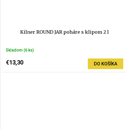
Kilner ROUND JAR poháre s klipom 2 l
Skladom
(6 ks)
€13,30
DO KOŠÍKA