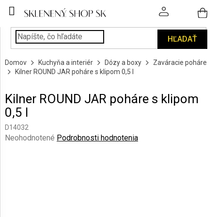
Prejsť
na
obsah
HĽADAŤ
POHÁRE
Domov
Kuchyňa a interiér
Dózy a boxy
Zaváracie poháre
PODÁVANIE
Kilner ROUND JAR poháre s klipom 0,5 l
NÁPOJOV
Kilner ROUND JAR poháre s klipom
KUCHYŇA
0,5 l
A
INTERIÉR
D14032
Priemerné
Neohodnotené
Podrobnosti hodnotenia
PERSONALIZOVANÉ
hodnotenie
DARČEKY
produktu
je
0,0
PIESKOVANIE
SKLA
z
5
hviezdičiek.
ZNAČKY