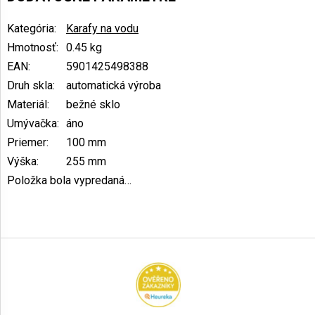
Kategória
:
Karafy na vodu
Hmotnosť
:
0.45 kg
EAN
:
5901425498388
Druh skla
:
automatická výroba
Materiál
:
bežné sklo
Umývačka
:
áno
Priemer
:
100 mm
Výška
:
255 mm
Položka bola vypredaná…
Z
á
p
ä
t
i