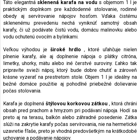
Táto elegantná
sklenená karafa na vodu
s objemom 1 l je
praktickým doplnkom pre každodenné stolovanie, rodinné
obedy aj servírovanie nápojov hosťom. Vďaka čistému
sklenenému prevedeniu nechá vyniknúť samotný obsah
karafy, či už podávate čistú vodu, domácu malinovku alebo
vodu ochutenú ovocím a bylinkami.
Veľkou výhodou je
široké hrdlo
, ktoré uľahčuje nielen
plnenie karafy, ale aj doplnenie nápoja o plátky citróna,
limetky, uhorky, mätu alebo iné čerstvé suroviny. Ľahko tak
pripravíte svieži nápoj, ktorý bude dobre chutiť a zároveň
krásne vyzerať na prestretom stole. Objem 1 l je ideálny na
bežné domáce použitie aj pohodlné priebežné dolievanie
počas stolovania.
Karafa je doplnená
štýlovou korkovou zátkou
, ktorá chráni
obsah pred prachom a hmyzom pri podávaní nápoja. Hodí sa
preto aj na terasu, balkón alebo záhradné posedenie. Zátka
slúži na zakrytie karafy počas servírovania, nie na hermetické
uzavretie fľaše, preto je vhodná predovšetkým na krátkodobé
uchovanie a podávanie nápojov.