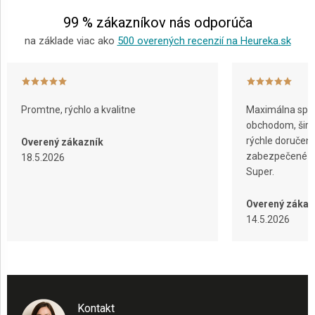
e
99 % zákazníkov nás odporúča
na základe viac ako
500 overených recenzií na Heureka.sk
Promtne, rýchlo a kvalitne
Maximálna spok
obchodom, širok
rýchle doručeni
Overený zákazník
zabezpečené ba
18.5.2026
Super.
Overený zákaz
14.5.2026
Kontakt