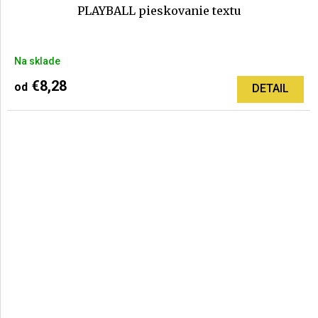
PLAYBALL pieskovanie textu
Priemerné
Na sklade
hodnotenie
produktu
€8,28
od
DETAIL
je
5,0
z
5
hviezdičiek.