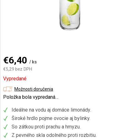
AKCIE
A
NOVINKY
Prihlásenie
€6,40
/ ks
€5,29 bez DPH
Jednotková
Vypredané
cena:
Možnosti doručenia
Položka bola vypredaná…
Ideálne na vodu aj domáce limonády.
Široké hrdlo pojme ovocie aj bylinky.
So zátkou proti prachu a hmyzu.
Z pevného skla odolného proti rozbitiu.