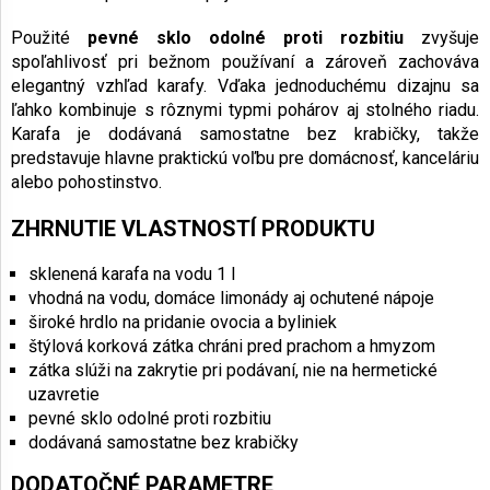
Použité
pevné sklo odolné proti rozbitiu
zvyšuje
spoľahlivosť pri bežnom používaní a zároveň zachováva
elegantný vzhľad karafy. Vďaka jednoduchému dizajnu sa
ľahko kombinuje s rôznymi typmi pohárov aj stolného riadu.
Karafa je dodávaná samostatne bez krabičky, takže
predstavuje hlavne praktickú voľbu pre domácnosť, kanceláriu
alebo pohostinstvo.
ZHRNUTIE VLASTNOSTÍ PRODUKTU
sklenená karafa na vodu 1 l
vhodná na vodu, domáce limonády aj ochutené nápoje
široké hrdlo na pridanie ovocia a byliniek
štýlová korková zátka chráni pred prachom a hmyzom
zátka slúži na zakrytie pri podávaní, nie na hermetické
uzavretie
pevné sklo odolné proti rozbitiu
dodávaná samostatne bez krabičky
DODATOČNÉ PARAMETRE