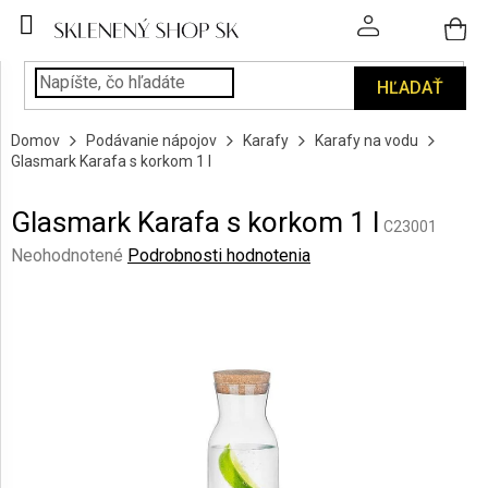
Prejsť
na
obsah
HĽADAŤ
POHÁRE
Domov
Podávanie nápojov
Karafy
Karafy na vodu
PODÁVANIE
Glasmark Karafa s korkom 1 l
NÁPOJOV
Glasmark Karafa s korkom 1 l
KUCHYŇA
C23001
A
Priemerné
Neohodnotené
Podrobnosti hodnotenia
INTERIÉR
hodnotenie
produktu
je
PERSONALIZOVANÉ
DARČEKY
0,0
z
5
PIESKOVANIE
hviezdičiek.
SKLA
ZNAČKY