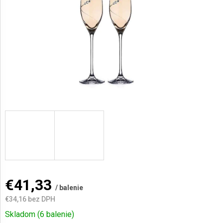
hviezdičiek.
AKCIE
A
NOVINKY
Prihlásenie
€41,33
/ balenie
€34,16 bez DPH
Jednotková
Skladom
(6 balenie)