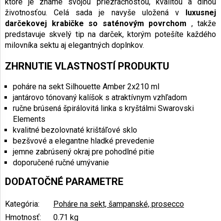
ktoré je známe svojou priezračnosťou, kvalitou a dlhou
životnosťou. Celá sada je navyše uložená v
luxusnej
darčekovej krabičke so saténovým povrchom
, takže
predstavuje skvelý tip na darček, ktorým potešíte každého
milovníka sektu aj elegantných doplnkov.
ZHRNUTIE VLASTNOSTÍ PRODUKTU
poháre na sekt Silhouette Amber 2x210 ml
jantárovo tónovaný kalíšok s atraktívnym vzhľadom
ručne brúsená špirálovitá linka s kryštálmi Swarovski
Elements
kvalitné bezolovnaté krištáľové sklo
bezšvové a elegantne hladké prevedenie
jemne zabrúsený okraj pre pohodlné pitie
doporučené ručné umývanie
DODATOČNÉ PARAMETRE
Kategória
:
Poháre na sekt, šampanské, prosecco
Hmotnosť
:
0.71 kg