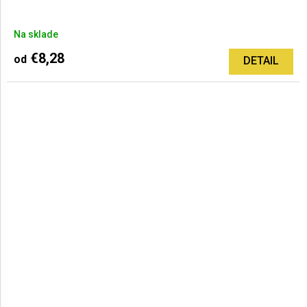
Priemerné
Na sklade
hodnotenie
produktu
€8,28
od
DETAIL
je
5,0
z
5
hviezdičiek.