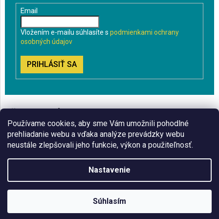
Email
Vložením e-mailu súhlasíte s
podmienkami ochrany
osobných údajov
PRIHLÁSIŤ SA
VŠETKO O NÁKUPE
Používame cookies, aby sme Vám umožnili pohodlné
BLOG
prehliadanie webu a vďaka analýze prevádzky webu
neustále zlepšovali jeho funkcie, výkon a použiteľnosť.
ČO VÁS ZAUJÍMA
Nastavenie
Copyright 2026
Sklenenyshop.sk
. Všetky práva vyhradené.
Súhlasím
Vytvoril Shoptet