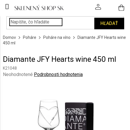
Prejsť
na
obsah
HĽADAŤ
POHÁRE
Domov
Poháre
Poháre na víno
Diamante JFY Hearts wine
PODÁVANIE
450 ml
NÁPOJOV
Diamante JFY Hearts wine 450 ml
KUCHYŇA
A
K21048
INTERIÉR
Priemerné
Neohodnotené
Podrobnosti hodnotenia
hodnotenie
produktu
PERSONALIZOVANÉ
DARČEKY
je
0,0
z
PIESKOVANIE
5
SKLA
hviezdičiek.
ZNAČKY