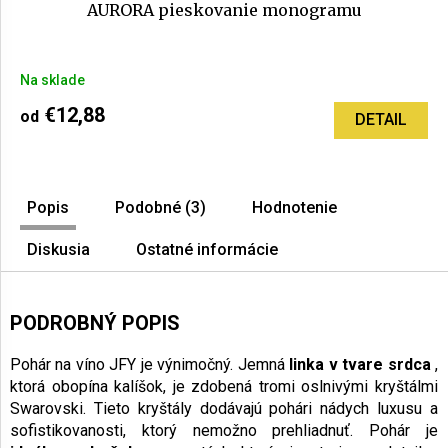
AURORA pieskovanie monogramu
Priemerné
Na sklade
hodnotenie
produktu
€12,88
od
DETAIL
je
5,0
z
5
Popis
Podobné (3)
Hodnotenie
hviezdičiek.
Diskusia
Ostatné informácie
PODROBNÝ POPIS
Pohár na víno JFY je výnimočný. Jemná
linka v tvare srdca
,
ktorá obopína kalíšok, je zdobená tromi oslnivými kryštálmi
Swarovski. Tieto kryštály dodávajú pohári nádych luxusu a
sofistikovanosti, ktorý nemožno prehliadnuť. Pohár je