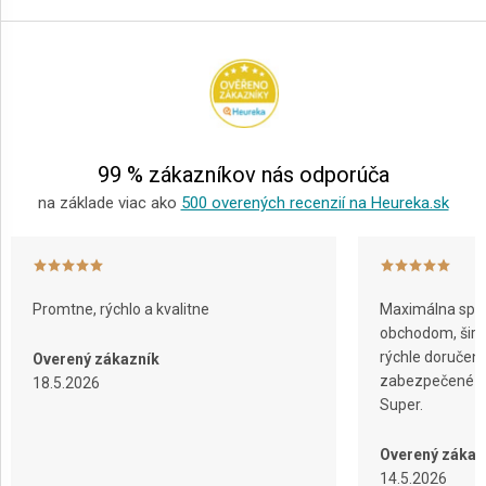
á
p
ä
t
i
e
99 % zákazníkov nás odporúča
na základe viac ako
500 overených recenzií na Heureka.sk
Promtne, rýchlo a kvalitne
Maximálna spok
obchodom, širok
rýchle doručeni
Overený zákazník
zabezpečené ba
18.5.2026
Super.
Overený zákaz
14.5.2026