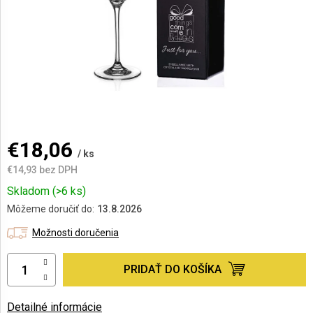
AKCIE
A
NOVINKY
Prihlásenie
€18,06
/ ks
€14,93 bez DPH
Jednotková
Skladom
(>6 ks)
cena:
Môžeme doručiť do:
13.8.2026
Možnosti doručenia
PRIDAŤ DO KOŠÍKA
Detailné informácie