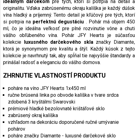
ideálnym darčekom
pre tých, ktorí si potrpia na detail a
originalitu. Vďaka zabrúsenému okraju kalíška je každý dúšok
vína hladký a príjemný. Tento detail je kľúčový pre tých, ktorí
si potrpia na
perfektnú degustáciu
. Pohár má objem 450
ml, čo je ideálna veľkosť pre plné rozvinutie vône a chuti
vášho obľúbeného vína. Pohár JFY Hearts je súčasťou
kolekcie
luxusného darčekového skla
značky Diamante,
ktorá je synonymom pre kvalitu a štýl. Každý kúsok z tejto
kolekcie je navrhnutý tak, aby spĺňal tie najvyššie štandardy a
prinášal radosť a eleganciu do vášho domova.
ZHRNUTIE VLASTNOSTÍ PRODUKTU
poháre na víno JFY Hearts 1x450 ml
ručne brúsená linka po obvode kalíška v tvare srdca
zdobená 3 kryštálmi Swarovski
prémiové hladké bezolovnaté krištáľové sklo
zabrúsený okraj kalíška
vzhľadom na dekoráciu doporučené ručné umývanie
pohárov
poháre značky Diamante - luxusné darčekové sklo