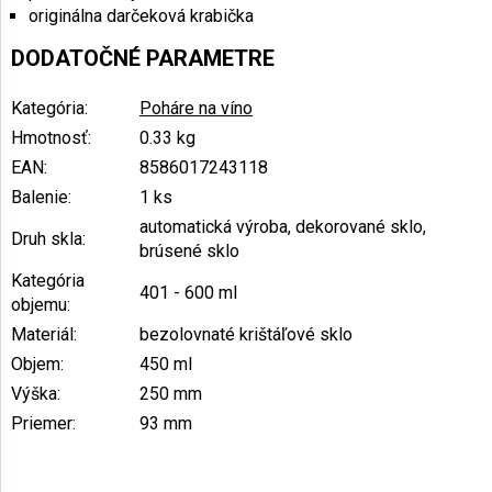
originálna darčeková krabička
DODATOČNÉ PARAMETRE
Kategória
:
Poháre na víno
Hmotnosť
:
0.33 kg
EAN
:
8586017243118
Balenie
:
1 ks
automatická výroba, dekorované sklo,
Druh skla
:
brúsené sklo
Kategória
401 - 600 ml
objemu
:
Materiál
:
bezolovnaté krištáľové sklo
Objem
:
450 ml
Výška
:
250 mm
Priemer
:
93 mm
Z