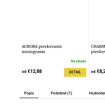
AURORA pieskovanie
CHARM
monogramu
pieskov
Na sklade
Priemerné
Priemer
hodnotenie
hodnote
€12,88
€8,
od
od
DETAIL
produktu
produktu
je
je
5,0
5,0
z
z
5
5
Popis
Podobné (1)
Hodnoten
hviezdičiek.
hviezdič