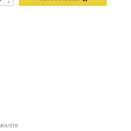
Ť
M04/STR