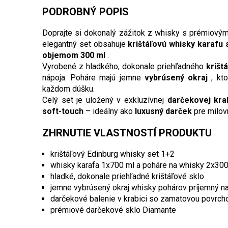
PODROBNÝ POPIS
Doprajte si dokonalý zážitok z whisky s prémiov
elegantný set obsahuje
krištáľovú whisky karafu
objemom 300 ml
.
Vyrobené z hladkého, dokonale priehľadného
krišt
nápoja. Poháre majú jemne
vybrúsený okraj
, kt
každom dúšku.
Celý set je uložený v exkluzívnej
darčekovej krab
soft-touch
– ideálny ako
luxusný darček
pre milov
ZHRNUTIE VLASTNOSTÍ PRODUKTU
krištáľový Edinburg whisky set 1+2
whisky karafa 1x700 ml a poháre na whisky 2x300
hladké, dokonale priehľadné krištáľové sklo
jemne vybrúsený okraj whisky pohárov príjemný n
darčekové balenie v krabici so zamatovou povrch
prémiové darčekové sklo Diamante