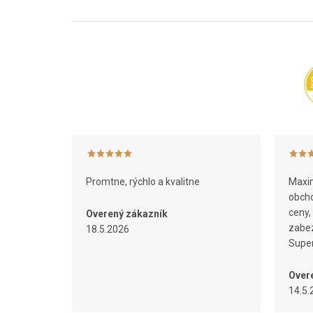
Z
á
p
ä
t
i
e
Promtne, rýchlo a kvalitne
Maxim
obcho
ceny,
Overený zákazník
zabez
18.5.2026
Super
Over
14.5.