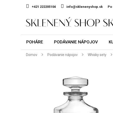
Prejsť
na
+421 222205104
info@sklenenyshop.sk
Po 
obsah
POHÁRE
PODÁVANIE NÁPOJOV
K
Domov
Podávanie nápojov
Whisky sety