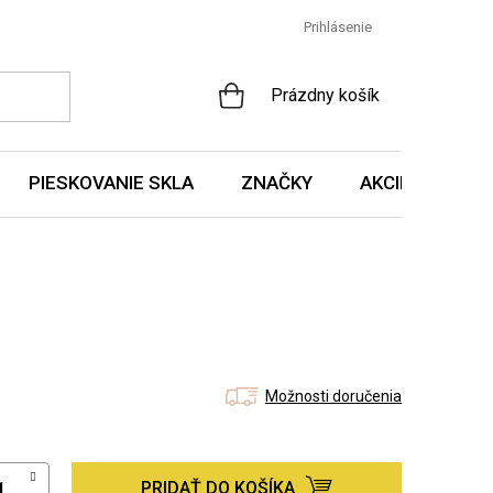
Prihlásenie
NÁKUPNÝ
Prázdny košík
KOŠÍK
PIESKOVANIE SKLA
ZNAČKY
AKCIE A NOVIN
Možnosti doručenia
PRIDAŤ DO KOŠÍKA