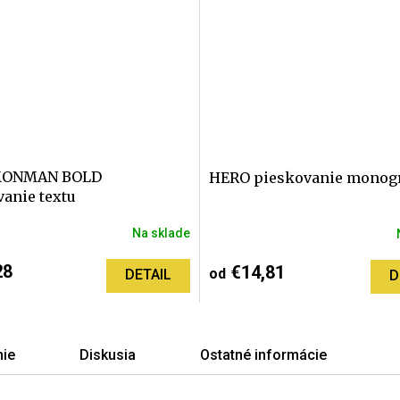
ONMAN BOLD
HERO pieskovanie mono
anie textu
Na sklade
né
nie
28
€14,81
od
DETAIL
D
ie
Diskusia
Ostatné informácie
iek.