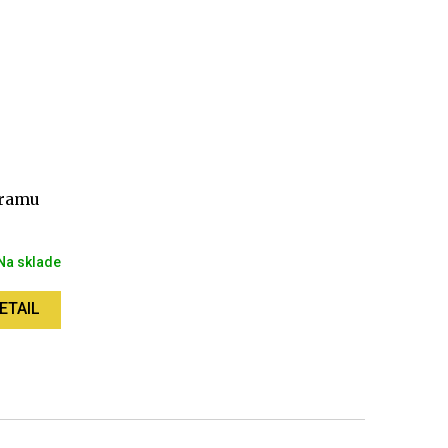
gramu
Na sklade
ETAIL