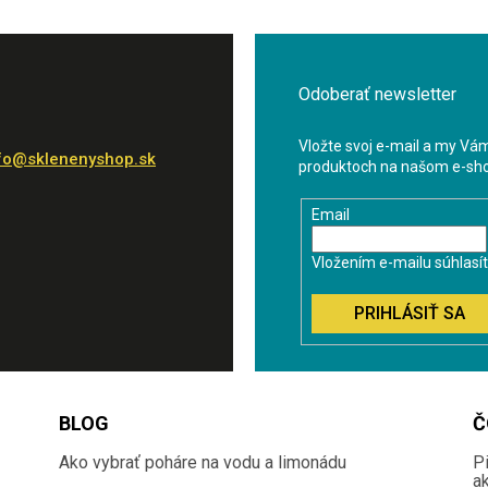
Odoberať newsletter
Vložte svoj e-mail a my Vá
fo
@
sklenenyshop.sk
produktoch na našom e-sh
Email
Vložením e-mailu súhlasí
PRIHLÁSIŤ SA
BLOG
Č
Ako vybrať poháre na vodu a limonádu
P
a