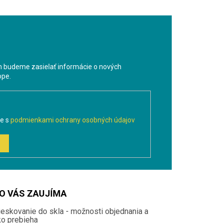
m budeme zasielať informácie o nových
ope.
te s
podmienkami ochrany osobných údajov
O VÁS ZAUJÍMA
ieskovanie do skla - možnosti objednania a
ko prebieha