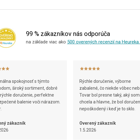
99 % zákazníkov nás odporúča
na základe viac ako
500 overených recenzií na Heureka.
álna spokojnosť s týmto
Rýchle doručenie, výborne
dom, široký sortiment, dobré
zabalené, čo niekde vôbec neb
 rýchle doručenie, perfektne
Tovar bol presne taký, aký som
pečené balenie voči nárazom.
chcela a hlavne, že bol doruče
.
nepoškodený i keď je to sklo.
ený zákazník
Overený zákazník
2026
1.5.2026