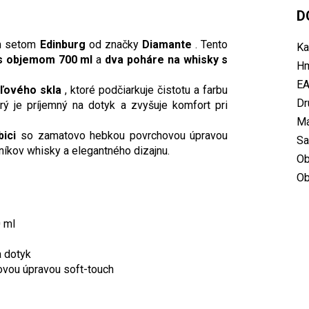
D
ým setom
Edinburg
od značky
Diamante
. Tento
Ka
 s objemom 700 ml
a
dva poháre na whisky s
Hm
E
áľového skla
, ktoré podčiarkuje čistotu a farbu
Dr
orý je príjemný na dotyk a zvyšuje komfort pri
Ma
ici
so zamatovo hebkou povrchovou úpravou
Sa
níkov whisky a elegantného dizajnu.
Ob
Ob
 ml
a dotyk
ovou úpravou soft-touch