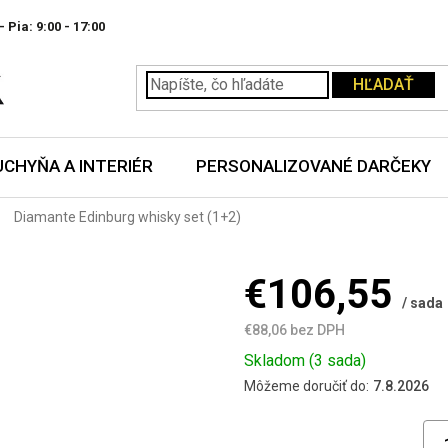
- Pia:
HĽADAŤ
UCHYŇA A INTERIÉR
PERSONALIZOVANÉ DARČEKY
Diamante Edinburg whisky set (1+2)
€106,55
/ sada
€88,06 bez DPH
Jednotková
Skladom
(3 sada)
cena:
Môžeme doručiť do:
7.8.2026