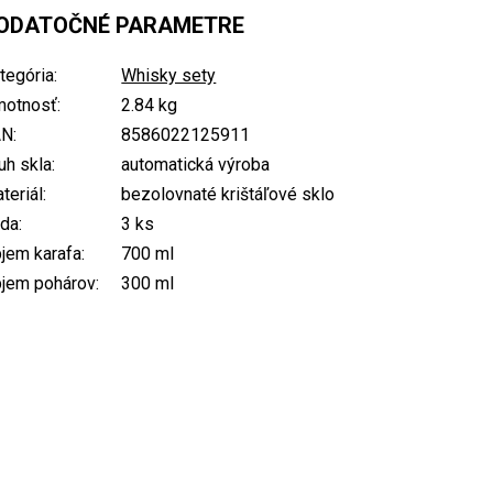
ODATOČNÉ PARAMETRE
tegória
:
Whisky sety
otnosť
:
2.84 kg
AN
:
8586022125911
uh skla
:
automatická výroba
teriál
:
bezolovnaté krištáľové sklo
da
:
3 ks
jem karafa
:
700 ml
jem pohárov
:
300 ml