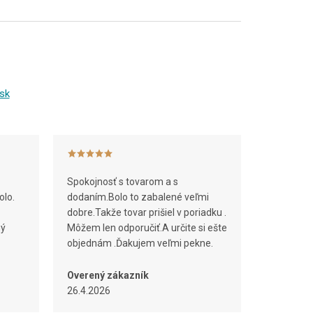
sk
Spokojnosť s tovarom a s
olo.
dodaním.Bolo to zabalené veľmi
dobre.Takže tovar prišiel v poriadku .
ný
Môžem len odporučiť.A určite si ešte
objednám .Ďakujem veľmi pekne.
Overený zákazník
26.4.2026