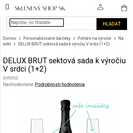
Prejsť
na
obsah
HĽADAŤ
POHÁRE
Domov
Personalizované darčeky
Poháre na výročie
Na
PODÁVANIE
sekt
DELUX BRUT sektová sada k výročiu V srdci (1+2)
NÁPOJOV
DELUX BRUT sektová sada k výročiu
KUCHYŇA
V srdci (1+2)
A
INTERIÉR
SVR050
Priemerné
Neohodnotené
Podrobnosti hodnotenia
PERSONALIZOVANÉ
hodnotenie
DARČEKY
produktu
je
0,0
PIESKOVANIE
SKLA
z
5
hviezdičiek.
ZNAČKY