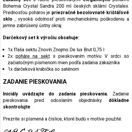
Bohemia Crystal Sandra 200 ml českých sklární Crystalex.
Prednosťou pohárov je
priezračné bezolovnaté krištáľové
sklo
, vysoká odolnosť proti mechanickému poškodeniu a
jemne zabrúsený ústny okraj.
Darčekový set k výročiu obsahuje:
1x fľaša sektu Znovín Znojmo De lux Brut 0,75 l
2x
poháre na sekt
s pieskovaním motívu V srdci so
začiatočným písmenom mien podľa zadania zákazníka
1x darčeková krabička so saténom
ZADANIE PIESKOVANIA
Iniciály
uvádzajte do zadania pieskovania.
Zadanie
pieskovania pred odoslaním objednávky
dôkladne
skontrolujte
.
Prezrite si písmená a číslice, ktoré budú v motíve použité: