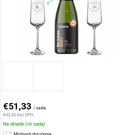
AKCIE
A
NOVINKY
Prihlásenie
€51,33
/ sada
€42,42 bez DPH
Jednotková
Na sklade
(>6 sada)
cena:
Možnosti doručenia