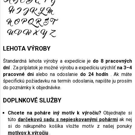
LEHOTA VÝROBY
Štandardná lehota výroby a expedície je
do 8 pracovných
dní
. Za príplatok je možné výrobu a expedíciu urýchliť
na 3–4
pracovné dni
alebo na odoslanie
do 24 hodín
. Ak máte
špecifickú požiadavku na termín odoslania, napíšte ju prosím
do poznámky k objednávke.
DOPLNKOVÉ SLUŽBY
Chcete na poháre iný motív k výročiu?
Objednajte si
túto
darčekovú sadu s nepieskovanými pohármi
ak nej
si do nákupného košíka vložte motív z našej ponuky
motívov k výročiu
.