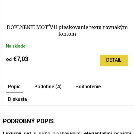
DOPLNENIE MOTÍVU pieskovanie textu rovnakým
fontom
Na sklade
€7,03
od
DETAIL
Popis
Podobné (4)
Hodnotenie
Diskusia
PODROBNÝ POPIS
Luxusný set
s ručne pieskovanými
elegantnými
pohármi