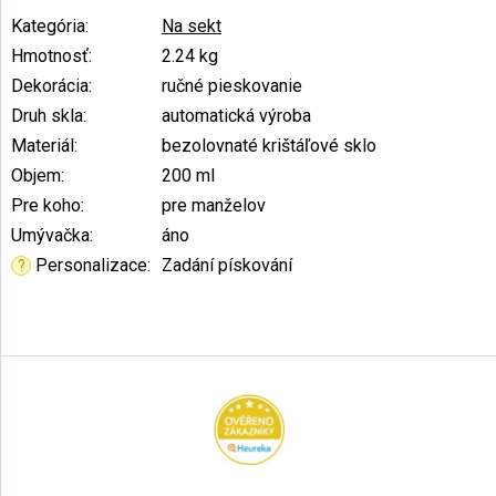
Kategória
:
Na sekt
Hmotnosť
:
2.24 kg
Dekorácia
:
ručné pieskovanie
Druh skla
:
automatická výroba
Materiál
:
bezolovnaté krištáľové sklo
Objem
:
200 ml
Pre koho
:
pre manželov
Umývačka
:
áno
Personalizace
:
Zadání pískování
?
Z
á
p
ä
t
i
e