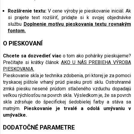
Rozšírenie textu:
V cene výroby je pieskovanie iniciál. Ak
si prajete text rozšíriť, pridajte si k svojej objednávke
službu
Doplnenie motívu pieskovania textu rovnakým
fontom.
O PIESKOVANÍ
Chcete sa dozvedieť viac
o tom ako poháriky pieskujeme?
Prečítajte si krátky článok
AKO U NÁS PREBIEHA VÝROBA
PIESKOVANIA.
Pieskovanie skla je technika zdobenia, pri ktorej je za pomoci
tryskacej pištole vrhaný prúd piesku proti sklu. Ostrohranné
zrnká piesku nesené prúdom stlačeného vzduchu dopadajú
veľkou rýchlosťou na povrch skla. Výsledkom je, že sa povrch
skla zdrsňuje do špecifickej šedobielej farby a stáva sa
matným.
Pieskovanie je trvalé a odolá umývaniu v
umývačke.
DODATOČNÉ PARAMETRE