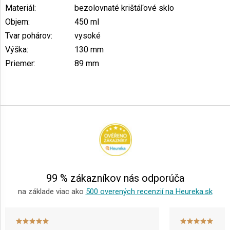
Materiál
:
bezolovnaté krištáľové sklo
Objem
:
450 ml
Tvar pohárov
:
vysoké
Výška
:
130 mm
Priemer
:
89 mm
Z
á
p
ä
t
i
e
99 % zákazníkov nás odporúča
na základe viac ako
500 overených recenzií na Heureka.sk