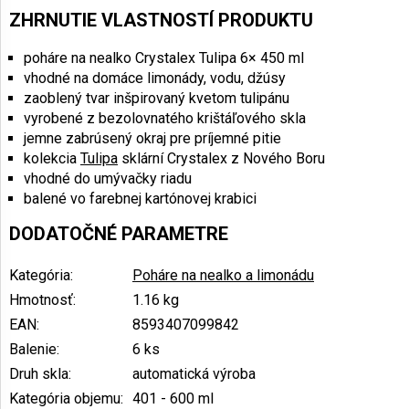
ZHRNUTIE VLASTNOSTÍ PRODUKTU
poháre na nealko Crystalex Tulipa 6× 450 ml
vhodné na domáce limonády, vodu, džúsy
zaoblený tvar inšpirovaný kvetom tulipánu
vyrobené z bezolovnatého krištáľového skla
jemne zabrúsený okraj pre príjemné pitie
kolekcia
Tulipa
sklární Crystalex z Nového Boru
vhodné do umývačky riadu
balené vo farebnej kartónovej krabici
DODATOČNÉ PARAMETRE
Kategória
:
Poháre na nealko a limonádu
Hmotnosť
:
1.16 kg
EAN
:
8593407099842
Balenie
:
6 ks
Druh skla
:
automatická výroba
Kategória objemu
:
401 - 600 ml