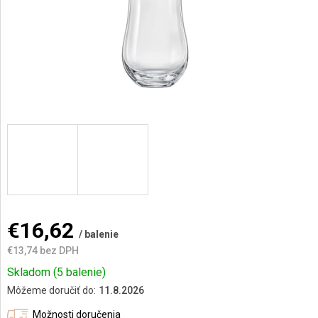
AKCIE
A
NOVINKY
Prihlásenie
€16,62
/ balenie
€13,74 bez DPH
Jednotková
Skladom
(5 balenie)
cena:
Môžeme doručiť do:
11.8.2026
Možnosti doručenia