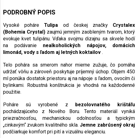
PODROBNÝ POPIS
Vysoké poháre
Tulipa
od českej značky
Crystalex
(Bohemia Crystal)
zaujmú jemným zaobleným tvarom, ktorý
evokuje kvet tulipánu. Vďaka svojmu dizajnu sa skvele hodí
na podávanie
nealkoholických nápojov, domácich
limonád, vody s ľadom aj letných koktailov
.
Telo pohára sa smerom nahor mierne zužuje, čo pomáha
udržať vôňu a zároveň poskytuje príjemný úchop. Objem 450
ml ponúka dostatok priestoru aj na nápoje s ľadom, ovocím či
bylinkami. Robustná konštrukcia je vhodná na každodenné
použitie.
Poháre sú vyrobené z
bezolovnatého krištáľu
pochádzajúceho z Nového Boru. Tento materiál vyniká
priezračnosťou, mechanickou odolnosťou a typickým
„cinkavým“ zvukom kvalitného skla.
Jemne zabrúsený okraj
podčiarkuje komfort pri pití a vizuálnu eleganciu.