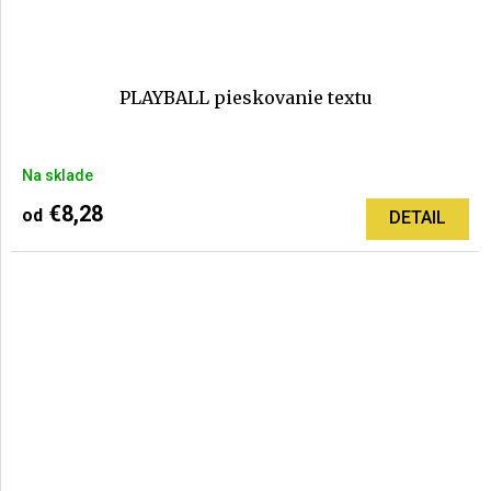
PLAYBALL pieskovanie textu
Priemerné
Na sklade
hodnotenie
produktu
€8,28
od
DETAIL
je
5,0
z
5
hviezdičiek.