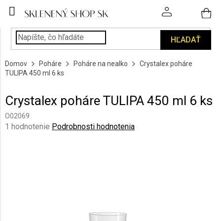
Prejsť
na
obsah
HĽADAŤ
POHÁRE
Domov
Poháre
Poháre na nealko
Crystalex poháre
PODÁVANIE
TULIPA 450 ml 6 ks
NÁPOJOV
Crystalex poháre TULIPA 450 ml 6 ks
KUCHYŇA
A
O02069
INTERIÉR
Priemerné
1 hodnotenie
Podrobnosti hodnotenia
hodnotenie
produktu
PERSONALIZOVANÉ
DARČEKY
je
5,0
z
PIESKOVANIE
5
SKLA
hviezdičiek.
ZNAČKY