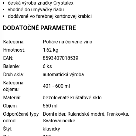
česká výroba značky Crystalex
vhodné do umývačky riadu
dodávané vo farebnej kartónovej krabici
DODATOČNÉ PARAMETRE
Kategória
:
Poháre na červené víno
Hmotnosť
:
1.62 kg
EAN
:
8593407018539
Balenie
:
6 ks
Druh skla
:
automatická výroba
Kategória
401 - 600 ml
objemu
:
Materiál
:
bezolovnaté krištáľové sklo
Objem
:
550 ml
Odporúčané typy
Dornfelder, Rulandské modré, Frankovka,
odrôd
:
Svätovarinecké
Štýl
:
klasický