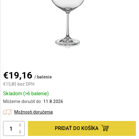
AKCIE
A
NOVINKY
Prihlásenie
€19,16
/ balenie
€15,83 bez DPH
Jednotková
Skladom
(>6 balenie)
cena:
Môžeme doručiť do:
11.8.2026
Možnosti doručenia
PRIDAŤ DO KOŠÍKA