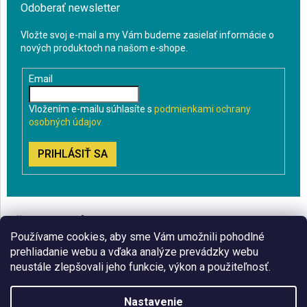
Odoberať newsletter
Vložte svoj e-mail a my Vám budeme zasielať informácie o
nových produktoch na našom e-shope.
Email
Vložením e-mailu súhlasíte s
podmienkami ochrany
osobných údajov
PRIHLÁSIŤ SA
VŠETKO O NÁKUPE
Používame cookies, aby sme Vám umožnili pohodlné
BLOG
prehliadanie webu a vďaka analýze prevádzky webu
neustále zlepšovali jeho funkcie, výkon a použiteľnosť.
ČO VÁS ZAUJÍMA
Nastavenie