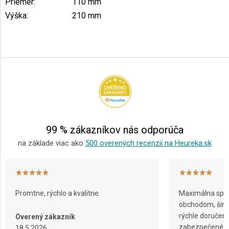
Priemer
:
110 mm
Výška
:
210 mm
Z
á
p
ä
t
i
e
99 % zákazníkov nás odporúča
na základe viac ako
500 overených recenzií na Heureka.sk
Promtne, rýchlo a kvalitne
Maximálna spok
obchodom, širok
rýchle doručeni
Overený zákazník
zabezpečené ba
18.5.2026