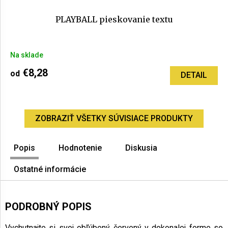
PLAYBALL pieskovanie textu
Priemerné
Na sklade
hodnotenie
produktu
€8,28
od
DETAIL
je
5,0
z
5
ZOBRAZIŤ VŠETKY SÚVISIACE PRODUKTY
hviezdičiek.
Popis
Hodnotenie
Diskusia
Ostatné informácie
PODROBNÝ POPIS
Vychutnajte si svoj obľúbený červený v dokonalej forme so