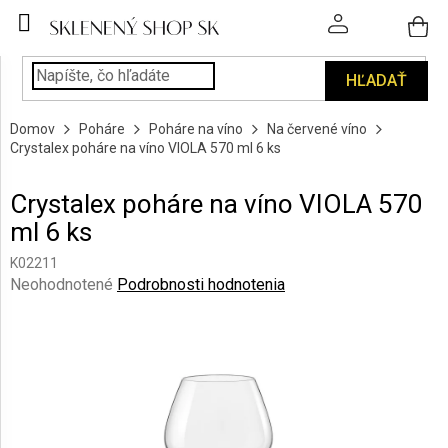
Prejsť
na
obsah
HĽADAŤ
POHÁRE
Domov
Poháre
Poháre na víno
Na červené víno
PODÁVANIE
Crystalex poháre na víno VIOLA 570 ml 6 ks
NÁPOJOV
Crystalex poháre na víno VIOLA 570
KUCHYŇA
ml 6 ks
A
INTERIÉR
K02211
Priemerné
Neohodnotené
Podrobnosti hodnotenia
PERSONALIZOVANÉ
hodnotenie
DARČEKY
produktu
je
0,0
PIESKOVANIE
SKLA
z
5
hviezdičiek.
ZNAČKY