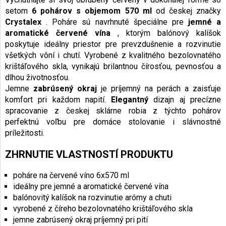
setom
6 pohárov s objemom 570 ml
od českej značky
Crystalex
. Poháre sú navrhnuté špeciálne pre
jemné a
aromatické červené vína
, ktorým balónový kalíšok
poskytuje ideálny priestor pre prevzdušnenie a rozvinutie
všetkých vôní i chutí. Vyrobené z kvalitného bezolovnatého
krištáľového skla, vynikajú brilantnou čírosťou, pevnosťou a
dlhou životnosťou.
Jemne
zabrúsený okraj
je príjemný na perách a zaisťuje
komfort pri každom napití.
Elegantný
dizajn aj precízne
spracovanie z českej sklárne robia z týchto pohárov
perfektnú voľbu pre domáce stolovanie i slávnostné
príležitosti.
ZHRNUTIE VLASTNOSTÍ PRODUKTU
poháre na červené víno 6x570 ml
ideálny pre jemné a aromatické červené vína
balónovitý kalíšok na rozvinutie arómy a chuti
vyrobené z číreho bezolovnatého krištáľového skla
jemne zabrúsený okraj príjemný pri pití