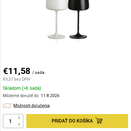
AKCIE
A
NOVINKY
Prihlásenie
€11,58
/ sada
€9,57 bez DPH
Jednotková
Skladom
(>6 sada)
cena:
Môžeme doručiť do:
11.8.2026
Možnosti doručenia
PRIDAŤ DO KOŠÍKA