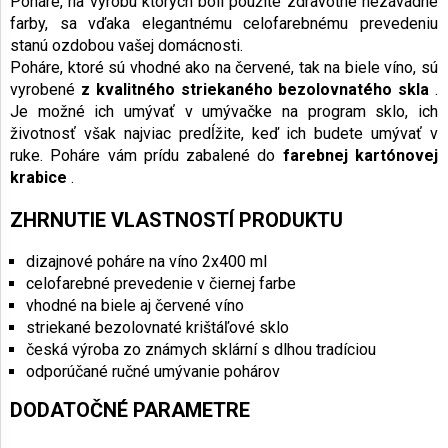
Poháre, na výrobu ktorých boli použité zdravotne nezávadné
farby, sa vďaka elegantnému celofarebnému prevedeniu
stanú ozdobou vašej domácnosti.
Poháre, ktoré sú vhodné ako na červené, tak na biele víno, sú
vyrobené
z kvalitného striekaného bezolovnatého skla
.
Je možné ich umývať v umývačke na program sklo, ich
životnosť však najviac predĺžite, keď ich budete umývať v
ruke. Poháre vám prídu zabalené do
farebnej kartónovej
krabice
.
ZHRNUTIE VLASTNOSTÍ PRODUKTU
dizajnové poháre na víno 2x400 ml
celofarebné prevedenie v čiernej farbe
vhodné na biele aj červené víno
striekané bezolovnaté krištáľové sklo
česká výroba zo známych sklární s dlhou tradíciou
odporúčané ručné umývanie pohárov
DODATOČNÉ PARAMETRE