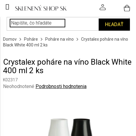
Prejsť
na
obsah
HĽADAŤ
POHÁRE
Domov
Poháre
Poháre na víno
Crystalex poháre na víno
PODÁVANIE
Black White 400 ml 2 ks
NÁPOJOV
Crystalex poháre na víno Black White
KUCHYŇA
400 ml 2 ks
A
INTERIÉR
K02317
Priemerné
Neohodnotené
Podrobnosti hodnotenia
PERSONALIZOVANÉ
hodnotenie
DARČEKY
produktu
je
0,0
PIESKOVANIE
SKLA
z
5
hviezdičiek.
ZNAČKY