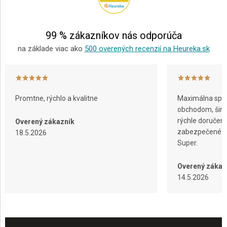
t
i
e
99 % zákazníkov nás odporúča
na základe viac ako
500 overených recenzií na Heureka.sk
Promtne, rýchlo a kvalitne
Maximálna spok
obchodom, širok
rýchle doručeni
Overený zákazník
zabezpečené ba
18.5.2026
Super.
Overený zákaz
14.5.2026