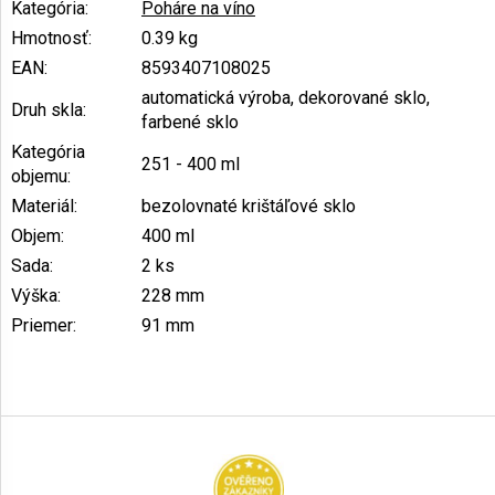
Kategória
:
Poháre na víno
Hmotnosť
:
0.39 kg
EAN
:
8593407108025
automatická výroba, dekorované sklo,
Druh skla
:
farbené sklo
Kategória
251 - 400 ml
objemu
:
Materiál
:
bezolovnaté krištáľové sklo
Objem
:
400 ml
Sada
:
2 ks
Výška
:
228 mm
Priemer
:
91 mm
Z
á
p
ä