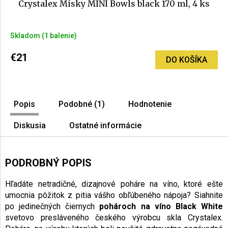
Crystalex Misky MINI Bowls black 170 ml, 4 ks
Skladom
(1 balenie)
€21
DO KOŠÍKA
Popis
Podobné (1)
Hodnotenie
Diskusia
Ostatné informácie
PODROBNÝ POPIS
Hľadáte netradičné, dizajnové poháre na víno, ktoré ešte
umocnia pôžitok z pitia vášho obľúbeného nápoja? Siahnite
po jedinečných čiernych
pohároch na víno
Black White
svetovo presláveného českého výrobcu skla Crystalex.