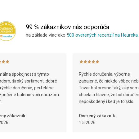
99 % zákazníkov nás odporúča
na základe viac ako
500 overených recenzií na Heureka.
álna spokojnosť s týmto
Rýchle doručenie, výborne
dom, široký sortiment, dobré
zabalené, čo niekde vôbec neb
 rýchle doručenie, perfektne
Tovar bol presne taký, aký som
pečené balenie voči nárazom.
chcela a hlavne, že bol doruče
.
nepoškodený i keď je to sklo.
ený zákazník
Overený zákazník
2026
1.5.2026