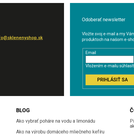
Odoberať newsletter
Vložte svoj e-mail a my Vá
fo
@
sklenenyshop.sk
produktoch na našom e-sh
Email
Vložením e-mailu súhlasí
PRIHLÁSIŤ SA
BLOG
Č
Ako vybrať poháre na vodu a limonádu
P
a
Ako na výrobu domáceho mliečneho kefíru