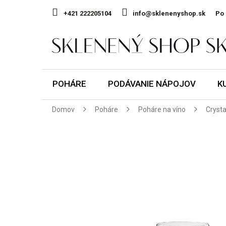
Prejsť
na
+421 222205104
info@sklenenyshop.sk
Po 
obsah
POHÁRE
PODÁVANIE NÁPOJOV
K
Domov
Poháre
Poháre na víno
Crysta