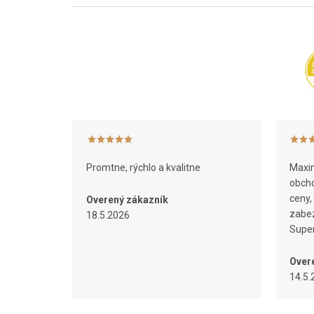
Z
á
p
ä
t
i
e
Promtne, rýchlo a kvalitne
Maxim
obcho
ceny,
Overený zákazník
zabez
18.5.2026
Super
Over
14.5.