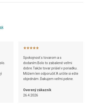
sk
Spokojnosť s tovarom a s
olo.
dodaním.Bolo to zabalené veľmi
dobre.Takže tovar prišiel v poriadku .
ný
Môžem len odporučiť.A určite si ešte
objednám .Ďakujem veľmi pekne.
Overený zákazník
26.4.2026