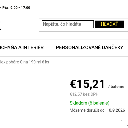
- Pia:
HĽADAŤ
UCHYŇA A INTERIÉR
PERSONALIZOVANÉ DARČEKY
lex poháre Gina 190 ml 6 ks
€15,21
/ balenie
€12,57 bez DPH
Jednotková
Skladom
(6 balenie)
cena:
Môžeme doručiť do:
10.8.2026