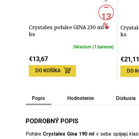
5
–
13
%
Crystalex poháre GINA 230 ml 6
Crystal
ks
ks
Skladom
(1 balenie)
Priemer
hodnote
€13,67
€21,1
produktu
je
DO KOŠÍKA
DO K
5,0
z
5
hviezdič
Popis
Hodnotenie
Diskusia
PODROBNÝ POPIS
Poháre
Crystalex Gina 190 ml
v sebe spájajú klas