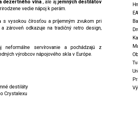
 a dezertného vína
, ale aj
jemných destilátov
Hm
prirodzene vedie nápoj k perám.
E
a
s vysokou čírosťou a príjemným zvukom pri
Ba
u a zároveň odkazuje na tradičný retro design,
Dr
Ka
Ma
 neformálne servírovanie a pochádzajú z
redných výrobcov nápojového skla v Európe.
O
Tv
Ur
Pr
emné destiláty
Vý
o Crystalexu