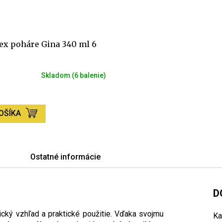
ex poháre Gina 340 ml 6
Skladom
(6 balenie)
né
nie
1
OŠÍKA
iek.
Ostatné informácie
D
ický vzhľad a praktické použitie. Vďaka svojmu
Ka