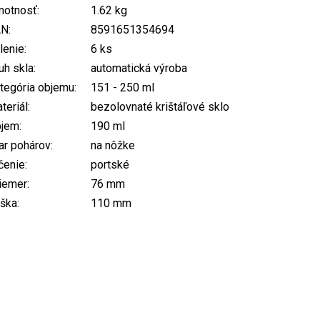
otnosť
:
1.62 kg
AN
:
8591651354694
lenie
:
6 ks
uh skla
:
automatická výroba
tegória objemu
:
151 - 250 ml
teriál
:
bezolovnaté krištáľové sklo
bjem
:
190 ml
ar pohárov
:
na nôžke
čenie
:
portské
iemer
:
76 mm
ška
:
110 mm