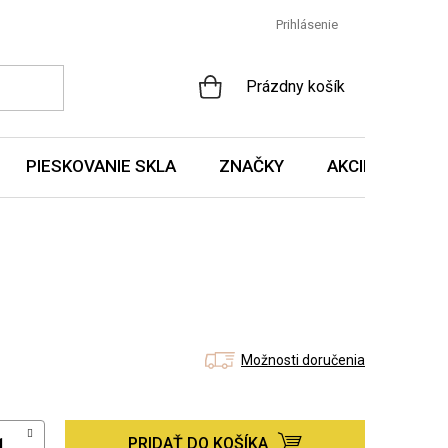
Prihlásenie
NÁKUPNÝ
Prázdny košík
KOŠÍK
PIESKOVANIE SKLA
ZNAČKY
AKCIE A NOVIN
Možnosti doručenia
PRIDAŤ DO KOŠÍKA