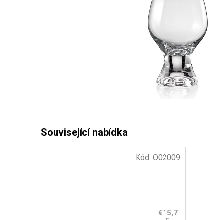
Kód:
O02009
€15,7