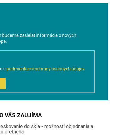
m budeme zasielať informácie o nových
ope.
te s
podmienkami ochrany osobných údajov
O VÁS ZAUJÍMA
ieskovanie do skla - možnosti objednania a
ko prebieha