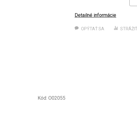
Detailné informácie
OPÝTAŤ SA
STRÁŽI
Kód:
O02055