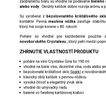
zaoblenému tvaru sú vhodné na podávanie
bieleho
alebo vody
. Okrúhly kalíšok dobre rozvíja arómu a 
Sú vyrobené z
bezolovnatého krištáľového skl
kontakte. Pevná
masívna nôžka
zaisťuje stabilit
ktorý má svoje korene v 80. rokoch.
Poháre sú vhodné pre každodenné použitie aj
novoborského Crystalexu
, ktorý patrí medzi pop
ZHRNUTIE VLASTNOSTÍ PRODUKTU
poháre na víno Crystalex Gina 6x 190 ml
vhodné na biele víno, dezertné vína, vodu alebo j
bezolovnaté krištáľové sklo
Sparkl
z novoborskéh
klasický oblý kalíšok s pevnou nôžkou
vysoká čírosť a elegantný zvuk skla
vhodné do umývačky riadu
balené vo farebnej kartónovej krabici