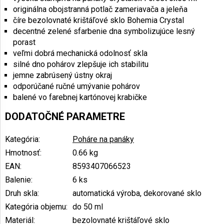
originálna obojstranná potlač zameriavača a jeleňa
číre bezolovnaté krištáľové sklo Bohemia Crystal
decentné zelené sfarbenie dna symbolizujúce lesný
porast
veľmi dobrá mechanická odolnosť skla
silné dno pohárov zlepšuje ich stabilitu
jemne zabrúsený ústny okraj
odporúčané ručné umývanie pohárov
balené vo farebnej kartónovej krabičke
DODATOČNÉ PARAMETRE
Kategória
:
Poháre na panáky
Hmotnosť
:
0.66 kg
EAN
:
8593407066523
Balenie
:
6 ks
Druh skla
:
automatická výroba, dekorované sklo
Kategória objemu
:
do 50 ml
Materiál
:
bezolovnaté krištáľové sklo