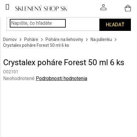
Prejsť
na
obsah
HĽADAŤ
POHÁRE
Domov
Poháre
Poháre na liehoviny
Na pálenku
PODÁVANIE
Crystalex poháre Forest 50 ml 6 ks
NÁPOJOV
Crystalex poháre Forest 50 ml 6 ks
KUCHYŇA
A
O02101
INTERIÉR
Priemerné
Neohodnotené
Podrobnosti hodnotenia
hodnotenie
produktu
PERSONALIZOVANÉ
DARČEKY
je
0,0
z
PIESKOVANIE
5
SKLA
hviezdičiek.
ZNAČKY