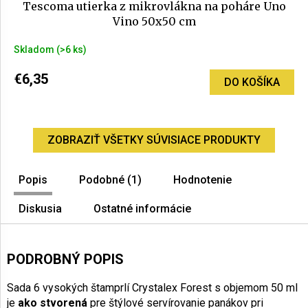
Tescoma utierka z mikrovlákna na poháre Uno
Vino 50x50 cm
Skladom
(>6 ks)
€6,35
DO KOŠÍKA
ZOBRAZIŤ VŠETKY SÚVISIACE PRODUKTY
Popis
Podobné (1)
Hodnotenie
Diskusia
Ostatné informácie
PODROBNÝ POPIS
Sada 6 vysokých štamprlí Crystalex Forest s objemom 50 ml
je
ako stvorená
pre štýlové servírovanie panákov pri