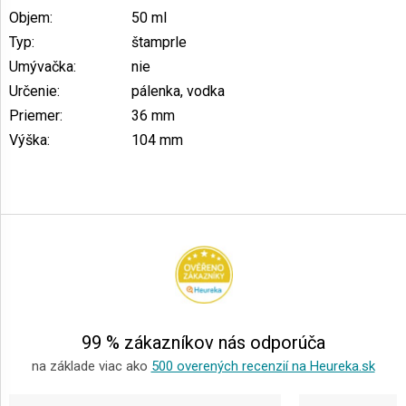
Objem
:
50 ml
Typ
:
štamprle
Umývačka
:
nie
Určenie
:
pálenka, vodka
Priemer
:
36 mm
Výška
:
104 mm
Z
á
p
ä
t
i
e
99 % zákazníkov nás odporúča
na základe viac ako
500 overených recenzií na Heureka.sk