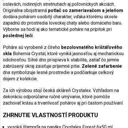
oslavách, rodinných stretnutiach aj poľovníckych akciách.
Originálna obojstranná
potlač so zameriavačom a jeleňom
dodáva pohárom osobitý charakter, vďaka ktorému skvele
zapadnú do prostredia loveckej chaty alebo domáceho baru.
Výborne sa hodí aj ako tematické poháre na prípitok pri
poslednej leči
.
Poháre sú vyrobené z číreho
bezolovnatého krištáľového
skla
Bohemia Crystal, ktoré vyniká jasnosťou aj mechanickou
odolnosťou. Silné dno prispieva k stabilite, zatiaľ čo jemne
zabrúsený okraj zaisťuje príjemné pitie.
Zelené zafarbenie
dna symbolizuje lesné prostredie a podčiarkuje celkový
dojem z kolekcie.
Za ich výrobou stojí česká skláreň Crystalex. Vzhľadom na
dekoráciu odporúčame ručné umývanie, ktoré pomôže
zachovať krásu a trvanlivosť pohárov aj pri častom používaní.
ZHRNUTIE VLASTNOSTÍ PRODUKTU
vysoká štamprľa na panáky Crystalex Forest 6x50 ml