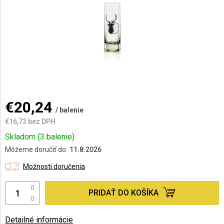
AKCIE
A
NOVINKY
Prihlásenie
€20,24
/ balenie
€16,73 bez DPH
Jednotková
Skladom
(3 balenie)
cena:
Môžeme doručiť do:
11.8.2026
Možnosti doručenia
PRIDAŤ DO KOŠÍKA
Detailné informácie