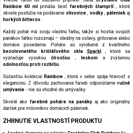
Rainbow 60 ml
prináša šesť
farebných štamprlí
, ktoré
skvele poslúžia na podávanie
slivovice
,
vodky
,
páleniek
aj
horkých bitterov
.
Každý pohár má svoju vlastnú farbu, takže si hostia svojich
panákov ľahko rozoznajú – ideálny na oslavy, grilovanie alebo
domáce posedenie. Poháre sú vyrobené z kvalitného
bezolovnatého krištáľového skla
Sparkl
, ktoré sa
vyznačuje vysokou
čírosťou
,
leskom
a zvýšenou
odolnosťou proti rozbitiu
.
Súčasťou kolekcie
Rainbow
, ktorá v sebe spája hravosť s
eleganciou. Z dôvodu zachovania farieb odporúčame
ručné
umývanie
- nie sú vhodné do umývačky.
Skvelé ako
farebné poháre na panáky
aj ako originálny
darček pre milovníkov domácich páleniek.
ZHRNUTIE VLASTNOSTÍ PRODUKTU