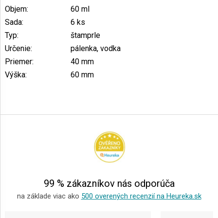
Objem
:
60 ml
Sada
:
6 ks
Typ
:
štamprle
Určenie
:
pálenka, vodka
Priemer
:
40 mm
Výška
:
60 mm
Z
á
p
ä
t
i
e
99 % zákazníkov nás odporúča
na základe viac ako
500 overených recenzií na Heureka.sk