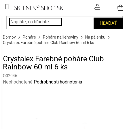
Prejsť
na
obsah
HĽADAŤ
POHÁRE
Domov
Poháre
Poháre na liehoviny
Na pálenku
PODÁVANIE
Crystalex Farebné poháre Club Rainbow 60 ml 6 ks
NÁPOJOV
Crystalex Farebné poháre Club
KUCHYŇA
Rainbow 60 ml 6 ks
A
INTERIÉR
O02046
Priemerné
Neohodnotené
Podrobnosti hodnotenia
PERSONALIZOVANÉ
hodnotenie
DARČEKY
produktu
je
0,0
PIESKOVANIE
SKLA
z
5
hviezdičiek.
ZNAČKY