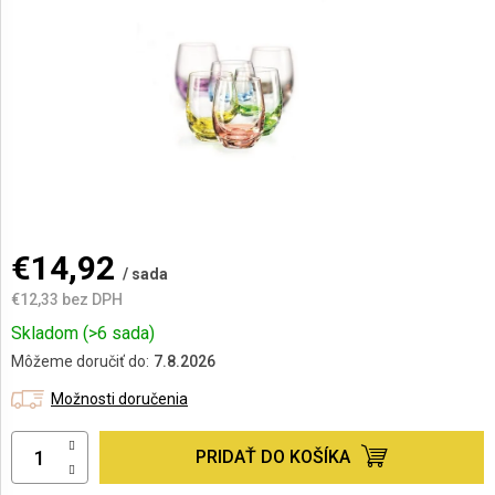
AKCIE
A
NOVINKY
Prihlásenie
€14,92
/ sada
€12,33 bez DPH
Jednotková
Skladom
(>6 sada)
cena:
Môžeme doručiť do:
7.8.2026
Možnosti doručenia
PRIDAŤ DO KOŠÍKA