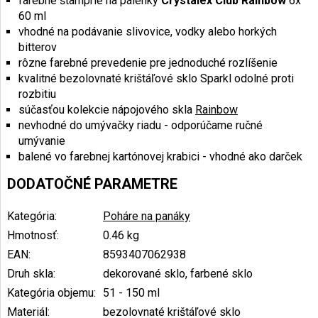
farebné štamprle na pálenky
Crystalex Club Rainbow
6x
60 ml
vhodné na podávanie slivovice, vodky alebo horkých
bitterov
rôzne farebné prevedenie pre jednoduché rozlíšenie
kvalitné bezolovnaté krištáľové sklo Sparkl odolné proti
rozbitiu
súčasťou kolekcie nápojového skla
Rainbow
nevhodné do umývačky riadu - odporúčame ručné
umývanie
balené vo farebnej kartónovej krabici - vhodné ako darček
DODATOČNÉ PARAMETRE
Kategória
:
Poháre na panáky
Hmotnosť
:
0.46 kg
EAN
:
8593407062938
Druh skla
:
dekorované sklo, farbené sklo
Kategória objemu
:
51 - 150 ml
Materiál
:
bezolovnaté krištáľové sklo