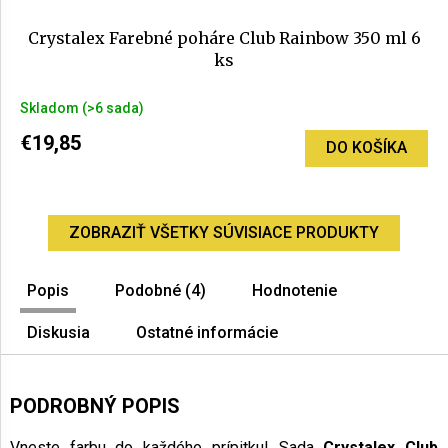
Crystalex Farebné poháre Club Rainbow 350 ml 6
ks
Priemerné
Skladom
(>6 sada)
hodnotenie
produktu
€19,85
DO KOŠÍKA
je
4,8
z
5
ZOBRAZIŤ VŠETKY SÚVISIACE PRODUKTY
hviezdičiek.
Popis
Podobné (4)
Hodnotenie
Diskusia
Ostatné informácie
PODROBNÝ POPIS
Vneste farbu do každého prípitku! Sada
Crystalex Club