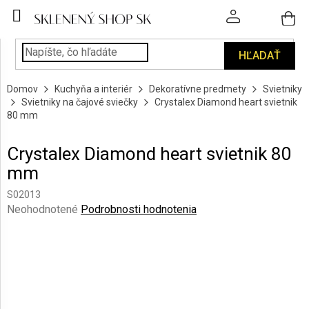
Prejsť
na
obsah
HĽADAŤ
POHÁRE
Domov
Kuchyňa a interiér
Dekoratívne predmety
Svietniky
PODÁVANIE
Svietniky na čajové sviečky
Crystalex Diamond heart svietnik
NÁPOJOV
80 mm
KUCHYŇA
Crystalex Diamond heart svietnik 80
A
mm
INTERIÉR
S02013
PERSONALIZOVANÉ
Priemerné
Neohodnotené
Podrobnosti hodnotenia
DARČEKY
hodnotenie
produktu
je
PIESKOVANIE
0,0
SKLA
z
5
ZNAČKY