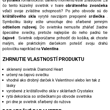
Crystalex
romantickosť daného momentu ešte znásobíte. Za
čo tento kúzelný svietnik v tvare
obráteného zvončeka
vďačí svoje zvláštne schopnosti? Po jeho obvode sú do
krištáľového skla
vyryté navzájom prepojené
srdiečka
.
Symboliku lásky ešte umocňuje dno sfarbené jemným
odtieňom ružovej.
Do svietnika nemusíte zháňať žiadne
špeciálne sviečky, pretože najlepšie do neho padnú tie
čajové
. Svietnik odporúčame prihodiť do košíka, ak chcete
malým, ale praktickým darčekom potešiť svoju drahú
polovičku napríklad na
Valentína
.
ZHRNUTIE VLASTNOSTÍ PRODUKTU
sklenený svietnik Diamond Heart
určený na čajovú sviečku
vhodné ako drobný darček k Valentínovi alebo len tak z
lásky
vyrobené z krištáľového skla v sklárňach Crystalex
rytá dekorácia so srdiečkami po obvode svietnika
pri dne je svietnik sfarbený do ružova