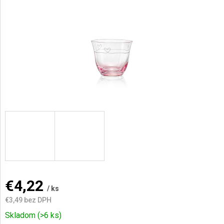
hviezdičiek.
AKCIE
A
NOVINKY
Prihlásenie
€4,22
/ ks
€3,49 bez DPH
Jednotková
Skladom
(>6 ks)