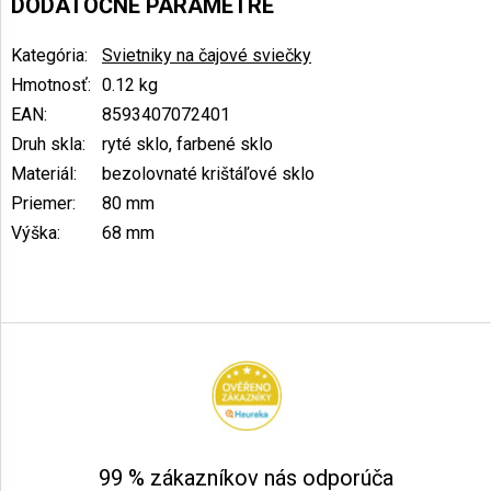
DODATOČNÉ PARAMETRE
Kategória
:
Svietniky na čajové sviečky
Hmotnosť
:
0.12 kg
EAN
:
8593407072401
Druh skla
:
ryté sklo, farbené sklo
Materiál
:
bezolovnaté krištáľové sklo
Priemer
:
80 mm
Výška
:
68 mm
Z
á
p
ä
t
i
e
99 % zákazníkov nás odporúča