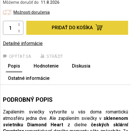
cena:
Môžeme doručiť do:
11.8.2026
Možnosti doručenia
PRIDAŤ DO KOŠÍKA
Detailné informácie
OPÝTAŤ SA
STRÁŽIŤ
Popis
Hodnotenie
Diskusia
Ostatné informácie
PODROBNÝ POPIS
Zapálením sviečky vytvoríte u vás doma romantickú
atmosféru jedna dve. Ale zapálením sviečky v
sklenenom
svietniku Diamond Heart
z dielne
českých sklární