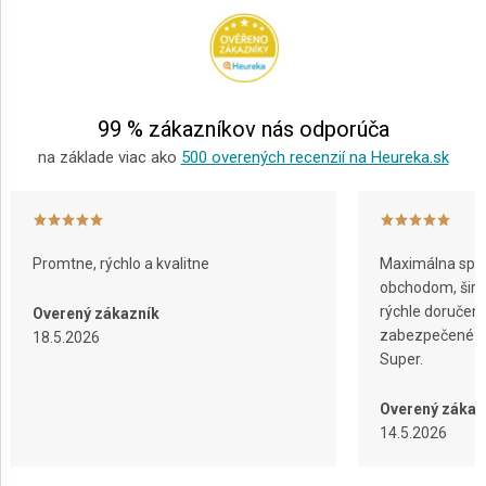
p
ä
t
i
e
99 % zákazníkov nás odporúča
na základe viac ako
500 overených recenzií na Heureka.sk
Promtne, rýchlo a kvalitne
Maximálna spok
obchodom, širok
rýchle doručeni
Overený zákazník
zabezpečené ba
18.5.2026
Super.
Overený zákaz
14.5.2026