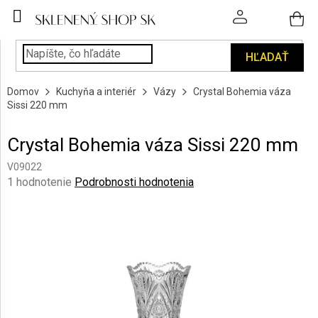
Prejsť
na
obsah
HĽADAŤ
POHÁRE
Domov
Kuchyňa a interiér
Vázy
Crystal Bohemia váza
PODÁVANIE
Sissi 220 mm
NÁPOJOV
Crystal Bohemia váza Sissi 220 mm
KUCHYŇA
A
V09022
INTERIÉR
Priemerné
1 hodnotenie
Podrobnosti hodnotenia
hodnotenie
produktu
PERSONALIZOVANÉ
DARČEKY
je
5,0
z
PIESKOVANIE
5
SKLA
hviezdičiek.
ZNAČKY