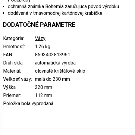
ochranná známka Bohemia zaručujúca pôvod výrobku
dodávané v tmavomodrej kartónovej krabičke
DODATOČNÉ PARAMETRE
Kategória
:
Vázy
Hmotnosť
:
1.26 kg
EAN
:
8593403813961
Druh skla
:
automatická výroba
Materiál
:
olovnaté krištáľové sklo
Veľkosť vázy
:
malá do 230 mm
Výška
:
220 mm
Priemer
:
112 mm
Položka bola vypredaná…
Z
á