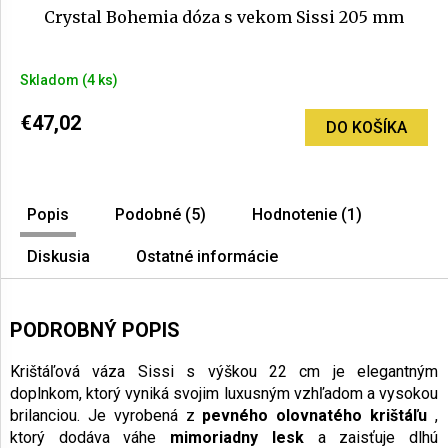
Crystal Bohemia dóza s vekom Sissi 205 mm
Skladom
(4 ks)
€47,02
DO KOŠÍKA
Popis
Podobné (5)
Hodnotenie (1)
Diskusia
Ostatné informácie
PODROBNÝ POPIS
Krištáľová váza Sissi s výškou 22 cm je elegantným
doplnkom, ktorý vyniká svojim luxusným vzhľadom a vysokou
brilanciou. Je vyrobená z
pevného olovnatého krištáľu
,
ktorý dodáva váhe
mimoriadny lesk
a zaisťuje dlhú