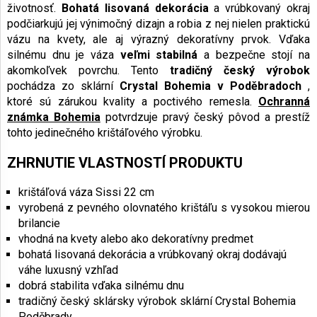
životnosť.
Bohatá lisovaná dekorácia
a vrúbkovaný okraj
podčiarkujú jej výnimočný dizajn a robia z nej nielen praktickú
vázu na kvety, ale aj výrazný dekoratívny prvok. Vďaka
silnému dnu je váza
veľmi stabilná
a bezpečne stojí na
akomkoľvek povrchu. Tento
tradičný český výrobok
pochádza zo sklární
Crystal Bohemia v Poděbradoch
,
ktoré sú zárukou kvality a poctivého remesla.
Ochranná
známka Bohemia
potvrdzuje pravý český pôvod a prestíž
tohto jedinečného krištáľového výrobku.
ZHRNUTIE VLASTNOSTÍ PRODUKTU
krištáľová váza Sissi 22 cm
vyrobená z pevného olovnatého krištáľu s vysokou mierou
brilancie
vhodná na kvety alebo ako dekoratívny predmet
bohatá lisovaná dekorácia a vrúbkovaný okraj dodávajú
váhe luxusný vzhľad
dobrá stabilita vďaka silnému dnu
tradičný český sklársky výrobok sklární Crystal Bohemia
Poděbrady