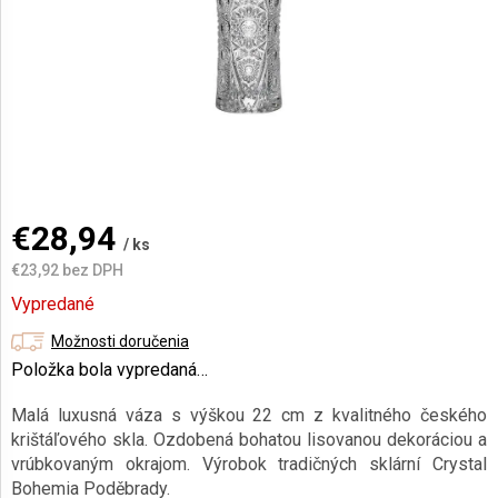
AKCIE
A
NOVINKY
Prihlásenie
€28,94
/ ks
€23,92 bez DPH
Jednotková
Vypredané
cena:
Možnosti doručenia
Položka bola vypredaná…
Malá luxusná váza s výškou 22 cm z kvalitného českého
krištáľového skla. Ozdobená bohatou lisovanou dekoráciou a
vrúbkovaným okrajom. Výrobok tradičných sklární Crystal
Bohemia Poděbrady.