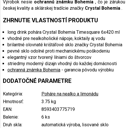
Výrobok nesie
ochrannú známku Bohemia
, čo je zárukou
českej kvality a sklárskej tradície značky
Crystal Bohemia
.
ZHRNUTIE VLASTNOSTÍ PRODUKTU
long drink pohára Crystal Bohemia Timesquare 6x420 ml
vhodné pre nealkoholické nápoje, koktaily aj vodu
brilantné olovnaté krištáľové sklo značky Crystal Bohemia
pevné sklo odolné proti mechanickému poškodeniu
elegantný vzor tvorený líniami do štvorcov
striedmy moderný dizajn vhodný do každej domácnosti
ochranná známka Bohemia
- garancia pôvodu výrobku
DODATOČNÉ PARAMETRE
Kategória
:
Poháre na nealko a limonádu
Hmotnosť
:
3.75 kg
EAN
:
8593403775719
Balenie
:
6 ks
Druh skla
:
automatická výroba, lisované sklo