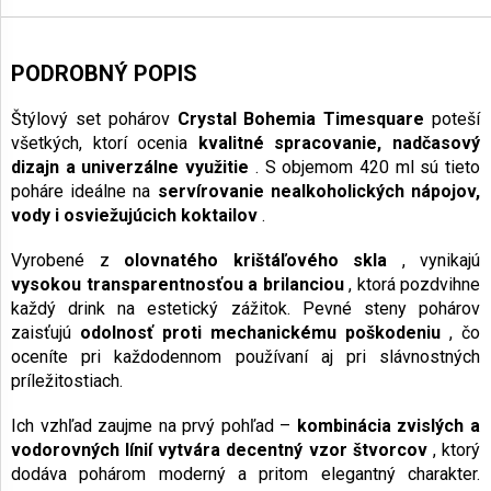
PODROBNÝ POPIS
Štýlový set pohárov
Crystal Bohemia Timesquare
poteší
všetkých, ktorí ocenia
kvalitné spracovanie, nadčasový
dizajn a univerzálne využitie
. S objemom 420 ml sú tieto
poháre ideálne na
servírovanie nealkoholických nápojov,
vody i osviežujúcich koktailov
.
Vyrobené z
olovnatého krištáľového skla
, vynikajú
vysokou transparentnosťou a brilanciou
, ktorá pozdvihne
každý drink na estetický zážitok. Pevné steny pohárov
zaisťujú
odolnosť proti mechanickému poškodeniu
, čo
oceníte pri každodennom používaní aj pri slávnostných
príležitostiach.
Ich vzhľad zaujme na prvý pohľad –
kombinácia zvislých a
vodorovných línií vytvára decentný vzor štvorcov
, ktorý
dodáva pohárom moderný a pritom elegantný charakter.