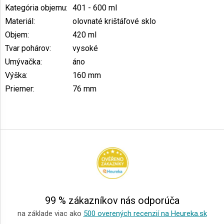
Kategória objemu
:
401 - 600 ml
Materiál
:
olovnaté krištáľové sklo
Objem
:
420 ml
Tvar pohárov
:
vysoké
Umývačka
:
áno
Výška
:
160 mm
Priemer
:
76 mm
Z
á
p
ä
t
i
e
99 % zákazníkov nás odporúča
na základe viac ako
500 overených recenzií na Heureka.sk