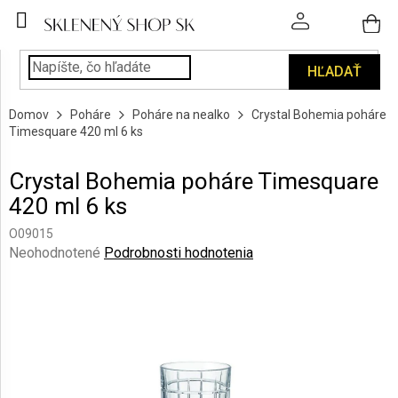
Prejsť
na
obsah
HĽADAŤ
POHÁRE
Domov
Poháre
Poháre na nealko
Crystal Bohemia poháre
PODÁVANIE
Timesquare 420 ml 6 ks
NÁPOJOV
Crystal Bohemia poháre Timesquare
KUCHYŇA
420 ml 6 ks
A
INTERIÉR
O09015
Priemerné
Neohodnotené
Podrobnosti hodnotenia
PERSONALIZOVANÉ
hodnotenie
DARČEKY
produktu
je
0,0
PIESKOVANIE
SKLA
z
5
hviezdičiek.
ZNAČKY