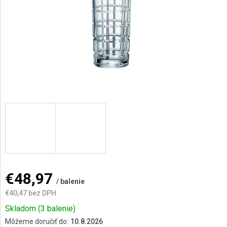
AKCIE
A
NOVINKY
Prihlásenie
€48,97
/ balenie
€40,47 bez DPH
Jednotková
Skladom
(3 balenie)
cena:
Môžeme doručiť do:
10.8.2026