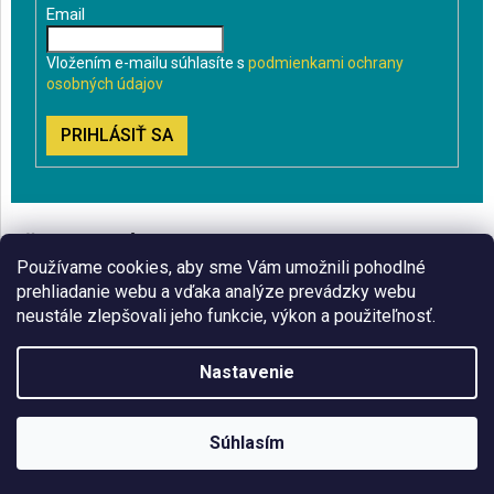
Email
Vložením e-mailu súhlasíte s
podmienkami ochrany
osobných údajov
PRIHLÁSIŤ SA
VŠETKO O NÁKUPE
Používame cookies, aby sme Vám umožnili pohodlné
BLOG
prehliadanie webu a vďaka analýze prevádzky webu
neustále zlepšovali jeho funkcie, výkon a použiteľnosť.
ČO VÁS ZAUJÍMA
Nastavenie
Copyright 2026
Sklenenyshop.sk
. Všetky práva vyhradené.
Súhlasím
Vytvoril Shoptet