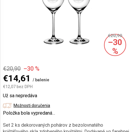
AKCIE
A
NOVINKY
€20,90
–30
Prihlásenie
%
€20,90
–30 %
€14,61
/ balenie
€12,07 bez DPH
Jednotková
Už sa nepredáva
cena:
Možnosti doručenia
Položka bola vypredaná…
Set 2 ks dekorovaných pohárov z bezolovnatého
krištáľového skla zdobeného kryštálmi.
Dodávané vo farebnej