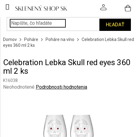
Prejsť
na
obsah
HĽADAŤ
POHÁRE
Domov
Poháre
Poháre na víno
Celebration Lebka Skull red
PODÁVANIE
eyes 360 ml 2 ks
NÁPOJOV
Celebration Lebka Skull red eyes 360
KUCHYŇA
ml 2 ks
A
INTERIÉR
K16038
Priemerné
Neohodnotené
Podrobnosti hodnotenia
PERSONALIZOVANÉ
hodnotenie
DARČEKY
produktu
je
0,0
PIESKOVANIE
SKLA
z
5
hviezdičiek.
ZNAČKY