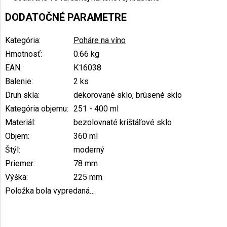
DODATOČNÉ PARAMETRE
Kategória
:
Poháre na víno
Hmotnosť
:
0.66 kg
EAN
:
K16038
Balenie
:
2 ks
Druh skla
:
dekorované sklo, brúsené sklo
Kategória objemu
:
251 - 400 ml
Materiál
:
bezolovnaté krištáľové sklo
Objem
:
360 ml
Štýl
:
moderný
Priemer
:
78 mm
Výška
:
225 mm
Položka bola vypredaná…
Z