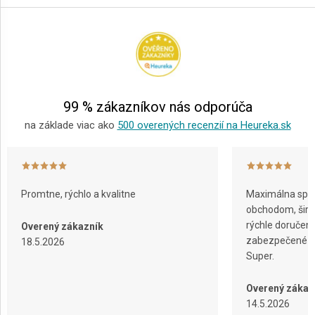
á
p
ä
t
i
e
99 % zákazníkov nás odporúča
na základe viac ako
500 overených recenzií na Heureka.sk
Promtne, rýchlo a kvalitne
Maximálna spok
obchodom, širok
rýchle doručeni
Overený zákazník
zabezpečené ba
18.5.2026
Super.
Overený zákaz
14.5.2026