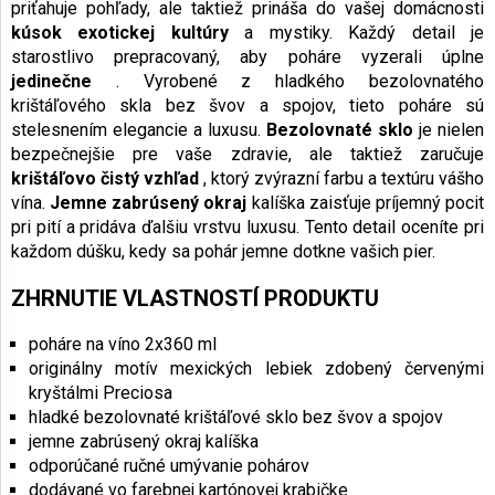
priťahuje pohľady, ale taktiež prináša do vašej domácnosti
kúsok exotickej kultúry
a mystiky. Každý detail je
starostlivo prepracovaný, aby poháre vyzerali úplne
jedinečne
. Vyrobené z hladkého bezolovnatého
krištáľového skla bez švov a spojov, tieto poháre sú
stelesnením elegancie a luxusu.
Bezolovnaté sklo
je nielen
bezpečnejšie pre vaše zdravie, ale taktiež zaručuje
krištáľovo čistý vzhľad
, ktorý zvýrazní farbu a textúru vášho
vína.
Jemne zabrúsený okraj
kalíška zaisťuje príjemný pocit
pri pití a pridáva ďalšiu vrstvu luxusu. Tento detail oceníte pri
každom dúšku, kedy sa pohár jemne dotkne vašich pier.
ZHRNUTIE VLASTNOSTÍ PRODUKTU
poháre na víno 2x360 ml
originálny motív mexických lebiek zdobený červenými
kryštálmi Preciosa
hladké bezolovnaté krištáľové sklo bez švov a spojov
jemne zabrúsený okraj kalíška
odporúčané ručné umývanie pohárov
dodávané vo farebnej kartónovej krabičke