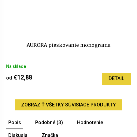
AURORA pieskovanie monogramu
Priemerné
Na sklade
hodnotenie
produktu
€12,88
od
DETAIL
je
5,0
z
5
ZOBRAZIŤ VŠETKY SÚVISIACE PRODUKTY
hviezdičiek.
Popis
Podobné (3)
Hodnotenie
Diskusia
Značka