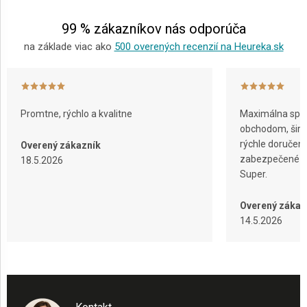
e
99 % zákazníkov nás odporúča
na základe viac ako
500 overených recenzií na Heureka.sk
Promtne, rýchlo a kvalitne
Maximálna spok
obchodom, širok
rýchle doručeni
Overený zákazník
zabezpečené ba
18.5.2026
Super.
Overený zákaz
14.5.2026