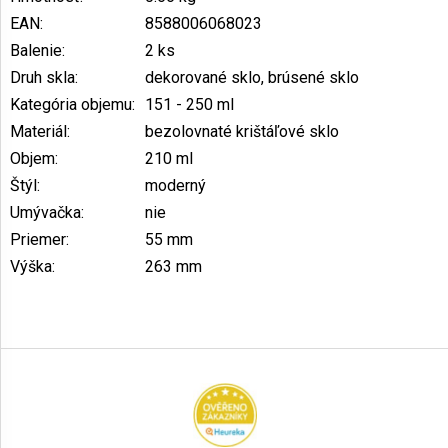
EAN
:
8588006068023
Balenie
:
2 ks
Druh skla
:
dekorované sklo, brúsené sklo
Kategória objemu
:
151 - 250 ml
Materiál
:
bezolovnaté krištáľové sklo
Objem
:
210 ml
Štýl
:
moderný
Umývačka
:
nie
Priemer
:
55 mm
Výška
:
263 mm
Z
á
p
ä
t
i