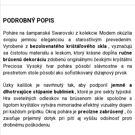
PODROBNÝ POPIS
Poháre na šampanské Swarovski z kolekcie Modern okúzlia
svojou jemnou eleganciou a starostlivým prevedením.
Vyrobené z
bezolovnatého krištáľového skla
, vyznačujú
sa čistotou materiálu a leskom, ktorý krásne dopĺňa
ručne
brúsenú dekoráciu
zdobenú originálnymi českými kryštálmi
Preciosa. Vysoký tvar pohára pôsobí slávnostne a na
prestretom stole pôsobí ako sofistikovaný dizajnový prvok.
Úzky kalíšok je navrhnutý tak, aby podporil
jemné a
dlhotrvajúce stúpanie bubliniek
, ktoré je pre sekty typické.
Hra svetelných odleskov na brúsenom skle spoločne s
ligotom kryštálov vytvára mimoriadne efektný vizuálny dojem
pri každom prípitku. Okraj pohára je
precízne zabrúsený
, čo
zaisťuje príjemný dotyk pri pití aj vyššiu odolnosť proti
drobnému poškodeniu.