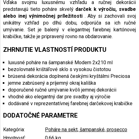
Vďaka svojmu luxusnému vzhľadu a ručnej dekorácii
predstavujú tieto poháre skvelý
darček k výročiu, svadbe
alebo inej výnimočnej príležitosti
. Aby si zachovali svoj
unikátny vzhľad po dlhú dobu, odporúča sa ich ručné
umývanie. Set je balený v elegantnej farebnej kartónovej
krabičke, takže je pripravený rovno na obdarovanie.
ZHRNUTIE VLASTNOSTÍ PRODUKTU
luxusné poháre na šampanské Modern 2x210 ml
bezolovnaté krištáľové sklo s vysokou čistotou
brúsená dekorácia doplnená českými kryštálmi Preciosa
jemne zabrúsený a príjemný okraj kalíška
doporučené ručné umývanie kvôli jemnej dekorácii
vhodné ako elegantný dar pre svadby aj výročie
dodávané v reprezentatívnej farebnej darčekovej krabičke
DODATOČNÉ PARAMETRE
Kategória
:
Poháre na sekt, šampanské, prosecco
Hmotnosť
:
0.66 kg