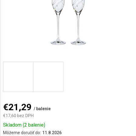
AKCIE
A
NOVINKY
Prihlásenie
€21,29
/ balenie
€17,60 bez DPH
Jednotková
Skladom
(2 balenie)
cena:
Môžeme doručiť do:
11.8.2026