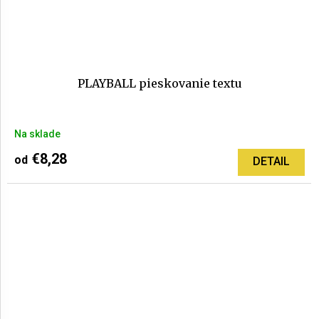
PLAYBALL pieskovanie textu
Priemerné
Na sklade
hodnotenie
produktu
€8,28
od
DETAIL
je
5,0
z
5
hviezdičiek.