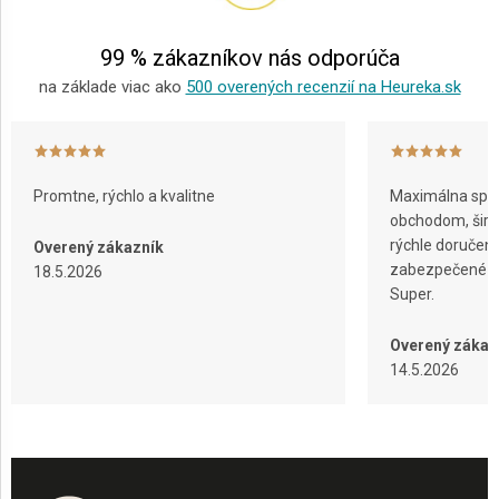
i
e
99 % zákazníkov nás odporúča
na základe viac ako
500 overených recenzií na Heureka.sk
Promtne, rýchlo a kvalitne
Maximálna spok
obchodom, širok
rýchle doručeni
Overený zákazník
zabezpečené ba
18.5.2026
Super.
Overený zákaz
14.5.2026