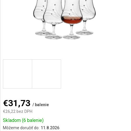
AKCIE
A
NOVINKY
Prihlásenie
€31,73
/ balenie
€26,22 bez DPH
Jednotková
Skladom
(6 balenie)
cena:
Môžeme doručiť do:
11.8.2026