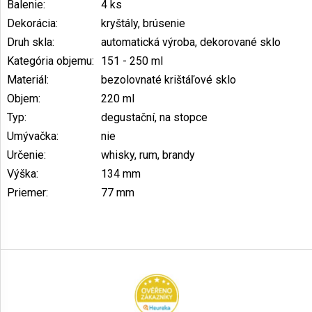
Balenie
:
4 ks
Dekorácia
:
kryštály, brúsenie
Druh skla
:
automatická výroba, dekorované sklo
Kategória objemu
:
151 - 250 ml
Materiál
:
bezolovnaté krištáľové sklo
Objem
:
220 ml
Typ
:
degustační, na stopce
Umývačka
:
nie
Určenie
:
whisky, rum, brandy
Výška
:
134 mm
Priemer
:
77 mm
Z
á
p
ä
t