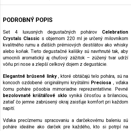
PODROBNÝ POPIS
Set 4 luxusných degustačných pohárov
Celebration
Crystals Classic
s objemom 220 ml je určený milovníkom
kvalitného rumu a ďalších prémiových destilátov ako whisky
alebo koňak. Tieto degustačné kalíšky sú navrhnuté tak, aby
umocnili aromatický aj chuťový zážitok – zúžený tvar udrží
vôňu pri nose a zlepší celkový dojem z degustácie.
Elegantné brúsené linky
, ktoré obtáčajú telo pohára, sú na
koncoch ozdobené originálnymi kryštálmi
Preciosa
, vďaka
čomu poháre pôsobia mimoriadne reprezentatívne. Pevné
bezolovnaté krištáľové sklo
vyniká čírosťou a brilanciou,
zatiaľ čo jemne zabrúsený okraj zaisťuje komfort pri každom
napití.
Vďaka precíznemu spracovaniu a darčekovému baleniu sú
poháre ideálne ako darček pre každého, kto si potrpí na