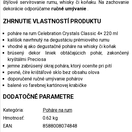
štýlové servírovanie rumu, whisky či koňaku. Na zachovanie
dekorácie odporúčame
ručné umývanie
.
ZHRNUTIE VLASTNOSTÍ PRODUKTU
poháre na rum Celebration Crystals Classic 4× 220 ml
kalíšok navrhnutý na degustáciu prémiového rumu
vhodné aj ako degustačné poháre na whisky či koňak
brúsený dekor liniek obtáčajúcich pohár, zakončený
kryštálmi Preciosa
jemne zabrúsený okraj pohára, ktorý oceníte pri pití
pevné, číre krištáľové sklo bez obsahu olova
doporučené ručné umývanie pohárov
balené vo farebnej kartónovej krabičke
DODATOČNÉ PARAMETRE
Kategória
:
Poháre na rum
Hmotnosť
:
0.62 kg
EAN
:
8588008074848