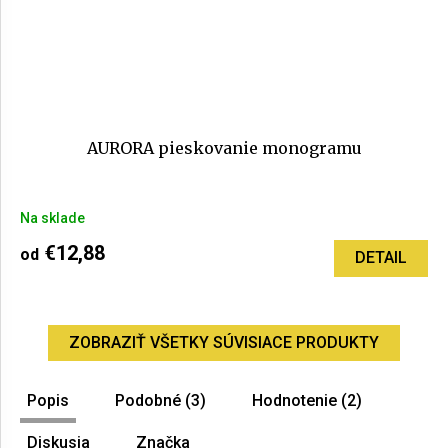
AURORA pieskovanie monogramu
Priemerné
Na sklade
hodnotenie
produktu
€12,88
od
DETAIL
je
5,0
z
5
ZOBRAZIŤ VŠETKY SÚVISIACE PRODUKTY
hviezdičiek.
Popis
Podobné (3)
Hodnotenie (2)
Diskusia
Značka