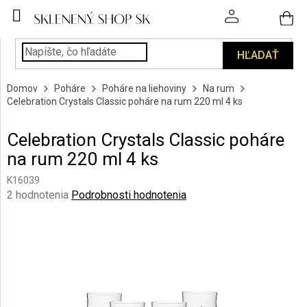
Prejsť
na
obsah
HĽADAŤ
POHÁRE
Domov
Poháre
Poháre na liehoviny
Na rum
PODÁVANIE
Celebration Crystals Classic poháre na rum 220 ml 4 ks
NÁPOJOV
Celebration Crystals Classic poháre
KUCHYŇA
na rum 220 ml 4 ks
A
INTERIÉR
K16039
Priemerné
2 hodnotenia
Podrobnosti hodnotenia
PERSONALIZOVANÉ
hodnotenie
DARČEKY
produktu
je
5,0
PIESKOVANIE
SKLA
z
5
hviezdičiek.
ZNAČKY